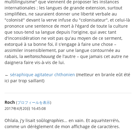
multilinguisme" que viennent de proposer les instances
internationales ; les langues de grande extension, surtout
simplifiées, ne sauraient donner une liberté verbale au
"colonisé" devant la verve infuse du "colonisateur", et celui-là
prononce une sentence de mort à l'égard de toute la culture
que sous-tend sa langue depuis l'origine, qui avec tant
d'inconsidération ne voit pas qu'au moyen de ce serment,
extorqué à sa bonne foi, il s'engage à faire une chose –
assimiler insensiblement, par une langue contournée au
rabais, la
weltanschauung
de l'autre – que jamais cet autre ne
daignera faire vis-à-vis de lui.
←
séraphique agitateur chthonien
(metteur en branle eût été
ici par trop saillant)
Roch
(
プロフィールを表示
)
2017年4月20日 16:45:08
Ohlala, j'y lisait soŭlo
graphies
... en vain. Et aqua⅔terré⅓,
comme un dérèglement de mon affichage de caractères.