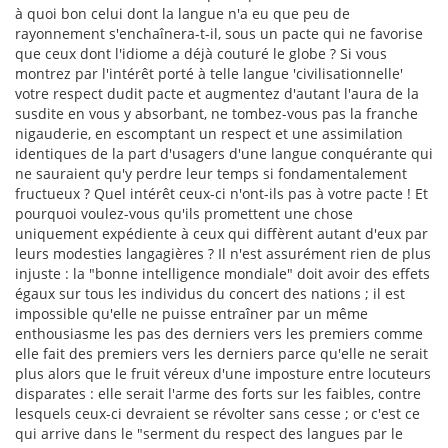
à quoi bon celui dont la langue n'a eu que peu de
rayonnement s'enchaînera-t-il, sous un pacte qui ne favorise
que ceux dont l'idiome a déjà couturé le globe ? Si vous
montrez par l'intérêt porté à telle langue 'civilisationnelle'
votre respect dudit pacte et augmentez d'autant l'aura de la
susdite en vous y absorbant, ne tombez-vous pas la franche
nigauderie, en escomptant un respect et une assimilation
identiques de la part d'usagers d'une langue conquérante qui
ne sauraient qu'y perdre leur temps si fondamentalement
fructueux ? Quel intérêt ceux-ci n'ont-ils pas à votre pacte ! Et
pourquoi voulez-vous qu'ils promettent une chose
uniquement expédiente à ceux qui diffèrent autant d'eux par
leurs modesties langagières ? Il n'est assurément rien de plus
injuste : la "bonne intelligence mondiale" doit avoir des effets
égaux sur tous les individus du concert des nations ; il est
impossible qu'elle ne puisse entraîner par un même
enthousiasme les pas des derniers vers les premiers comme
elle fait des premiers vers les derniers parce qu'elle ne serait
plus alors que le fruit véreux d'une imposture entre locuteurs
disparates : elle serait l'arme des forts sur les faibles, contre
lesquels ceux-ci devraient se révolter sans cesse ; or c'est ce
qui arrive dans le "serment du respect des langues par le