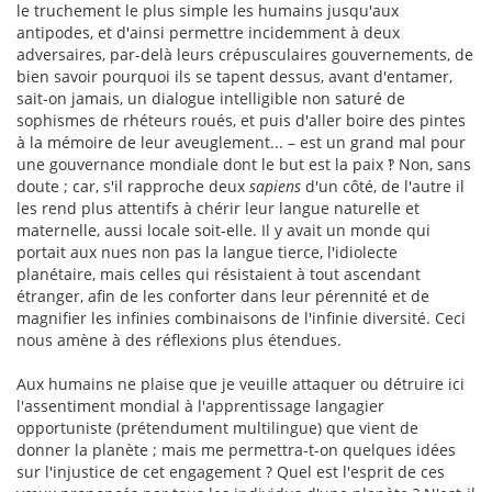
le truchement le plus simple les humains jusqu'aux
antipodes, et d'ainsi permettre incidemment à deux
adversaires, par-delà leurs crépusculaires gouvernements, de
bien savoir pourquoi ils se tapent dessus, avant d'entamer,
sait-on jamais, un dialogue intelligible non saturé de
sophismes de rhéteurs roués, et puis d'aller boire des pintes
à la mémoire de leur aveuglement... – est un grand mal pour
une gouvernance mondiale dont le but est la paix ‽ Non, sans
doute ; car, s'il rapproche deux
sapiens
d'un côté, de l'autre il
les rend plus attentifs à chérir leur langue naturelle et
maternelle, aussi locale soit-elle. Il y avait un monde qui
portait aux nues non pas la langue tierce, l'idiolecte
planétaire, mais celles qui résistaient à tout ascendant
étranger, afin de les conforter dans leur pérennité et de
magnifier les infinies combinaisons de l'infinie diversité. Ceci
nous amène à des réflexions plus étendues.
Aux humains ne plaise que je veuille attaquer ou détruire ici
l'assentiment mondial à l'apprentissage langagier
opportuniste (prétendument multilingue) que vient de
donner la planète ; mais me permettra-t-on quelques idées
sur l'injustice de cet engagement ? Quel est l'esprit de ces