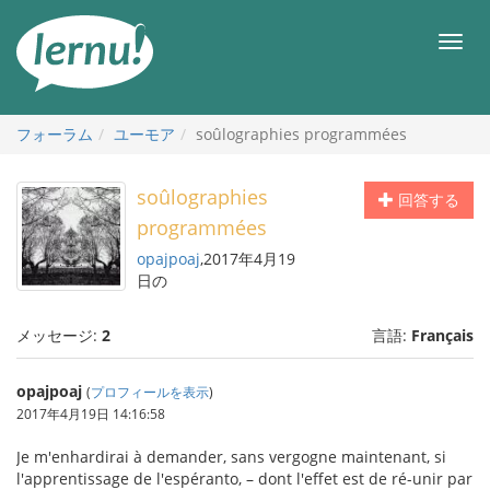
目
次
メ
へ
ニ
ュ
ー
フォーラム
ユーモア
soûlographies programmées
soûlographies
回答する
programmées
opajpoaj
,2017年4月19
日の
メッセージ:
2
言語:
Français
opajpoaj
(
プロフィールを表示
)
2017年4月19日 14:16:58
Je m'enhardirai à demander, sans vergogne maintenant, si
l'apprentissage de l'espéranto, – dont l'effet est de ré-unir par