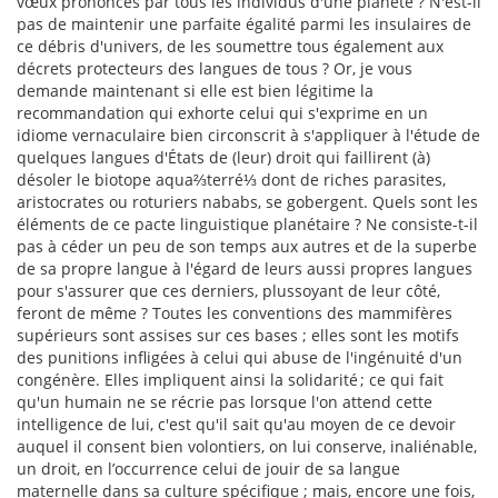
vœux prononcés par tous les individus d'une planète ? N'est-il
pas de maintenir une parfaite égalité parmi les insulaires de
ce débris d'univers, de les soumettre tous également aux
décrets protecteurs des langues de tous ? Or, je vous
demande maintenant si elle est bien légitime la
recommandation qui exhorte celui qui s'exprime en un
idiome vernaculaire bien circonscrit à s'appliquer à l'étude de
quelques langues d'États de (leur) droit qui faillirent (à)
désoler le biotope aqua⅔terré⅓ dont de riches parasites,
aristocrates ou roturiers nababs, se gobergent. Quels sont les
éléments de ce pacte linguistique planétaire ? Ne consiste-t-il
pas à céder un peu de son temps aux autres et de la superbe
de sa propre langue à l'égard de leurs aussi propres langues
pour s'assurer que ces derniers, plussoyant de leur côté,
feront de même ? Toutes les conventions des mammifères
supérieurs sont assises sur ces bases ; elles sont les motifs
des punitions infligées à celui qui abuse de l'ingénuité d'un
congénère. Elles impliquent ainsi la solidarité ; ce qui fait
qu'un humain ne se récrie pas lorsque l'on attend cette
intelligence de lui, c'est qu'il sait qu'au moyen de ce devoir
auquel il consent bien volontiers, on lui conserve, inaliénable,
un droit, en l’occurrence celui de jouir de sa langue
maternelle dans sa culture spécifique ; mais, encore une fois,