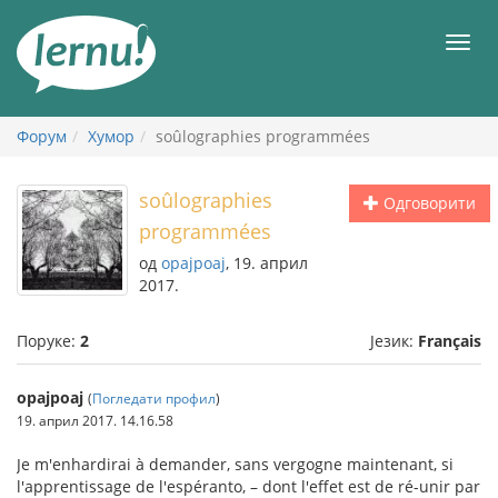
У
садржају
Мен
Форум
Хумор
soûlographies programmées
soûlographies
Одговорити
programmées
од
opajpoaj
, 19. април
2017.
Поруке:
2
Језик:
Français
opajpoaj
(
Погледати профил
)
19. април 2017. 14.16.58
Je m'enhardirai à demander, sans vergogne maintenant, si
l'apprentissage de l'espéranto, – dont l'effet est de ré-unir par