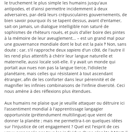
le truchement le plus simple les humains jusqu'aux
antipodes, et d'ainsi permettre incidemment à deux
adversaires, par-delà leurs crépusculaires gouvernements, de
bien savoir pourquoi ils se tapent dessus, avant d'entamer,
sait-on jamais, un dialogue intelligible non saturé de
sophismes de rhéteurs roués, et puis d'aller boire des pintes
à la mémoire de leur aveuglement... – est un grand mal pour
une gouvernance mondiale dont le but est la paix ‽ Non, sans
doute ; car, s'il rapproche deux
sapiens
d'un côté, de l'autre il
les rend plus attentifs à chérir leur langue naturelle et
maternelle, aussi locale soit-elle. Il y avait un monde qui
portait aux nues non pas la langue tierce, l'idiolecte
planétaire, mais celles qui résistaient à tout ascendant
étranger, afin de les conforter dans leur pérennité et de
magnifier les infinies combinaisons de l'infinie diversité. Ceci
nous amène à des réflexions plus étendues.
Aux humains ne plaise que je veuille attaquer ou détruire ici
l'assentiment mondial à l'apprentissage langagier
opportuniste (prétendument multilingue) que vient de
donner la planète ; mais me permettra-t-on quelques idées
sur l'injustice de cet engagement ? Quel est l'esprit de ces