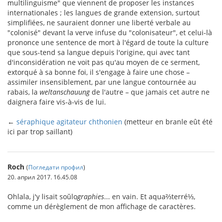
multilinguisme" que viennent de proposer les instances
internationales ; les langues de grande extension, surtout
simplifiées, ne sauraient donner une liberté verbale au
"colonisé" devant la verve infuse du "colonisateur", et celui-là
prononce une sentence de mort à l'égard de toute la culture
que sous-tend sa langue depuis l'origine, qui avec tant
d'inconsidération ne voit pas qu'au moyen de ce serment,
extorqué à sa bonne foi, il s'engage à faire une chose –
assimiler insensiblement, par une langue contournée au
rabais, la
weltanschauung
de l'autre – que jamais cet autre ne
daignera faire vis-à-vis de lui.
←
séraphique agitateur chthonien
(metteur en branle eût été
ici par trop saillant)
Roch
(
Погледати профил
)
20. април 2017. 16.45.08
Ohlala, j'y lisait soŭlo
graphies
... en vain. Et aqua⅔terré⅓,
comme un dérèglement de mon affichage de caractères.