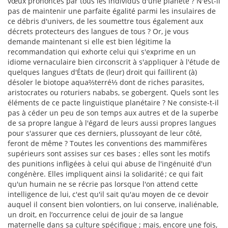
vœux prononcés par tous les individus d'une planète ? N'est-il
pas de maintenir une parfaite égalité parmi les insulaires de
ce débris d'univers, de les soumettre tous également aux
décrets protecteurs des langues de tous ? Or, je vous
demande maintenant si elle est bien légitime la
recommandation qui exhorte celui qui s'exprime en un
idiome vernaculaire bien circonscrit à s'appliquer à l'étude de
quelques langues d'États de (leur) droit qui faillirent (à)
désoler le biotope aqua⅔terré⅓ dont de riches parasites,
aristocrates ou roturiers nababs, se gobergent. Quels sont les
éléments de ce pacte linguistique planétaire ? Ne consiste-t-il
pas à céder un peu de son temps aux autres et de la superbe
de sa propre langue à l'égard de leurs aussi propres langues
pour s'assurer que ces derniers, plussoyant de leur côté,
feront de même ? Toutes les conventions des mammifères
supérieurs sont assises sur ces bases ; elles sont les motifs
des punitions infligées à celui qui abuse de l'ingénuité d'un
congénère. Elles impliquent ainsi la solidarité ; ce qui fait
qu'un humain ne se récrie pas lorsque l'on attend cette
intelligence de lui, c'est qu'il sait qu'au moyen de ce devoir
auquel il consent bien volontiers, on lui conserve, inaliénable,
un droit, en l’occurrence celui de jouir de sa langue
maternelle dans sa culture spécifique ; mais, encore une fois,