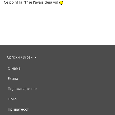
Ce point là "‽" je l'avais déjà vu!
Српски / srpski
О нама
Екипа
Подржавајте нас
Libro
Приватност