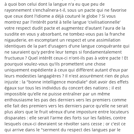
à quoi bon celui dont la langue n'a eu que peu de
rayonnement s'enchaînera-t-il, sous un pacte qui ne favorise
que ceux dont l'idiome a déjà couturé le globe ? Si vous
montrez par l'intérêt porté à telle langue 'civilisationnelle'
votre respect dudit pacte et augmentez d'autant l'aura de la
susdite en vous y absorbant, ne tombez-vous pas la franche
nigauderie, en escomptant un respect et une assimilation
identiques de la part d'usagers d'une langue conquérante qui
ne sauraient qu'y perdre leur temps si fondamentalement
fructueux ? Quel intérêt ceux-ci n'ont-ils pas à votre pacte ! Et
pourquoi voulez-vous qu'ils promettent une chose
uniquement expédiente à ceux qui diffèrent autant d'eux par
leurs modesties langagières ? Il n'est assurément rien de plus
injuste : la "bonne intelligence mondiale" doit avoir des effets
égaux sur tous les individus du concert des nations ; il est
impossible qu'elle ne puisse entraîner par un même
enthousiasme les pas des derniers vers les premiers comme
elle fait des premiers vers les derniers parce qu'elle ne serait
plus alors que le fruit véreux d'une imposture entre locuteurs
disparates : elle serait l'arme des forts sur les faibles, contre
lesquels ceux-ci devraient se révolter sans cesse ; or c'est ce
qui arrive dans le "serment du respect des langues par le