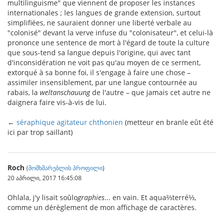
multilinguisme" que viennent de proposer les instances
internationales ; les langues de grande extension, surtout
simplifiées, ne sauraient donner une liberté verbale au
"colonisé" devant la verve infuse du "colonisateur", et celui-là
prononce une sentence de mort à l'égard de toute la culture
que sous-tend sa langue depuis l'origine, qui avec tant
d'inconsidération ne voit pas qu'au moyen de ce serment,
extorqué à sa bonne foi, il s'engage à faire une chose –
assimiler insensiblement, par une langue contournée au
rabais, la
weltanschauung
de l'autre – que jamais cet autre ne
daignera faire vis-à-vis de lui.
←
séraphique agitateur chthonien
(metteur en branle eût été
ici par trop saillant)
Roch
(
მომხმარებლის პროფილი
)
20 აპრილი, 2017 16:45:08
Ohlala, j'y lisait soŭlo
graphies
... en vain. Et aqua⅔terré⅓,
comme un dérèglement de mon affichage de caractères.