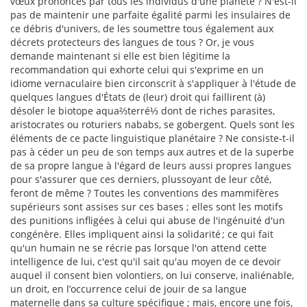
vœux prononcés par tous les individus d'une planète ? N'est-il
pas de maintenir une parfaite égalité parmi les insulaires de
ce débris d'univers, de les soumettre tous également aux
décrets protecteurs des langues de tous ? Or, je vous
demande maintenant si elle est bien légitime la
recommandation qui exhorte celui qui s'exprime en un
idiome vernaculaire bien circonscrit à s'appliquer à l'étude de
quelques langues d'États de (leur) droit qui faillirent (à)
désoler le biotope aqua⅔terré⅓ dont de riches parasites,
aristocrates ou roturiers nababs, se gobergent. Quels sont les
éléments de ce pacte linguistique planétaire ? Ne consiste-t-il
pas à céder un peu de son temps aux autres et de la superbe
de sa propre langue à l'égard de leurs aussi propres langues
pour s'assurer que ces derniers, plussoyant de leur côté,
feront de même ? Toutes les conventions des mammifères
supérieurs sont assises sur ces bases ; elles sont les motifs
des punitions infligées à celui qui abuse de l'ingénuité d'un
congénère. Elles impliquent ainsi la solidarité ; ce qui fait
qu'un humain ne se récrie pas lorsque l'on attend cette
intelligence de lui, c'est qu'il sait qu'au moyen de ce devoir
auquel il consent bien volontiers, on lui conserve, inaliénable,
un droit, en l’occurrence celui de jouir de sa langue
maternelle dans sa culture spécifique ; mais, encore une fois,