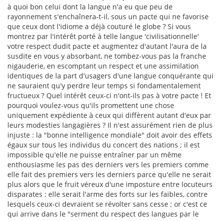
à quoi bon celui dont la langue n'a eu que peu de
rayonnement s'enchaînera-t-il, sous un pacte qui ne favorise
que ceux dont l'idiome a déjà couturé le globe ? Si vous
montrez par l'intérêt porté à telle langue 'civilisationnelle'
votre respect dudit pacte et augmentez d'autant l'aura de la
susdite en vous y absorbant, ne tombez-vous pas la franche
nigauderie, en escomptant un respect et une assimilation
identiques de la part d'usagers d'une langue conquérante qui
ne sauraient qu'y perdre leur temps si fondamentalement
fructueux ? Quel intérêt ceux-ci n'ont-ils pas à votre pacte ! Et
pourquoi voulez-vous qu'ils promettent une chose
uniquement expédiente à ceux qui diffèrent autant d'eux par
leurs modesties langagières ? Il n'est assurément rien de plus
injuste : la "bonne intelligence mondiale" doit avoir des effets
égaux sur tous les individus du concert des nations ; il est
impossible qu'elle ne puisse entraîner par un même
enthousiasme les pas des derniers vers les premiers comme
elle fait des premiers vers les derniers parce qu'elle ne serait
plus alors que le fruit véreux d'une imposture entre locuteurs
disparates : elle serait l'arme des forts sur les faibles, contre
lesquels ceux-ci devraient se révolter sans cesse ; or c'est ce
qui arrive dans le "serment du respect des langues par le