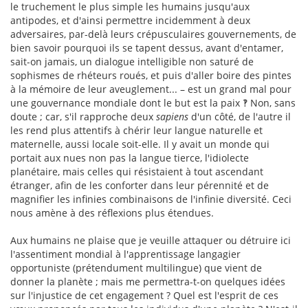
le truchement le plus simple les humains jusqu'aux
antipodes, et d'ainsi permettre incidemment à deux
adversaires, par-delà leurs crépusculaires gouvernements, de
bien savoir pourquoi ils se tapent dessus, avant d'entamer,
sait-on jamais, un dialogue intelligible non saturé de
sophismes de rhéteurs roués, et puis d'aller boire des pintes
à la mémoire de leur aveuglement... – est un grand mal pour
une gouvernance mondiale dont le but est la paix ‽ Non, sans
doute ; car, s'il rapproche deux
sapiens
d'un côté, de l'autre il
les rend plus attentifs à chérir leur langue naturelle et
maternelle, aussi locale soit-elle. Il y avait un monde qui
portait aux nues non pas la langue tierce, l'idiolecte
planétaire, mais celles qui résistaient à tout ascendant
étranger, afin de les conforter dans leur pérennité et de
magnifier les infinies combinaisons de l'infinie diversité. Ceci
nous amène à des réflexions plus étendues.
Aux humains ne plaise que je veuille attaquer ou détruire ici
l'assentiment mondial à l'apprentissage langagier
opportuniste (prétendument multilingue) que vient de
donner la planète ; mais me permettra-t-on quelques idées
sur l'injustice de cet engagement ? Quel est l'esprit de ces