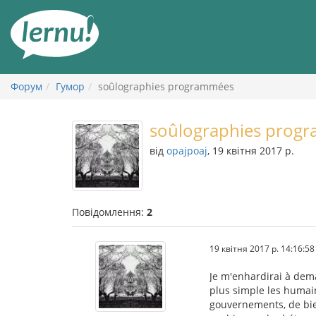
До
змісту
Форум
Гумор
soûlographies programmées
soûlographies prog
від
opajpoaj
, 19 квітня 2017 р.
Повідомлення:
2
19 квітня 2017 р. 14:16:58
Je m'enhardirai à dema
plus simple les humai
gouvernements, de bien