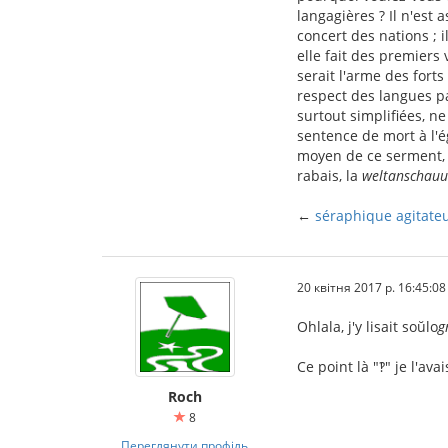
langagières ? Il n'est 
concert des nations ;
elle fait des premiers 
serait l'arme des forts
respect des langues pa
surtout simplifiées, n
sentence de mort à l'é
moyen de ce serment, e
rabais, la
weltanschau
←
séraphique agitate
20 квітня 2017 р. 16:45:08
Ohlala, j'y lisait soŭlo
g
Ce point là "‽" je l'ava
Roch
8
Переглянути профіль