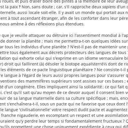
 roués, et puis d'aller boire des pintes à la mémoire de leur aveu
st la paix ‽ Non, sans doute ; car, s'il rapproche deux
sapiens
d'un c
ernelle, aussi locale soit-elle. Il y avait un monde qui portait aux n
aient à tout ascendant étranger, afin de les conforter dans leur pér
eci nous amène à des réflexions plus étendues.
que je veuille attaquer ou détruire ici l'assentiment mondial à l
 de donner la planète ; mais me permettra-t-on quelques idées sur l
 tous les individus d'une planète ? N'est-il pas de maintenir une p
ettre tous également aux décrets protecteurs des langues de tous 
tion qui exhorte celui qui s'exprime en un idiome vernaculaire bie
r) droit qui faillirent (à) désoler le biotope aqua⅔terré⅓ dont de r
les éléments de ce pacte linguistique planétaire ? Ne consiste-t-i
e langue à l'égard de leurs aussi propres langues pour s'assurer q
entions des mammifères supérieurs sont assises sur ces bases ; ell
té d'un congénère. Elles impliquent ainsi la solidarité ; ce qui fait
ui, c'est qu'il sait qu'au moyen de ce devoir auquel il consent bien v
jouir de sa langue maternelle dans sa culture spécifique ; mais, enc
 s'enchaînera-t-il, sous un pacte qui ne favorise que ceux dont l'
elle langue 'civilisationnelle' votre respect dudit pacte et augmente
 franche nigauderie, en escomptant un respect et une assimilation
raient qu'y perdre leur temps si fondamentalement fructueux ? Quel
qu'ils promettent une chose uniquement expédiente à ceux qui dif