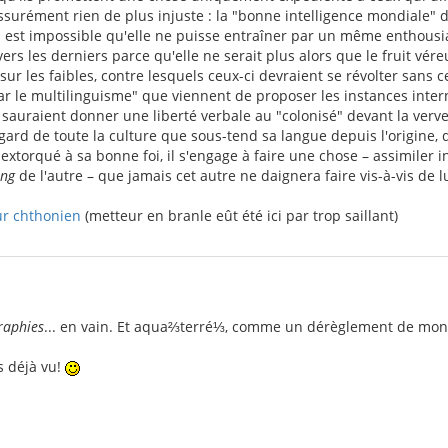
assurément rien de plus injuste : la "bonne intelligence mondiale" d
 il est impossible qu'elle ne puisse entraîner par un même enthou
vers les derniers parce qu'elle ne serait plus alors que le fruit vér
 sur les faibles, contre lesquels ceux-ci devraient se révolter sans c
r le multilinguisme" que viennent de proposer les instances intern
e sauraient donner une liberté verbale au "colonisé" devant la verve
gard de toute la culture que sous-tend sa langue depuis l'origine, 
xtorqué à sa bonne foi, il s'engage à faire une chose – assimiler
ung
de l'autre – que jamais cet autre ne daignera faire vis-à-vis de lu
ur chthonien
(metteur en branle eût été ici par trop saillant)
raphies
... en vain. Et aqua⅔terré⅓, comme un dérèglement de mon 
is déjà vu!