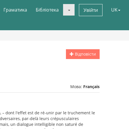
Граматика
Бібліотека
UK
Увійти
Відповісти
Мова:
Français
– dont l'effet est de ré-unir par le truchement le
versaires, par-delà leurs crépusculaires
ais, un dialogue intelligible non saturé de