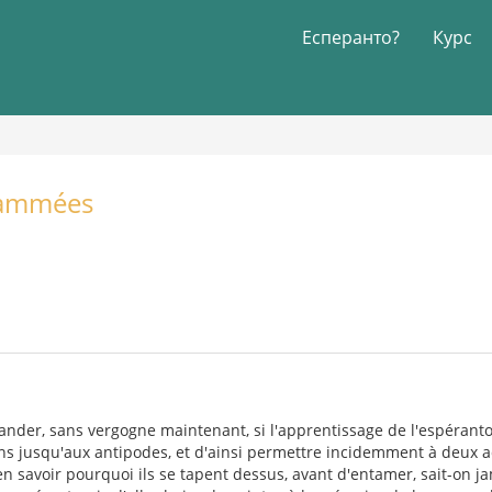
Есперанто?
Курс
rammées
nder, sans vergogne maintenant, si l'apprentissage de l'espéranto, 
ns jusqu'aux antipodes, et d'ainsi permettre incidemment à deux ad
 savoir pourquoi ils se tapent dessus, avant d'entamer, sait-on jam