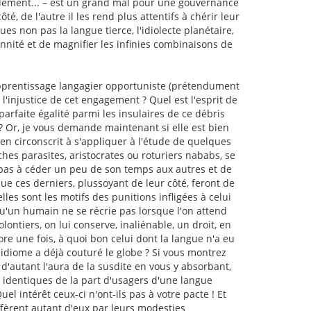
glement... – est un grand mal pour une gouvernance
ôté, de l'autre il les rend plus attentifs à chérir leur
ues non pas la langue tierce, l'idiolecte planétaire,
ennité et de magnifier les infinies combinaisons de
'apprentissage langagier opportuniste (prétendument
'injustice de cet engagement ? Quel est l'esprit de
arfaite égalité parmi les insulaires de ce débris
? Or, je vous demande maintenant si elle est bien
n circonscrit à s'appliquer à l'étude de quelques
iches parasites, aristocrates ou roturiers nababs, se
l pas à céder un peu de son temps aux autres et de
ue ces derniers, plussoyant de leur côté, feront de
es sont les motifs des punitions infligées à celui
 qu'un humain ne se récrie pas lorsque l'on attend
olontiers, on lui conserve, inaliénable, un droit, en
ore une fois, à quoi bon celui dont la langue n'a eu
idiome a déjà couturé le globe ? Si vous montrez
z d'autant l'aura de la susdite en vous y absorbant,
 identiques de la part d'usagers d'une langue
 intérêt ceux-ci n'ont-ils pas à votre pacte ! Et
fèrent autant d'eux par leurs modesties