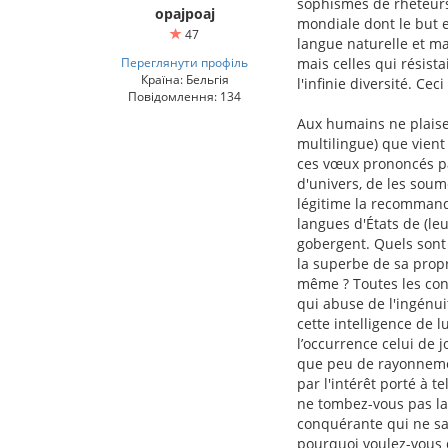
sophismes de rhéteurs
opajpoaj
mondiale dont le but e
47
langue naturelle et mat
Переглянути профіль
mais celles qui résist
Країна: Бельгія
l'infinie diversité. C
Повідомлення: 134
Aux humains ne plaise 
multilingue) que vient
ces vœux prononcés par
d'univers, de les soum
légitime la recommanda
langues d'États de (leu
gobergent. Quels sont 
la superbe de sa propr
même ? Toutes les conv
qui abuse de l'ingénui
cette intelligence de l
l’occurrence celui de 
que peu de rayonnement
par l'intérêt porté à t
ne tombez-vous pas la
conquérante qui ne sau
pourquoi voulez-vous 