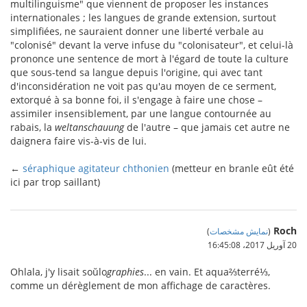
multilinguisme" que viennent de proposer les instances
internationales ; les langues de grande extension, surtout
simplifiées, ne sauraient donner une liberté verbale au
"colonisé" devant la verve infuse du "colonisateur", et celui-là
prononce une sentence de mort à l'égard de toute la culture
que sous-tend sa langue depuis l'origine, qui avec tant
d'inconsidération ne voit pas qu'au moyen de ce serment,
extorqué à sa bonne foi, il s'engage à faire une chose –
assimiler insensiblement, par une langue contournée au
rabais, la
weltanschauung
de l'autre – que jamais cet autre ne
daignera faire vis-à-vis de lui.
←
séraphique agitateur chthonien
(metteur en branle eût été
ici par trop saillant)
Roch
(
نمایش مشخصات
)
20 آوریل 2017،‏ 16:45:08
Ohlala, j'y lisait soŭlo
graphies
... en vain. Et aqua⅔terré⅓,
comme un dérèglement de mon affichage de caractères.