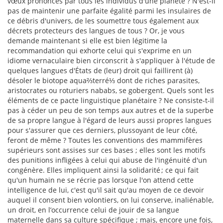
vœux prononcés par tous les individus d'une planète ? N'est-il
pas de maintenir une parfaite égalité parmi les insulaires de
ce débris d'univers, de les soumettre tous également aux
décrets protecteurs des langues de tous ? Or, je vous
demande maintenant si elle est bien légitime la
recommandation qui exhorte celui qui s'exprime en un
idiome vernaculaire bien circonscrit à s'appliquer à l'étude de
quelques langues d'États de (leur) droit qui faillirent (à)
désoler le biotope aqua⅔terré⅓ dont de riches parasites,
aristocrates ou roturiers nababs, se gobergent. Quels sont les
éléments de ce pacte linguistique planétaire ? Ne consiste-t-il
pas à céder un peu de son temps aux autres et de la superbe
de sa propre langue à l'égard de leurs aussi propres langues
pour s'assurer que ces derniers, plussoyant de leur côté,
feront de même ? Toutes les conventions des mammifères
supérieurs sont assises sur ces bases ; elles sont les motifs
des punitions infligées à celui qui abuse de l'ingénuité d'un
congénère. Elles impliquent ainsi la solidarité ; ce qui fait
qu'un humain ne se récrie pas lorsque l'on attend cette
intelligence de lui, c'est qu'il sait qu'au moyen de ce devoir
auquel il consent bien volontiers, on lui conserve, inaliénable,
un droit, en l’occurrence celui de jouir de sa langue
maternelle dans sa culture spécifique ; mais, encore une fois,