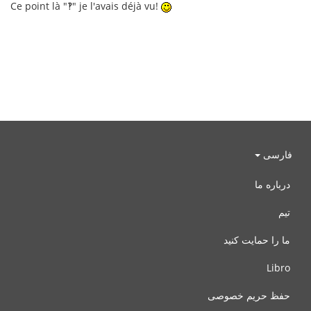
Ce point là "‽" je l'avais déjà vu!
فارسی
درباره ما
تیم
ما را حمایت کنید
Libro
حفظ حریم خصوصی