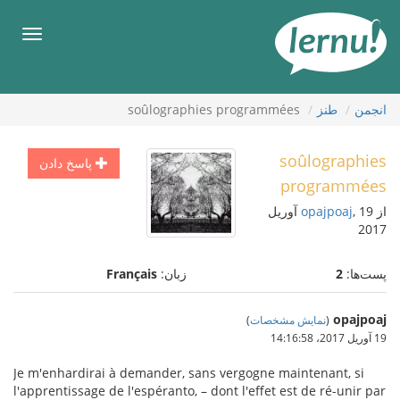
رود
ه
فهرس
حتوا
انجمن
طنز
soûlographies programmées
soûlographies
پاسخ دادن
programmées
از
opajpoaj
, 19 آوریل
2017
پست‌ها:
2
زبان:
Français
opajpoaj
(
نمایش مشخصات
)
19 آوریل 2017،‏ 14:16:58
Je m'enhardirai à demander, sans vergogne maintenant, si
l'apprentissage de l'espéranto, – dont l'effet est de ré-unir par