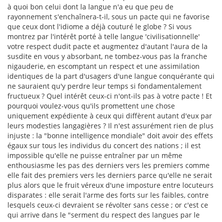
à quoi bon celui dont la langue n'a eu que peu de
rayonnement s'enchaînera-t-il, sous un pacte qui ne favorise
que ceux dont l'idiome a déjà couturé le globe ? Si vous
montrez par l'intérêt porté à telle langue 'civilisationnelle'
votre respect dudit pacte et augmentez d'autant l'aura de la
susdite en vous y absorbant, ne tombez-vous pas la franche
nigauderie, en escomptant un respect et une assimilation
identiques de la part d'usagers d'une langue conquérante qui
ne sauraient qu'y perdre leur temps si fondamentalement
fructueux ? Quel intérêt ceux-ci n'ont-ils pas à votre pacte ! Et
pourquoi voulez-vous qu'ils promettent une chose
uniquement expédiente à ceux qui diffèrent autant d'eux par
leurs modesties langagières ? Il n'est assurément rien de plus
injuste : la "bonne intelligence mondiale" doit avoir des effets
égaux sur tous les individus du concert des nations ; il est
impossible qu'elle ne puisse entraîner par un même
enthousiasme les pas des derniers vers les premiers comme
elle fait des premiers vers les derniers parce qu'elle ne serait
plus alors que le fruit véreux d'une imposture entre locuteurs
disparates : elle serait l'arme des forts sur les faibles, contre
lesquels ceux-ci devraient se révolter sans cesse ; or c'est ce
qui arrive dans le "serment du respect des langues par le