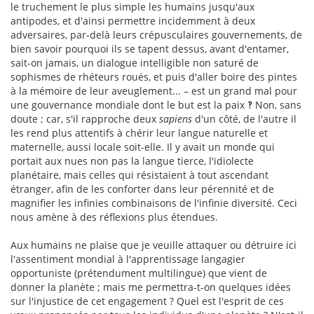
le truchement le plus simple les humains jusqu'aux
antipodes, et d'ainsi permettre incidemment à deux
adversaires, par-delà leurs crépusculaires gouvernements, de
bien savoir pourquoi ils se tapent dessus, avant d'entamer,
sait-on jamais, un dialogue intelligible non saturé de
sophismes de rhéteurs roués, et puis d'aller boire des pintes
à la mémoire de leur aveuglement... – est un grand mal pour
une gouvernance mondiale dont le but est la paix ‽ Non, sans
doute ; car, s'il rapproche deux
sapiens
d'un côté, de l'autre il
les rend plus attentifs à chérir leur langue naturelle et
maternelle, aussi locale soit-elle. Il y avait un monde qui
portait aux nues non pas la langue tierce, l'idiolecte
planétaire, mais celles qui résistaient à tout ascendant
étranger, afin de les conforter dans leur pérennité et de
magnifier les infinies combinaisons de l'infinie diversité. Ceci
nous amène à des réflexions plus étendues.
Aux humains ne plaise que je veuille attaquer ou détruire ici
l'assentiment mondial à l'apprentissage langagier
opportuniste (prétendument multilingue) que vient de
donner la planète ; mais me permettra-t-on quelques idées
sur l'injustice de cet engagement ? Quel est l'esprit de ces