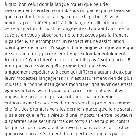
à quoi bon celui dont la langue n'a eu que peu de
rayonnement s'enchaînera-t-il, sous un pacte qui ne favorise
que ceux dont l'idiome a déjà couturé le globe ? Si vous
montrez par l'intérêt porté à telle langue 'civilisationnelle'
votre respect dudit pacte et augmentez d'autant l'aura de la
susdite en vous y absorbant, ne tombez-vous pas la franche
nigauderie, en escomptant un respect et une assimilation
identiques de la part d'usagers d'une langue conquérante qui
ne sauraient qu'y perdre leur temps si fondamentalement
fructueux ? Quel intérêt ceux-ci n'ont-ils pas à votre pacte ! Et
pourquoi voulez-vous qu'ils promettent une chose
uniquement expédiente à ceux qui diffèrent autant d'eux par
leurs modesties langagières ? Il n'est assurément rien de plus
injuste : la "bonne intelligence mondiale" doit avoir des effets
égaux sur tous les individus du concert des nations ; il est
impossible qu'elle ne puisse entraîner par un même
enthousiasme les pas des derniers vers les premiers comme
elle fait des premiers vers les derniers parce qu'elle ne serait
plus alors que le fruit véreux d'une imposture entre locuteurs
disparates : elle serait l'arme des forts sur les faibles, contre
lesquels ceux-ci devraient se révolter sans cesse ; or c'est ce
qui arrive dans le "serment du respect des langues par le