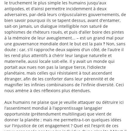
le truchement le plus simple les humains jusqu'aux
antipodes, et d'ainsi permettre incidemment à deux
adversaires, par-delà leurs crépusculaires gouvernements, de
bien savoir pourquoi ils se tapent dessus, avant d'entamer,
sait-on jamais, un dialogue intelligible non saturé de
sophismes de rhéteurs roués, et puis d'aller boire des pintes
à la mémoire de leur aveuglement... – est un grand mal pour
une gouvernance mondiale dont le but est la paix ‽ Non, sans
doute ; car, s'il rapproche deux
sapiens
d'un côté, de l'autre il
les rend plus attentifs à chérir leur langue naturelle et
maternelle, aussi locale soit-elle. Il y avait un monde qui
portait aux nues non pas la langue tierce, l'idiolecte
planétaire, mais celles qui résistaient à tout ascendant
étranger, afin de les conforter dans leur pérennité et de
magnifier les infinies combinaisons de l'infinie diversité. Ceci
nous amène à des réflexions plus étendues.
Aux humains ne plaise que je veuille attaquer ou détruire ici
l'assentiment mondial à l'apprentissage langagier
opportuniste (prétendument multilingue) que vient de
donner la planète ; mais me permettra-t-on quelques idées
sur l'injustice de cet engagement ? Quel est l'esprit de ces