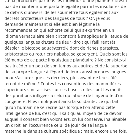
vœux prononcés par tous les individus d'une planète ? N'est-il
pas de maintenir une parfaite égalité parmi les insulaires de
ce débris d'univers, de les soumettre tous également aux
décrets protecteurs des langues de tous ? Or, je vous
demande maintenant si elle est bien légitime la
recommandation qui exhorte celui qui s'exprime en un
idiome vernaculaire bien circonscrit à s'appliquer à l'étude de
quelques langues d'États de (leur) droit qui faillirent (à)
désoler le biotope aqua⅔terré⅓ dont de riches parasites,
aristocrates ou roturiers nababs, se gobergent. Quels sont les
éléments de ce pacte linguistique planétaire ? Ne consiste-t-il
pas à céder un peu de son temps aux autres et de la superbe
de sa propre langue à l'égard de leurs aussi propres langues
pour s'assurer que ces derniers, plussoyant de leur côté,
feront de même ? Toutes les conventions des mammifères
supérieurs sont assises sur ces bases ; elles sont les motifs
des punitions infligées à celui qui abuse de l'ingénuité d'un
congénère. Elles impliquent ainsi la solidarité ; ce qui fait
qu'un humain ne se récrie pas lorsque l'on attend cette
intelligence de lui, c'est qu'il sait qu'au moyen de ce devoir
auquel il consent bien volontiers, on lui conserve, inaliénable,
un droit, en l’occurrence celui de jouir de sa langue
maternelle dans sa culture spécifique ; mais, encore une fois,