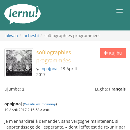
Kwa
maudhui
orod
jukwaa
ucheshi
soûlographies programmées
soûlographies
Kujibu
programmées
ya
opajpoaj
, 19 Aprili
2017
Ujumbe:
2
Lugha:
Français
opajpoaj
(
Wasifu wa mtumiaji
)
19 Aprili 2017 2:16:58 alasiri
Je m'enhardirai à demander, sans vergogne maintenant, si
l'apprentissage de l'espéranto, – dont l'effet est de ré-unir par