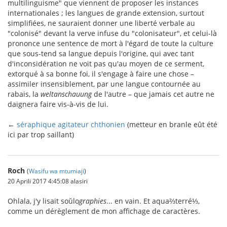
multilinguisme" que viennent de proposer les instances
internationales ; les langues de grande extension, surtout
simplifiées, ne sauraient donner une liberté verbale au
"colonisé" devant la verve infuse du "colonisateur", et celui-là
prononce une sentence de mort à l'égard de toute la culture
que sous-tend sa langue depuis l'origine, qui avec tant
d'inconsidération ne voit pas qu'au moyen de ce serment,
extorqué à sa bonne foi, il s'engage à faire une chose –
assimiler insensiblement, par une langue contournée au
rabais, la
weltanschauung
de l'autre – que jamais cet autre ne
daignera faire vis-à-vis de lui.
←
séraphique agitateur chthonien
(metteur en branle eût été
ici par trop saillant)
Roch
(
Wasifu wa mtumiaji
)
20 Aprili 2017 4:45:08 alasiri
Ohlala, j'y lisait soŭlo
graphies
... en vain. Et aqua⅔terré⅓,
comme un dérèglement de mon affichage de caractères.