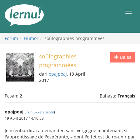
Ke
daftar
Men
isi
Forum
Humor
soûlographies programmées
soûlographies
Balas
programmées
dari
opajpoaj
, 19 April
2017
Pesan:
2
Bahasa:
Français
opajpoaj
(
Tunjukkan profil
)
19 April 2017 14.16.58
Je m'enhardirai à demander, sans vergogne maintenant, si
l'apprentissage de l'espéranto, – dont l'effet est de ré-unir par