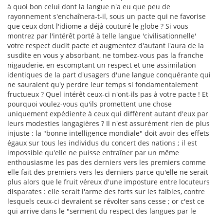
à quoi bon celui dont la langue n'a eu que peu de
rayonnement s'enchaînera-t-il, sous un pacte qui ne favorise
que ceux dont l'idiome a déjà couturé le globe ? Si vous
montrez par l'intérêt porté à telle langue 'civilisationnelle'
votre respect dudit pacte et augmentez d'autant l'aura de la
susdite en vous y absorbant, ne tombez-vous pas la franche
nigauderie, en escomptant un respect et une assimilation
identiques de la part d'usagers d'une langue conquérante qui
ne sauraient qu'y perdre leur temps si fondamentalement
fructueux ? Quel intérêt ceux-ci n'ont-ils pas à votre pacte ! Et
pourquoi voulez-vous qu'ils promettent une chose
uniquement expédiente à ceux qui diffèrent autant d'eux par
leurs modesties langagières ? Il n'est assurément rien de plus
injuste : la "bonne intelligence mondiale" doit avoir des effets
égaux sur tous les individus du concert des nations ; il est
impossible qu'elle ne puisse entraîner par un même
enthousiasme les pas des derniers vers les premiers comme
elle fait des premiers vers les derniers parce qu'elle ne serait
plus alors que le fruit véreux d'une imposture entre locuteurs
disparates : elle serait l'arme des forts sur les faibles, contre
lesquels ceux-ci devraient se révolter sans cesse ; or c'est ce
qui arrive dans le "serment du respect des langues par le