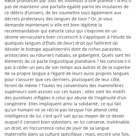
vœux prononcés par tous les individus d'une planète ? N'est-il
pas de maintenir une parfaite égalité parmi les insulaires de
ce débris d'univers, de les soumettre tous également aux
décrets protecteurs des langues de tous ? Or, je vous
demande maintenant si elle est bien légitime la
recommandation qui exhorte celui qui s'exprime en un
idiome vernaculaire bien circonscrit à s'appliquer à l'étude de
quelques langues d'États de (leur) droit qui faillirent (à)
désoler le biotope aqua⅔terré⅓ dont de riches parasites,
aristocrates ou roturiers nababs, se gobergent. Quels sont les
éléments de ce pacte linguistique planétaire ? Ne consiste-t-il
pas à céder un peu de son temps aux autres et de la superbe
de sa propre langue à l'égard de leurs aussi propres langues
pour s'assurer que ces derniers, plussoyant de leur côté,
feront de même ? Toutes les conventions des mammifères
supérieurs sont assises sur ces bases ; elles sont les motifs
des punitions infligées à celui qui abuse de l'ingénuité d'un
congénère. Elles impliquent ainsi la solidarité ; ce qui fait
qu'un humain ne se récrie pas lorsque l'on attend cette
intelligence de lui, c'est qu'il sait qu'au moyen de ce devoir
auquel il consent bien volontiers, on lui conserve, inaliénable,
un droit, en l’occurrence celui de jouir de sa langue
maternelle dans sa culture spécifique ; mais, encore une fois,