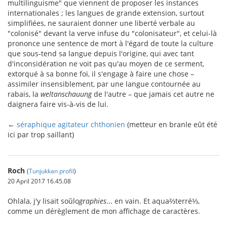
multilinguisme" que viennent de proposer les instances
internationales ; les langues de grande extension, surtout
simplifiées, ne sauraient donner une liberté verbale au
"colonisé" devant la verve infuse du "colonisateur", et celui-là
prononce une sentence de mort à l'égard de toute la culture
que sous-tend sa langue depuis l'origine, qui avec tant
d'inconsidération ne voit pas qu'au moyen de ce serment,
extorqué à sa bonne foi, il s'engage à faire une chose –
assimiler insensiblement, par une langue contournée au
rabais, la
weltanschauung
de l'autre – que jamais cet autre ne
daignera faire vis-à-vis de lui.
←
séraphique agitateur chthonien
(metteur en branle eût été
ici par trop saillant)
Roch
(
Tunjukkan profil
)
20 April 2017 16.45.08
Ohlala, j'y lisait soŭlo
graphies
... en vain. Et aqua⅔terré⅓,
comme un dérèglement de mon affichage de caractères.