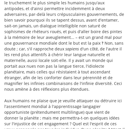
le truchement le plus simple les humains jusqu'aux
antipodes, et d'ainsi permettre incidemment à deux
adversaires, par-delà leurs crépusculaires gouvernements, de
bien savoir pourquoi ils se tapent dessus, avant d'entamer,
sait-on jamais, un dialogue intelligible non saturé de
sophismes de rhéteurs roués, et puis d'aller boire des pintes
à la mémoire de leur aveuglement... – est un grand mal pour
une gouvernance mondiale dont le but est la paix ‽ Non, sans
doute ; car, s'il rapproche deux
sapiens
d'un côté, de l'autre il
les rend plus attentifs à chérir leur langue naturelle et
maternelle, aussi locale soit-elle. Il y avait un monde qui
portait aux nues non pas la langue tierce, l'idiolecte
planétaire, mais celles qui résistaient à tout ascendant
étranger, afin de les conforter dans leur pérennité et de
magnifier les infinies combinaisons de l'infinie diversité. Ceci
nous amène à des réflexions plus étendues.
Aux humains ne plaise que je veuille attaquer ou détruire ici
l'assentiment mondial à l'apprentissage langagier
opportuniste (prétendument multilingue) que vient de
donner la planète ; mais me permettra-t-on quelques idées
sur l'injustice de cet engagement ? Quel est l'esprit de ces