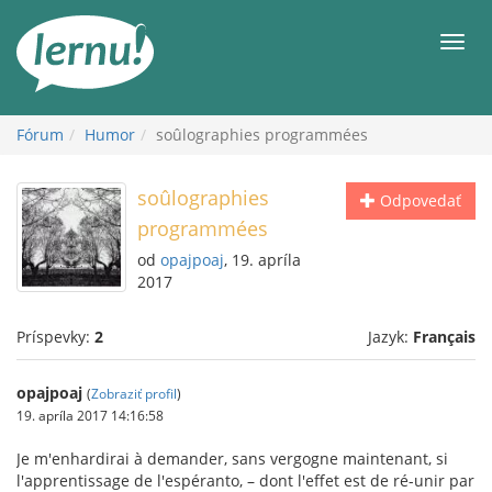
Späť
na
Men
obsah
Fórum
Humor
soûlographies programmées
soûlographies
Odpovedať
programmées
od
opajpoaj
, 19. apríla
2017
Príspevky:
2
Jazyk:
Français
opajpoaj
(
Zobraziť profil
)
19. apríla 2017 14:16:58
Je m'enhardirai à demander, sans vergogne maintenant, si
l'apprentissage de l'espéranto, – dont l'effet est de ré-unir par