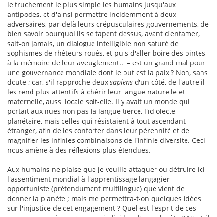
le truchement le plus simple les humains jusqu'aux
antipodes, et d'ainsi permettre incidemment à deux
adversaires, par-delà leurs crépusculaires gouvernements, de
bien savoir pourquoi ils se tapent dessus, avant d'entamer,
sait-on jamais, un dialogue intelligible non saturé de
sophismes de rhéteurs roués, et puis d'aller boire des pintes
à la mémoire de leur aveuglement... – est un grand mal pour
une gouvernance mondiale dont le but est la paix ‽ Non, sans
doute ; car, s'il rapproche deux
sapiens
d'un côté, de l'autre il
les rend plus attentifs à chérir leur langue naturelle et
maternelle, aussi locale soit-elle. Il y avait un monde qui
portait aux nues non pas la langue tierce, l'idiolecte
planétaire, mais celles qui résistaient à tout ascendant
étranger, afin de les conforter dans leur pérennité et de
magnifier les infinies combinaisons de l'infinie diversité. Ceci
nous amène à des réflexions plus étendues.
Aux humains ne plaise que je veuille attaquer ou détruire ici
l'assentiment mondial à l'apprentissage langagier
opportuniste (prétendument multilingue) que vient de
donner la planète ; mais me permettra-t-on quelques idées
sur l'injustice de cet engagement ? Quel est l'esprit de ces