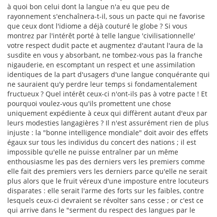
à quoi bon celui dont la langue n'a eu que peu de
rayonnement s'enchaînera-t-il, sous un pacte qui ne favorise
que ceux dont l'idiome a déjà couturé le globe ? Si vous
montrez par l'intérêt porté à telle langue 'civilisationnelle'
votre respect dudit pacte et augmentez d'autant l'aura de la
susdite en vous y absorbant, ne tombez-vous pas la franche
nigauderie, en escomptant un respect et une assimilation
identiques de la part d'usagers d'une langue conquérante qui
ne sauraient qu'y perdre leur temps si fondamentalement
fructueux ? Quel intérêt ceux-ci n'ont-ils pas à votre pacte ! Et
pourquoi voulez-vous qu'ils promettent une chose
uniquement expédiente à ceux qui diffèrent autant d'eux par
leurs modesties langagières ? Il n'est assurément rien de plus
injuste : la "bonne intelligence mondiale" doit avoir des effets
égaux sur tous les individus du concert des nations ; il est
impossible qu'elle ne puisse entraîner par un même
enthousiasme les pas des derniers vers les premiers comme
elle fait des premiers vers les derniers parce qu'elle ne serait
plus alors que le fruit véreux d'une imposture entre locuteurs
disparates : elle serait l'arme des forts sur les faibles, contre
lesquels ceux-ci devraient se révolter sans cesse ; or c'est ce
qui arrive dans le "serment du respect des langues par le