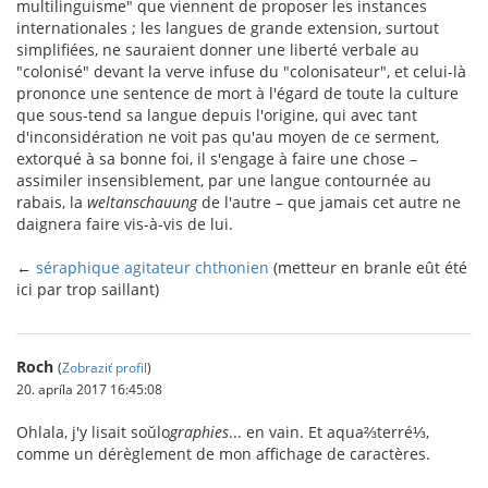
multilinguisme" que viennent de proposer les instances
internationales ; les langues de grande extension, surtout
simplifiées, ne sauraient donner une liberté verbale au
"colonisé" devant la verve infuse du "colonisateur", et celui-là
prononce une sentence de mort à l'égard de toute la culture
que sous-tend sa langue depuis l'origine, qui avec tant
d'inconsidération ne voit pas qu'au moyen de ce serment,
extorqué à sa bonne foi, il s'engage à faire une chose –
assimiler insensiblement, par une langue contournée au
rabais, la
weltanschauung
de l'autre – que jamais cet autre ne
daignera faire vis-à-vis de lui.
←
séraphique agitateur chthonien
(metteur en branle eût été
ici par trop saillant)
Roch
(
Zobraziť profil
)
20. apríla 2017 16:45:08
Ohlala, j'y lisait soŭlo
graphies
... en vain. Et aqua⅔terré⅓,
comme un dérèglement de mon affichage de caractères.