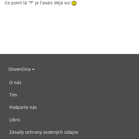
Ce point là "‽" je l'avais déjà vu!
Slovenčina
O nás
Tím
Podporte nás
Libro
Zásady ochrany osobných údajov