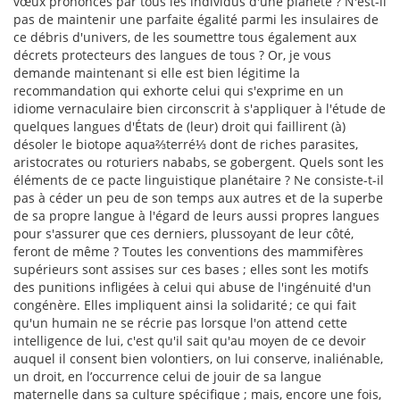
vœux prononcés par tous les individus d'une planète ? N'est-il
pas de maintenir une parfaite égalité parmi les insulaires de
ce débris d'univers, de les soumettre tous également aux
décrets protecteurs des langues de tous ? Or, je vous
demande maintenant si elle est bien légitime la
recommandation qui exhorte celui qui s'exprime en un
idiome vernaculaire bien circonscrit à s'appliquer à l'étude de
quelques langues d'États de (leur) droit qui faillirent (à)
désoler le biotope aqua⅔terré⅓ dont de riches parasites,
aristocrates ou roturiers nababs, se gobergent. Quels sont les
éléments de ce pacte linguistique planétaire ? Ne consiste-t-il
pas à céder un peu de son temps aux autres et de la superbe
de sa propre langue à l'égard de leurs aussi propres langues
pour s'assurer que ces derniers, plussoyant de leur côté,
feront de même ? Toutes les conventions des mammifères
supérieurs sont assises sur ces bases ; elles sont les motifs
des punitions infligées à celui qui abuse de l'ingénuité d'un
congénère. Elles impliquent ainsi la solidarité ; ce qui fait
qu'un humain ne se récrie pas lorsque l'on attend cette
intelligence de lui, c'est qu'il sait qu'au moyen de ce devoir
auquel il consent bien volontiers, on lui conserve, inaliénable,
un droit, en l’occurrence celui de jouir de sa langue
maternelle dans sa culture spécifique ; mais, encore une fois,