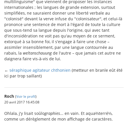
multilinguisme" que viennent de proposer les instances
internationales ; les langues de grande extension, surtout
simplifiées, ne sauraient donner une liberté verbale au
"colonisé" devant la verve infuse du "colonisateur", et celui-là
prononce une sentence de mort à l'égard de toute la culture
que sous-tend sa langue depuis l'origine, qui avec tant
d'inconsidération ne voit pas qu'au moyen de ce serment,
extorqué à sa bonne foi, il s'engage à faire une chose –
assimiler insensiblement, par une langue contournée au
rabais, la
weltanschauung
de l'autre – que jamais cet autre ne
daignera faire vis-à-vis de lui.
←
séraphique agitateur chthonien
(metteur en branle eût été
ici par trop saillant)
Roch
(
Voir le profil
)
20 avril 2017 16:45:08
Ohlala, j'y lisait soŭlo
graphies
... en vain. Et aqua⅔terré⅓,
comme un dérèglement de mon affichage de caractères.