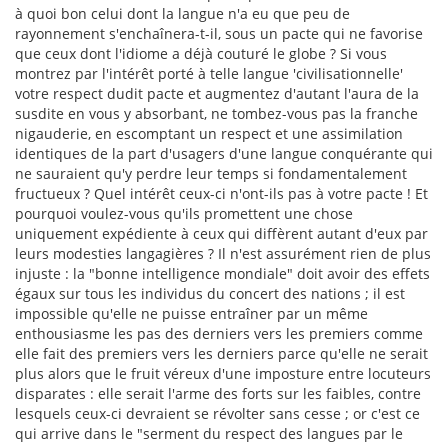
à quoi bon celui dont la langue n'a eu que peu de
rayonnement s'enchaînera-t-il, sous un pacte qui ne favorise
que ceux dont l'idiome a déjà couturé le globe ? Si vous
montrez par l'intérêt porté à telle langue 'civilisationnelle'
votre respect dudit pacte et augmentez d'autant l'aura de la
susdite en vous y absorbant, ne tombez-vous pas la franche
nigauderie, en escomptant un respect et une assimilation
identiques de la part d'usagers d'une langue conquérante qui
ne sauraient qu'y perdre leur temps si fondamentalement
fructueux ? Quel intérêt ceux-ci n'ont-ils pas à votre pacte ! Et
pourquoi voulez-vous qu'ils promettent une chose
uniquement expédiente à ceux qui diffèrent autant d'eux par
leurs modesties langagières ? Il n'est assurément rien de plus
injuste : la "bonne intelligence mondiale" doit avoir des effets
égaux sur tous les individus du concert des nations ; il est
impossible qu'elle ne puisse entraîner par un même
enthousiasme les pas des derniers vers les premiers comme
elle fait des premiers vers les derniers parce qu'elle ne serait
plus alors que le fruit véreux d'une imposture entre locuteurs
disparates : elle serait l'arme des forts sur les faibles, contre
lesquels ceux-ci devraient se révolter sans cesse ; or c'est ce
qui arrive dans le "serment du respect des langues par le