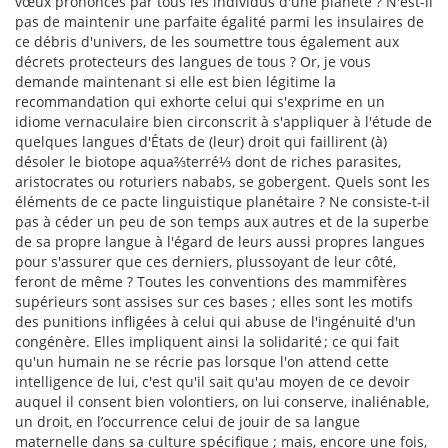
vœux prononcés par tous les individus d'une planète ? N'est-il
pas de maintenir une parfaite égalité parmi les insulaires de
ce débris d'univers, de les soumettre tous également aux
décrets protecteurs des langues de tous ? Or, je vous
demande maintenant si elle est bien légitime la
recommandation qui exhorte celui qui s'exprime en un
idiome vernaculaire bien circonscrit à s'appliquer à l'étude de
quelques langues d'États de (leur) droit qui faillirent (à)
désoler le biotope aqua⅔terré⅓ dont de riches parasites,
aristocrates ou roturiers nababs, se gobergent. Quels sont les
éléments de ce pacte linguistique planétaire ? Ne consiste-t-il
pas à céder un peu de son temps aux autres et de la superbe
de sa propre langue à l'égard de leurs aussi propres langues
pour s'assurer que ces derniers, plussoyant de leur côté,
feront de même ? Toutes les conventions des mammifères
supérieurs sont assises sur ces bases ; elles sont les motifs
des punitions infligées à celui qui abuse de l'ingénuité d'un
congénère. Elles impliquent ainsi la solidarité ; ce qui fait
qu'un humain ne se récrie pas lorsque l'on attend cette
intelligence de lui, c'est qu'il sait qu'au moyen de ce devoir
auquel il consent bien volontiers, on lui conserve, inaliénable,
un droit, en l’occurrence celui de jouir de sa langue
maternelle dans sa culture spécifique ; mais, encore une fois,