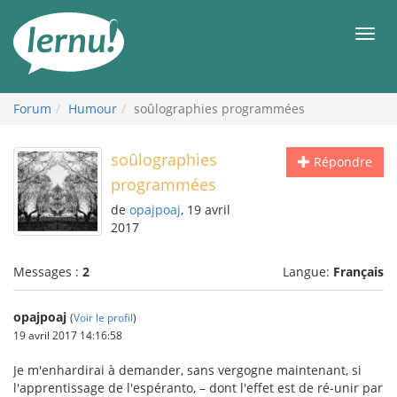
Aller
au
Men
contenu
Forum
Humour
soûlographies programmées
soûlographies
Répondre
programmées
de
opajpoaj
, 19 avril
2017
Messages :
2
Langue:
Français
opajpoaj
(
Voir le profil
)
19 avril 2017 14:16:58
Je m'enhardirai à demander, sans vergogne maintenant, si
l'apprentissage de l'espéranto, – dont l'effet est de ré-unir par