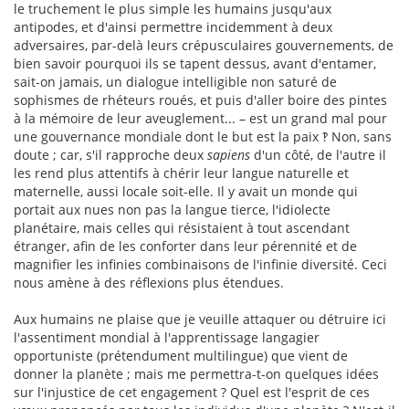
le truchement le plus simple les humains jusqu'aux
antipodes, et d'ainsi permettre incidemment à deux
adversaires, par-delà leurs crépusculaires gouvernements, de
bien savoir pourquoi ils se tapent dessus, avant d'entamer,
sait-on jamais, un dialogue intelligible non saturé de
sophismes de rhéteurs roués, et puis d'aller boire des pintes
à la mémoire de leur aveuglement... – est un grand mal pour
une gouvernance mondiale dont le but est la paix ‽ Non, sans
doute ; car, s'il rapproche deux
sapiens
d'un côté, de l'autre il
les rend plus attentifs à chérir leur langue naturelle et
maternelle, aussi locale soit-elle. Il y avait un monde qui
portait aux nues non pas la langue tierce, l'idiolecte
planétaire, mais celles qui résistaient à tout ascendant
étranger, afin de les conforter dans leur pérennité et de
magnifier les infinies combinaisons de l'infinie diversité. Ceci
nous amène à des réflexions plus étendues.
Aux humains ne plaise que je veuille attaquer ou détruire ici
l'assentiment mondial à l'apprentissage langagier
opportuniste (prétendument multilingue) que vient de
donner la planète ; mais me permettra-t-on quelques idées
sur l'injustice de cet engagement ? Quel est l'esprit de ces