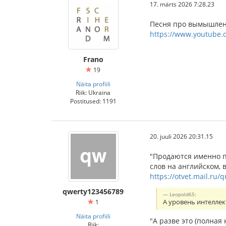
17. märts 2026 7:28.23
Песня про вымышленн
https://www.youtube.
Frano
19
Näita profiili
Riik: Ukraina
Postitused: 1191
20. juuli 2026 20:31.15
"Продаются именно п
слов на английском, 
https://otvet.mail.ru/
qwerty123456789
Leopold65:
1
А уровень интеллек
Näita profiili
"А разве это (полная
Riik: