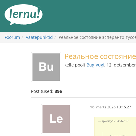
Sisu
juurde
Foorum
Vaatepunktid
Реальное состояние эсперанто-тусо
Реальное состояние
kelle poolt
BugiVugi
, 12. detsembe
Postitused:
396
16. märts 2026 10:15.27
qwerty123456789:
Leopold65: