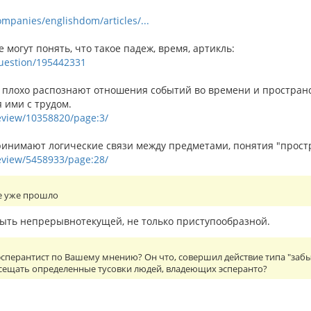
ompanies/englishdom/articles/...
е могут понять, что такое падеж, время, артикль:
/question/195442331
 плохо распознают отношения событий во времени и пространств
 ими с трудом.
review/10358820/page:3/
инимают логические связи между предметами, понятия "простран
review/5458933/page:28/
е уже прошло
ть непрерывнотекущей, не только приступообразной.
сперантист по Вашему мнению? Он что, совершил действие типа "забы
осещать определенные тусовки людей, владеющих эсперанто?