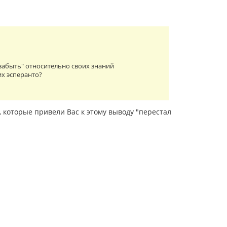
забыть" относительно своих знаний
их эсперанто?
, которые привели Вас к этому выводу "перестал