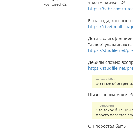
знаете наизусть?"
Postitused: 62
https://habr.com/ru/c
Есть люди, которые н
https://otvet.mail.ru
Дети с олигофренией
"левее" улавливаются
https://studfile.net/p
Дебилы сложно воспр
https://studfile.net/p
Leopold65:
осеннее обострени
Шизофрения может бы
Leopold65:
Что такое бывший э
просто перестал п
Он перестал быть