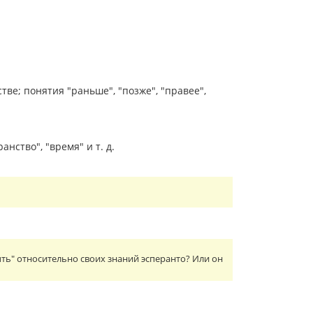
е; понятия "раньше", "позже", "правее",
ство", "время" и т. д.
ть" относительно своих знаний эсперанто? Или он