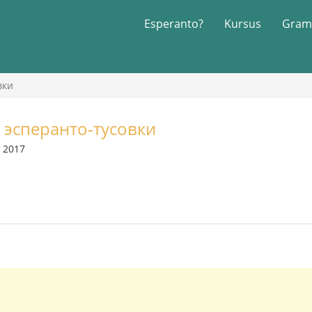
Esperanto?
Kursus
Gram
вки
 эсперанто-тусовки
r 2017