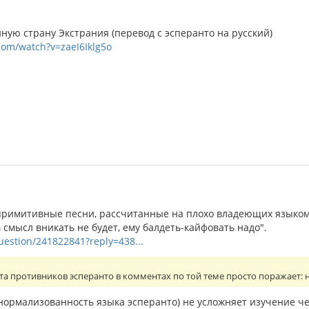
ую страну Экстрания (перевод с эсперанто на русский)
com/watch?v=zaeI6Iklg5o
римитивные песни, рассчитанные на плохо владеющих языком
в смысл вникать не будет, ему балдеть-кайфовать надо".
question/241822841?reply=438...
та противников эсперанто в комментах по той теме просто поражает:
 нормализованность языка эсперанто) не усложняет изучение ч