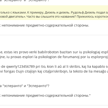
 только с языками. К примеру, Дизель и дизель. Рудольф Дизель подал 
вой двигатель». Часто вы слышите это название? Прижилось короткое
вас непонимание предметно-содержательной стороны.
, estas ies provo verki babilroboton bazitan sur iu psikologiaj espl
ajne, iu provas esplori la psikologion de forumanoj por iu esplorpro
de qwerty123456789 pri tio, kion li aŭ al li skribis, kaj lia kapabl
vi forigas ĉiujn citaĵojn kaj citaĵpriskribojn, la teksto de lia mesaĝo
а "эсперанто" и "Эсперанто"?
вас непонимание предметно-содержательной стороны."