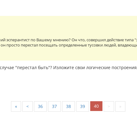
ий эсперантист по Вашему мнению? Он что, совершил действие типа "
 он просто перестал посещать определенные тусовки людей, владеющ
случае "перестал быть"? Изложите свои логические построения
40
«
<
36
37
38
39
>
»