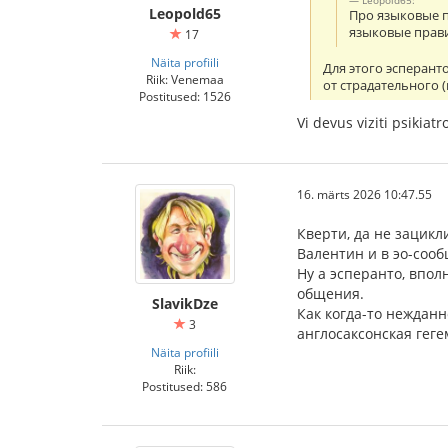
Leopold65
Про языковые пр
языковые прав
17
Näita profiili
Для этого эсперант
Riik: Venemaa
от страдательного (
Postitused: 1526
Vi devus viziti psikiat
16. märts 2026 10:47.55
Кверти, да не зацикл
Валентин и в эо-соо
Ну а эсперанто, впо
общения.
SlavikDze
Как когда-то нежданн
3
англосаксонская гег
Näita profiili
Riik:
Postitused: 586