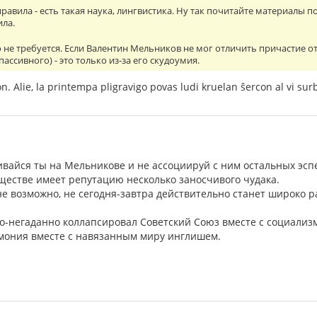
авила - есть такая наука, лингвистика. Ну так почитайте материалы по 
ила.
о не требуется. Если Валентин Мельников не мог отличить причастие о
пассивного) - это только из-за его скудоумия.
ron. Alie, la printempa pligravigo povas ludi kruelan ŝercon al vi su
ивайся ты на Мельникове и не ассоциируй с ним остальных эсп
бществе имеет репутацию несколько заносчивого чудака.
лне возможно, не сегодня-завтра действительно станет широко
о-негаданно коллапсировал Советский Союз вместе с социализм
емония вместе с навязанным миру инглишем.