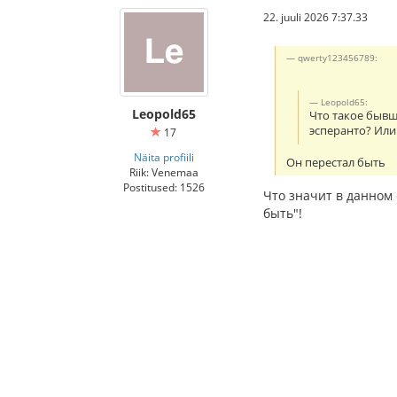
22. juuli 2026 7:37.33
qwerty123456789:
Leopold65:
Leopold65
Что такое бывш
эсперанто? Или
17
Näita profiili
Он перестал быть
Riik: Venemaa
Postitused: 1526
Что значит в данном 
быть"!