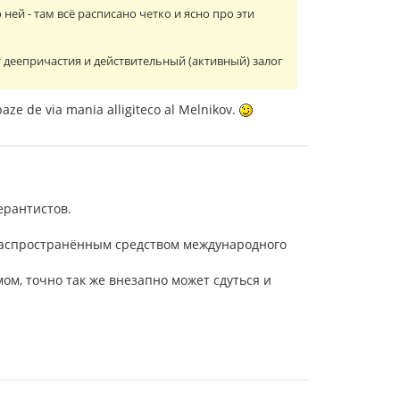
ней - там всё расписано четко и ясно про эти
т деепричастия и действительный (активный) залог
rbaze de via mania alligiteco al Melnikov.
ерантистов.
 распространённым средством международного
ом, точно так же внезапно может сдуться и