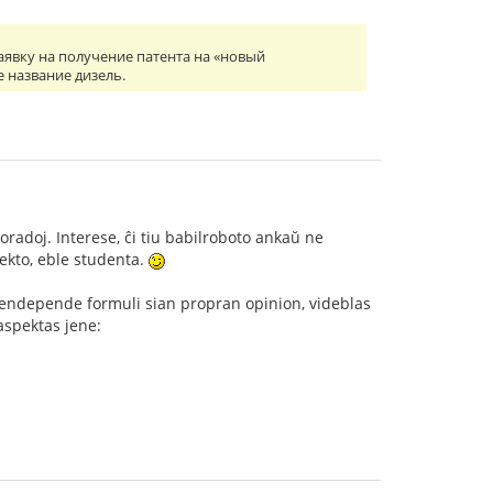
заявку на получение патента на «новый
 название дизель.
oradoj. Interese, ĉi tiu babilroboto ankaŭ ne
jekto, eble studenta.
o sendepende formuli sian propran opinion, videblas
 aspektas jene: