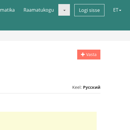
matika
Raamatukogu
ET
Logi sisse
Vasta
Keel:
Русский