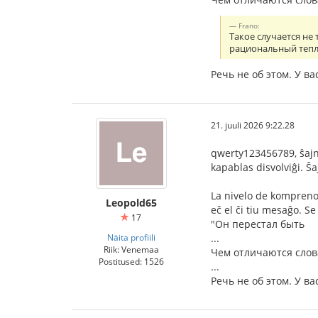
Frano:
Такое случается не
рациональный тепло
Речь не об этом. У 
21. juuli 2026 9:22.28
qwerty123456789, ŝajne
kapablas disvolviĝi. Ŝ
La nivelo de kompreno 
Leopold65
eĉ el ĉi tiu mesaĝo. Se 
17
"Он перестал быть
Näita profiili
...
Riik: Venemaa
Чем отличаются слов
Postitused: 1526
...
Речь не об этом. У 