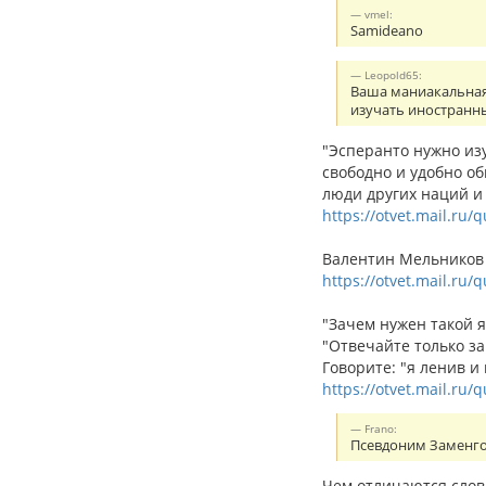
vmel:
Samideano
Leopold65:
Ваша маниакальная 
изучать иностранн
"Эсперанто нужно из
свободно и удобно о
люди других наций и 
https://otvet.mail.ru/
Валентин Мельников с
https://otvet.mail.ru
"Зачем нужен такой я
"Отвечайте только за
Говорите: "я ленив и
https://otvet.mail.ru/
Frano:
Псевдоним Заменгоф
Чем отличаются слов