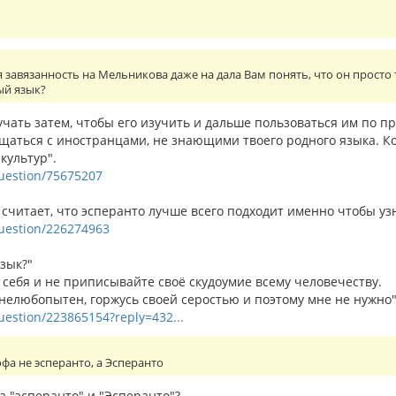
завязанность на Мельникова даже на дала Вам понять, что он просто 
ый язык?
учать затем, чтобы его изучить и дальше пользоваться им по п
бщаться с иностранцами, не знающими твоего родного языка. К
культур".
question/75675207
читает, что эсперанто лучше всего подходит именно чтобы узн
/question/226274963
зык?"
 себя и не приписывайте своё скудоумие всему человечеству.
 нелюбопытен, горжусь своей серостью и поэтому мне не нужно"
question/223865154?reply=432...
а не эсперанто, а Эсперанто
а "эсперанто" и "Эсперанто"?