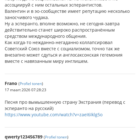
ассоциируй с ним остальных эсперантистов.
Валентин и в эо-сообществе имеет репутацию несколько
заносчивого чудака.
Ну а эсперанто, вполне возможно, не сегодня-завтра
действительно станет широко распространённым
средством международного общения.
Как когда-то нежданно-негаданно коллапсировал
Советский Союз вместе с социализмом, точно так же
внезапно может сдуться и англосаксонская гегемония
вместе с навязанным миру инглишем.
Frano
(
Profiel tonen
)
17 maart 2026 07:28:23
Песня про вымышленную страну Экстрания (перевод с
эсперанто на русский)
https://www.youtube.com/watch?v=zaeI6Iklg5o
qwerty123456789
(
Profiel tonen
)