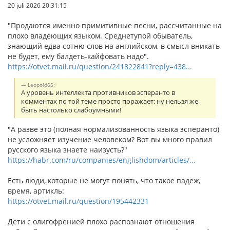
20 juli 2026 20:31:15
"Продаются именно примитивные песни, рассчитанные на
плохо владеющих языком. Среднетупой обыватель,
знающий едва сотню слов на английском, в смысл вникать
не будет, ему балдеть-кайфовать надо".
https://otvet.mail.ru/question/241822841?reply=438...
Leopold65:
А уровень интеллекта противников эсперанто в
комментах по той теме просто поражает: ну нельзя же
быть настолько слабоумными!
"А разве это (полная нормализованность языка эсперанто)
не усложняет изучение человеком? Вот вы много правил
русского языка знаете наизусть?"
https://habr.com/ru/companies/englishdom/articles/...
Есть люди, которые не могут понять, что такое падеж,
время, артикль:
https://otvet.mail.ru/question/195442331
Дети с олигофренией плохо распознают отношения