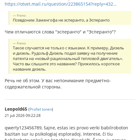
https://otvet.mail.ru/question/223865154?reply=432...
Frano:
Псевдоним Заменгофа не эсперанто, а Эсперанто
Чем отличаются слова "эсперанто" и "Эсперанто"?
Frano:
Такое случается не только с языками. К примеру, Дизель
и дизель. Рудольф Дизель подал заявку на получение
патента на «новый рациональный тепловой двигатель».
Часто вы слышите это название? Прижилось короткое
название дизель.
Речь не об этом. У вас непонимание предметно-
содержательной стороны.
Leopold65
(
Profiel tonen
)
21 juli 2026 09:22:28
qwerty123456789, ŝajne, estas ies provo verki babilroboton
bazitan sur iu psikologiaj esploradoj. Interese, ĉi tiu