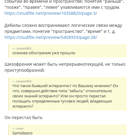
событий во времени и пространстве; понятия "раньше",
"позже", "правее", "левее" улавливаются ими с трудом.
https://studfile.net/preview/10358820/page:3/
Дебилы сложно воспринимают логические связи между
предметами, понятия "пространство", "время" и т. д.
https://studfile.net/preview/5458933/page:28/
Leopold65:
осеннее обострение уже прошло
Шизофрения может быть непрерывнотекущей, не только
приступообразной.
Leopold65:
Что такое бывший эсперантист по Вашему мнению? Он
что, совершил действие типа "забыть" относительно
своих знаний эсперанто? Или он просто перестал
посещать определенные тусовки людей, владеющих
эсперанто?
Он перестал быть
vmel:
Samideano