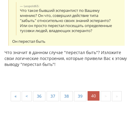
Leopold65:
Что такое бывший эсперантист по Вашему
мнению? Он что, совершил действие типа
"забыть" относительно своих знаний эсперанто?
Или он просто перестал посещать определенные
тусовки людей, владеющих эсперанто?
Он перестал быть
Что значит в данном случае "перестал быть"? Изложите
свои логические построения, которые привели Вас к этому
выводу "перестал быть"!
40
«
<
36
37
38
39
>
»