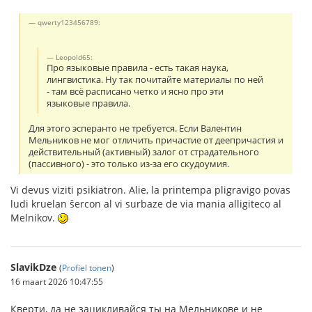
qwerty123456789:
Leopold65:
Про языковые правила - есть такая наука,
лингвистика. Ну так почитайте материалы по ней
- там всё расписано четко и ясно про эти
языковые правила.
Для этого эсперанто не требуется. Если Валентин
Мельников не мог отличить причастие от деепричастия и
действительный (активный) залог от страдательного
(пассивного) - это только из-за его скудоумия.
Vi devus viziti psikiatron. Alie, la printempa pligravigo povas
ludi kruelan ŝercon al vi surbaze de via mania alligiteco al
Melnikov.
SlavikDze
(
Profiel tonen
)
16 maart 2026 10:47:55
Кверти, да не зацикливайся ты на Мельникове и не