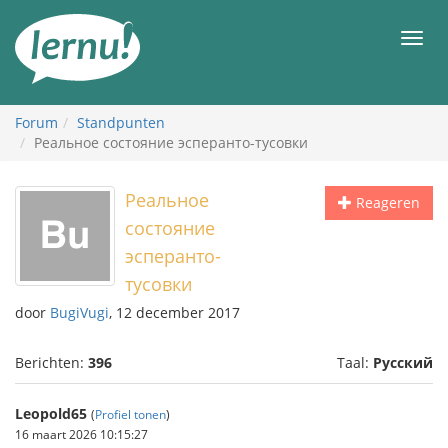
Naar
de
Men
inhoud
Forum
Standpunten
Реальное состояние эсперанто-тусовки
Реальное
Reageren
состояние
эсперанто-
тусовки
door
BugiVugi
, 12 december 2017
Berichten:
396
Taal:
Русский
Leopold65
(
Profiel tonen
)
16 maart 2026 10:15:27