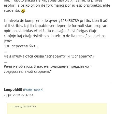
babilroboto ankaŭ ne kapablas disvolviĝi. Ŝajne, iu provas
esplori la psikologion de forumanoj por iu esplorprojekto, eble
studenta.
La nivelo de kompreno de qwerty123456789 pri tio, kion li aŭ
al li skribis, kaj lia kapablo sendepende formuli sian propran
opinion, videblas eĉ el ĉi tiu mesaĝo. Se vi forigas ĉiujn
citaĵojn kaj citaĵpriskribojn, la teksto de lia mesaĝo aspektas
jene:
"Он перестал быть
...
Чем отличаются слова "эсперанто" и "Эсперанто"?
...
Речь не об этом. У вас непонимание предметно-
содержательной стороны."
Leopold65
(
Profiel tonen
)
22 juli 2026 07:37:33
qwerty123456789: