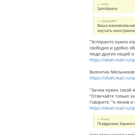
vmel:
Samideano
Leopold65:
Ваша маниакальная 
изучать иностранн
"Эсперанто нужно из
свободно и удобно о
люди других наций и 
https://otvet.mail.ru/
Валентин Мельников с
https://otvet.mail.ru
"Зачем нужен такой я
"Отвечайте только за
Говорите: "я ленив и
https://otvet.mail.ru/
Frano:
Псевдоним Заменгоф
Чем отличаются слов