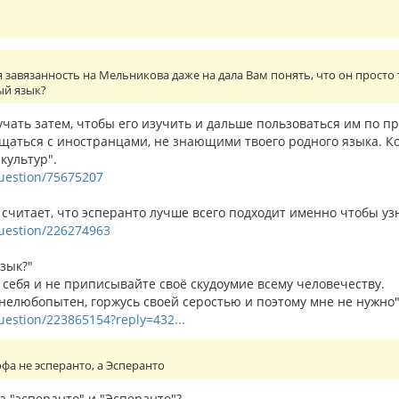
завязанность на Мельникова даже на дала Вам понять, что он просто 
ый язык?
учать затем, чтобы его изучить и дальше пользоваться им по п
бщаться с иностранцами, не знающими твоего родного языка. К
культур".
question/75675207
читает, что эсперанто лучше всего подходит именно чтобы узн
/question/226274963
зык?"
 себя и не приписывайте своё скудоумие всему человечеству.
 нелюбопытен, горжусь своей серостью и поэтому мне не нужно"
question/223865154?reply=432...
а не эсперанто, а Эсперанто
а "эсперанто" и "Эсперанто"?