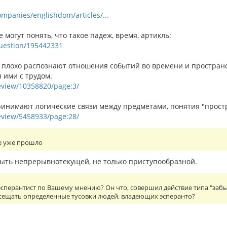
ompanies/englishdom/articles/...
е могут понять, что такое падеж, время, артикль:
/question/195442331
 плохо распознают отношения событий во времени и пространств
 ими с трудом.
review/10358820/page:3/
инимают логические связи между предметами, понятия "простран
review/5458933/page:28/
е уже прошло
ть непрерывнотекущей, не только приступообразной.
сперантист по Вашему мнению? Он что, совершил действие типа "забы
осещать определенные тусовки людей, владеющих эсперанто?