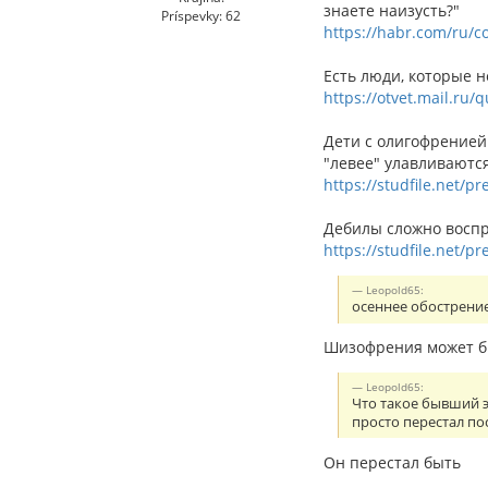
знаете наизусть?"
Príspevky: 62
https://habr.com/ru/c
Есть люди, которые н
https://otvet.mail.ru
Дети с олигофренией
"левее" улавливаются
https://studfile.net/p
Дебилы сложно воспр
https://studfile.net/p
Leopold65:
осеннее обострени
Шизофрения может бы
Leopold65:
Что такое бывший э
просто перестал п
Он перестал быть