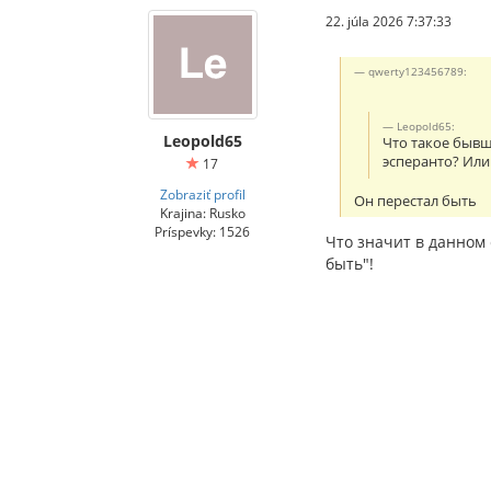
22. júla 2026 7:37:33
qwerty123456789:
Leopold65:
Leopold65
Что такое бывш
эсперанто? Или
17
Zobraziť profil
Он перестал быть
Krajina: Rusko
Príspevky: 1526
Что значит в данном 
быть"!