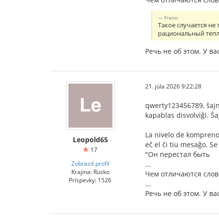
Frano:
Такое случается не
рациональный тепло
Речь не об этом. У 
21. júla 2026 9:22:28
qwerty123456789, ŝajne
kapablas disvolviĝi. Ŝ
La nivelo de kompreno 
Leopold65
eĉ el ĉi tiu mesaĝo. Se 
17
"Он перестал быть
Zobraziť profil
...
Krajina: Rusko
Чем отличаются слов
Príspevky: 1526
...
Речь не об этом. У 