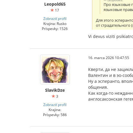
Leopold65
Про языковые пр
языковые прав
17
Zobraziť profil
Для этого эсперант
Krajina: Rusko
от страдательного (
Príspevky: 1526
Vi devus viziti psikiat
16. marca 2026 10:47:55
Кверти, да не зацикл
Валентин и в эо-соо
Ну а эсперанто, впо
общения.
SlavikDze
Как когда-то нежданн
3
англосаксонская гег
Zobraziť profil
Krajina:
Príspevky: 586