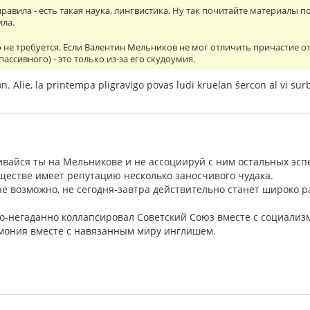
авила - есть такая наука, лингвистика. Ну так почитайте материалы по 
ила.
о не требуется. Если Валентин Мельников не мог отличить причастие о
пассивного) - это только из-за его скудоумия.
ron. Alie, la printempa pligravigo povas ludi kruelan ŝercon al vi su
ивайся ты на Мельникове и не ассоциируй с ним остальных эсп
бществе имеет репутацию несколько заносчивого чудака.
лне возможно, не сегодня-завтра действительно станет широко
о-негаданно коллапсировал Советский Союз вместе с социализм
емония вместе с навязанным миру инглишем.