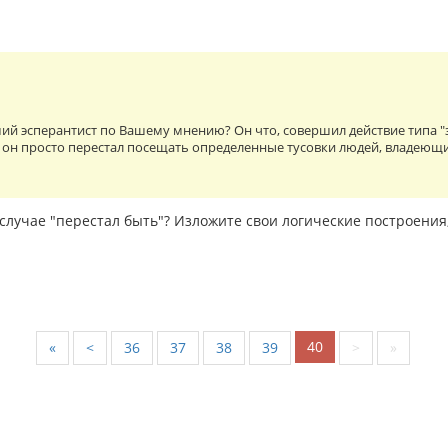
ий эсперантист по Вашему мнению? Он что, совершил действие типа "
 он просто перестал посещать определенные тусовки людей, владеющ
случае "перестал быть"? Изложите свои логические построения
40
«
<
36
37
38
39
>
»