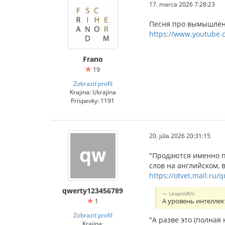
17. marca 2026 7:28:23
Песня про вымышленн
https://www.youtube.
Frano
19
Zobraziť profil
Krajina: Ukrajina
Príspevky: 1191
20. júla 2026 20:31:15
"Продаются именно п
слов на английском, 
https://otvet.mail.ru/
qwerty123456789
Leopold65:
1
А уровень интеллек
Zobraziť profil
"А разве это (полная
Krajina: