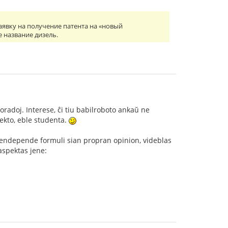
заявку на получение патента на «новый
 название дизель.
oradoj. Interese, ĉi tiu babilroboto ankaŭ ne
jekto, eble studenta.
o sendepende formuli sian propran opinion, videblas
 aspektas jene: