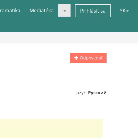
ramatika
Mediatéka
SK
Prihlásiť sa
Odpovedať
Jazyk:
Русский