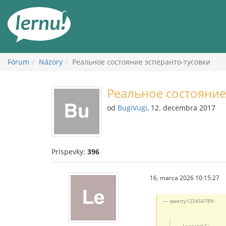
Späť
na
obsah
Fórum
Názory
Реальное состояние эсперанто-тусовки
Реальное состояние
od
BugiVugi
, 12. decembra 2017
Príspevky:
396
16. marca 2026 10:15:27
qwerty123456789:
Leopold65: