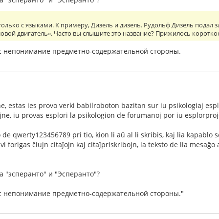
 только с языками. К примеру, Дизель и дизель. Рудольф Дизель подал 
вой двигатель». Часто вы слышите это название? Прижилось короткое
вас непонимание предметно-содержательной стороны.
, estas ies provo verki babilroboton bazitan sur iu psikologiaj espl
ajne, iu provas esplori la psikologion de forumanoj por iu esplorpro
de qwerty123456789 pri tio, kion li aŭ al li skribis, kaj lia kapabl
vi forigas ĉiujn citaĵojn kaj citaĵpriskribojn, la teksto de lia mesaĝo
а "эсперанто" и "Эсперанто"?
вас непонимание предметно-содержательной стороны."