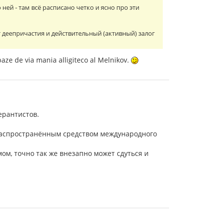
ней - там всё расписано четко и ясно про эти
т деепричастия и действительный (активный) залог
rbaze de via mania alligiteco al Melnikov.
ерантистов.
 распространённым средством международного
ом, точно так же внезапно может сдуться и