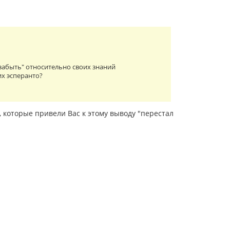
забыть" относительно своих знаний
их эсперанто?
, которые привели Вас к этому выводу "перестал