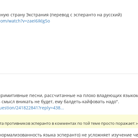
ую страну Экстрания (перевод с эсперанто на русский)
com/watch?v=zaeI6Iklg5o
римитивные песни, рассчитанные на плохо владеющих языком
в смысл вникать не будет, ему балдеть-кайфовать надо".
question/241822841?reply=438...
та противников эсперанто в комментах по той теме просто поражает:
 нормализованность языка эсперанто) не усложняет изучение ч