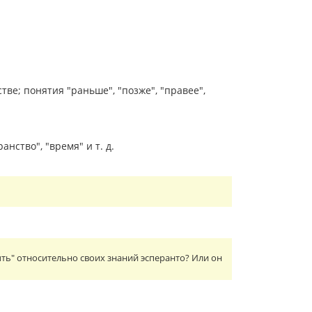
е; понятия "раньше", "позже", "правее",
ство", "время" и т. д.
ть" относительно своих знаний эсперанто? Или он