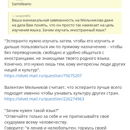
Samideano
Leopold65:
Ваша маниакальная завязанность на Мельникова даже
на дала Вам понять, что он просто так намекает на цель
изучения языка. Зачем изучать иностранный язык?
"Эсперанто нужно изучать затем, чтобы его изучить и
дальше пользоваться им по прямому назначению - чтобы
без переводчиков, свободно и удобно общаться с
иностранцами, не знающими твоего родного языка.
Конечно, это нужно лишь тем, кому интересны люди других
наций и культур".
https://otvet.mail.ru/question/75675207
Валентин Мельников считает, что эсперанто лучше всего
подходит именно чтобы узнавать культуру других стран.
https://otvet.mail.ru/question/226274963
"Зачем нужен такой язык?"
"Отвечайте только за себя и не приписывайте своё
скудоумие всему человечеству.
Говорите: "я ленив и нелюбопытен, горжусь своей