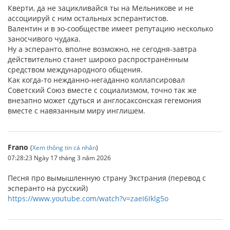
Кверти, да не зацикливайся ты на Мельникове и не
ассоциируй с ним остальных эсперантистов.
Валентин и в эо-сообществе имеет репутацию несколько
заносчивого чудака.
Ну а эсперанто, вполне возможно, не сегодня-завтра
действительно станет широко распространённым
средством международного общения.
Как когда-то нежданно-негаданно коллапсировал
Советский Союз вместе с социализмом, точно так же
внезапно может сдуться и англосаксонская гегемония
вместе с навязанным миру инглишем.
Frano
(
Xem thông tin cá nhân
)
07:28:23 Ngày 17 tháng 3 năm 2026
Песня про вымышленную страну Экстрания (перевод с
эсперанто на русский)
https://www.youtube.com/watch?v=zaeI6Iklg5o