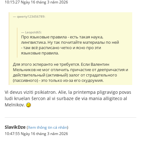
10:15:27 Ngày 16 tháng 3 năm 2026
qwerty123456789:
Leopold65:
Про языковые правила - есть такая наука,
лингвистика. Ну так почитайте материалы по ней
- там всё расписано четко и ясно про эти
языковые правила.
Для этого эсперанто не требуется. Если Валентин
Мельников не мог отличить причастие от деепричастия и
действительный (активный) залог от страдательного
(пассивного) - это только из-за его скудоумия.
Vi devus viziti psikiatron. Alie, la printempa pligravigo povas
ludi kruelan ŝercon al vi surbaze de via mania alligiteco al
Melnikov.
SlavikDze
(
Xem thông tin cá nhân
)
10:47:55 Ngày 16 tháng 3 năm 2026