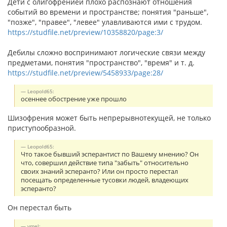
Дети с олигофренией плохо распознают отношения
событий во времени и пространстве; понятия "раньше",
"позже", "правее", "левее" улавливаются ими с трудом.
https://studfile.net/preview/10358820/page:3/
Дебилы сложно воспринимают логические связи между
предметами, понятия "пространство", "время" и т. д.
https://studfile.net/preview/5458933/page:28/
Leopold65:
осеннее обострение уже прошло
Шизофрения может быть непрерывнотекущей, не только
приступообразной.
Leopold65:
Что такое бывший эсперантист по Вашему мнению? Он
что, совершил действие типа "забыть" относительно
своих знаний эсперанто? Или он просто перестал
посещать определенные тусовки людей, владеющих
эсперанто?
Он перестал быть
vmel: