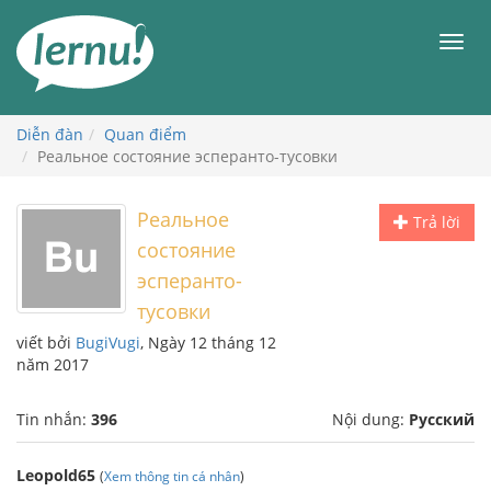
Đi
đến
Men
phần
nội
dung
Diễn đàn
Quan điểm
Реальное состояние эсперанто-тусовки
Реальное
Trả lời
состояние
эсперанто-
тусовки
viết bởi
BugiVugi
, Ngày 12 tháng 12
năm 2017
Tin nhắn:
396
Nội dung:
Русский
Leopold65
(
Xem thông tin cá nhân
)