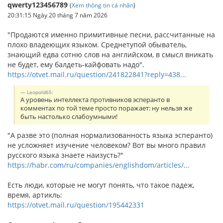
qwerty123456789
(
Xem thông tin cá nhân
)
20:31:15 Ngày 20 tháng 7 năm 2026
"Продаются именно примитивные песни, рассчитанные на
плохо владеющих языком. Среднетупой обыватель,
знающий едва сотню слов на английском, в смысл вникать
не будет, ему балдеть-кайфовать надо".
https://otvet.mail.ru/question/241822841?reply=438...
Leopold65:
А уровень интеллекта противников эсперанто в
комментах по той теме просто поражает: ну нельзя же
быть настолько слабоумными!
"А разве это (полная нормализованность языка эсперанто)
не усложняет изучение человеком? Вот вы много правил
русского языка знаете наизусть?"
https://habr.com/ru/companies/englishdom/articles/...
Есть люди, которые не могут понять, что такое падеж,
время, артикль:
https://otvet.mail.ru/question/195442331