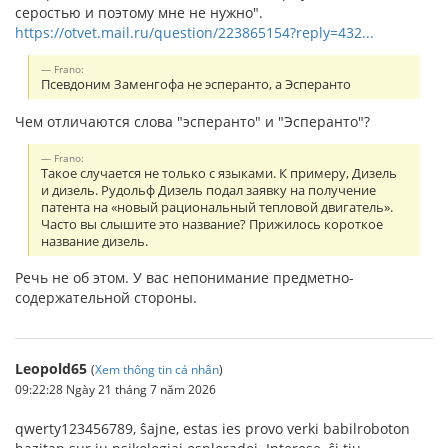
серостью и поэтому мне не нужно".
https://otvet.mail.ru/question/223865154?reply=432...
Frano:
Псевдоним Заменгофа не эсперанто, а Эсперанто
Чем отличаются слова "эсперанто" и "Эсперанто"?
Frano:
Такое случается не только с языками. К примеру, Дизель
и дизель. Рудольф Дизель подал заявку на получение
патента на «новый рациональный тепловой двигатель».
Часто вы слышите это название? Прижилось короткое
название дизель.
Речь не об этом. У вас непонимание предметно-
содержательной стороны.
Leopold65
(
Xem thông tin cá nhân
)
09:22:28 Ngày 21 tháng 7 năm 2026
qwerty123456789, ŝajne, estas ies provo verki babilroboton