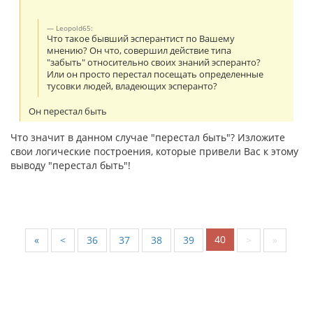
Leopold65:
Что такое бывший эсперантист по Вашему
мнению? Он что, совершил действие типа
"забыть" относительно своих знаний эсперанто?
Или он просто перестал посещать определенные
тусовки людей, владеющих эсперанто?
Он перестал быть
Что значит в данном случае "перестал быть"? Изложите
свои логические построения, которые привели Вас к этому
выводу "перестал быть"!
40
«
<
36
37
38
39
>
»