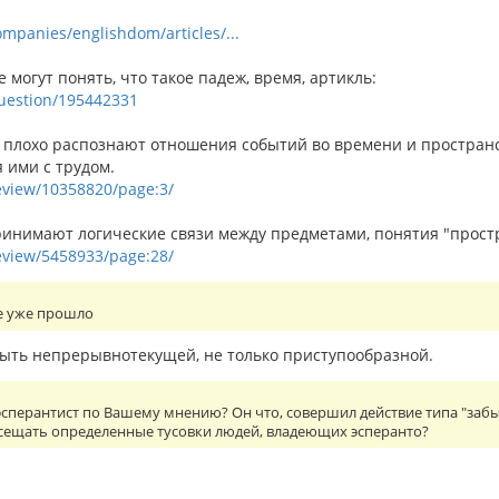
ompanies/englishdom/articles/...
е могут понять, что такое падеж, время, артикль:
/question/195442331
 плохо распознают отношения событий во времени и пространств
 ими с трудом.
review/10358820/page:3/
инимают логические связи между предметами, понятия "простран
review/5458933/page:28/
е уже прошло
ть непрерывнотекущей, не только приступообразной.
сперантист по Вашему мнению? Он что, совершил действие типа "забы
осещать определенные тусовки людей, владеющих эсперанто?