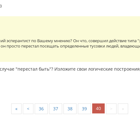
33
ий эсперантист по Вашему мнению? Он что, совершил действие типа "
 он просто перестал посещать определенные тусовки людей, владеющ
случае "перестал быть"? Изложите свои логические построения
40
«
<
36
37
38
39
>
»