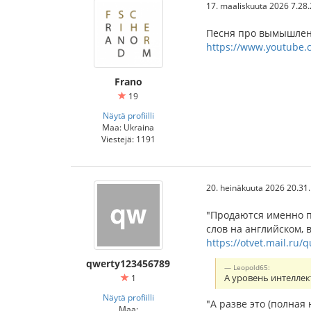
17. maaliskuuta 2026 7.28
Песня про вымышленн
https://www.youtube.
Frano
19
Näytä profiilli
Maa: Ukraina
Viestejä: 1191
20. heinäkuuta 2026 20.31
"Продаются именно п
слов на английском, 
https://otvet.mail.ru/
qwerty123456789
Leopold65:
1
А уровень интеллек
Näytä profiilli
"А разве это (полная
Maa: