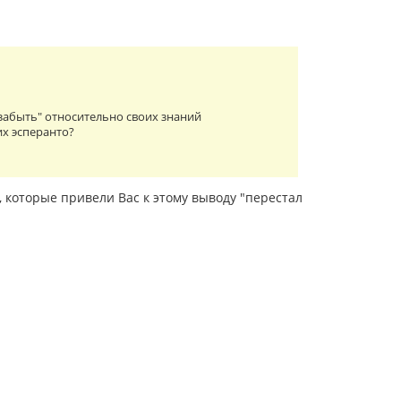
забыть" относительно своих знаний
их эсперанто?
, которые привели Вас к этому выводу "перестал