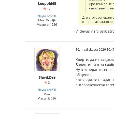
Leopold65
Про языковые пр
языковые прав
17
Näytä profiilli
Для этого эсперант
Maa: Venäjä
от страдательного (
Viestejä: 1526
Vi devus viziti psikiat
16. maaliskuuta 2026 10.4
Кверти, да не зацикл
Валентин и в эо-соо
Ну а эсперанто, впо
общения.
SlavikDze
Как когда-то нежданн
3
англосаксонская гег
Näytä profiilli
Maa:
Viestejä: 586