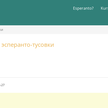
Esperanto?
Kur
ки
 эсперанто-тусовки
5.27