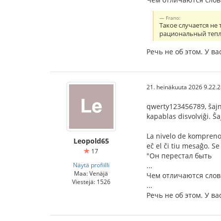
Frano:
Такое случается не
рациональный тепло
Речь не об этом. У 
21. heinäkuuta 2026 9.22.
qwerty123456789, ŝajne
kapablas disvolviĝi. Ŝ
La nivelo de kompreno 
Leopold65
eĉ el ĉi tiu mesaĝo. Se 
17
"Он перестал быть
Näytä profiilli
...
Maa: Venäjä
Чем отличаются слов
Viestejä: 1526
...
Речь не об этом. У 