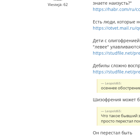
знаете наизусть?"
Viestejä: 62
https://habr.com/ru/c
Есть люди, которые н
https://otvet.mail.ru
Дети с олигофренией
"левее" улавливаются
https://studfile.net/p
Дебилы сложно воспр
https://studfile.net/p
Leopold65:
осеннее обострени
Шизофрения может бы
Leopold65:
Что такое бывший э
просто перестал п
Он перестал быть