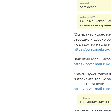
vmel:
Samideano
Leopold65:
Ваша маниакальная 
изучать иностранн
"Эсперанто нужно из
свободно и удобно о
люди других наций и 
https://otvet.mail.ru/
Валентин Мельников с
https://otvet.mail.ru
"Зачем нужен такой я
"Отвечайте только за
Говорите: "я ленив и
https://otvet.mail.ru/
Frano:
Псевдоним Заменгоф
Чем отличаются слов