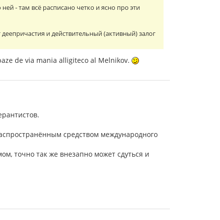
ней - там всё расписано четко и ясно про эти
т деепричастия и действительный (активный) залог
rbaze de via mania alligiteco al Melnikov.
ерантистов.
 распространённым средством международного
ом, точно так же внезапно может сдуться и