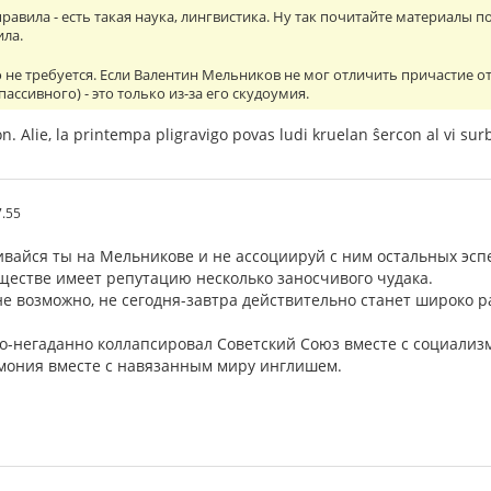
авила - есть такая наука, лингвистика. Ну так почитайте материалы по 
ила.
о не требуется. Если Валентин Мельников не мог отличить причастие о
пассивного) - это только из-за его скудоумия.
ron. Alie, la printempa pligravigo povas ludi kruelan ŝercon al vi su
7.55
ивайся ты на Мельникове и не ассоциируй с ним остальных эсп
бществе имеет репутацию несколько заносчивого чудака.
лне возможно, не сегодня-завтра действительно станет широко
о-негаданно коллапсировал Советский Союз вместе с социализм
емония вместе с навязанным миру инглишем.