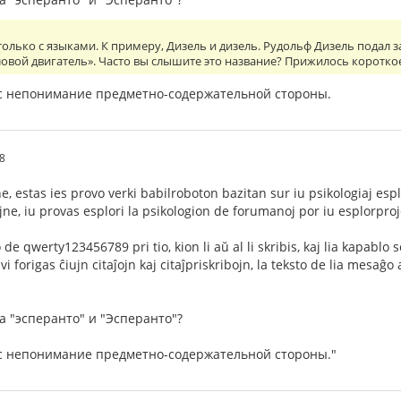
 только с языками. К примеру, Дизель и дизель. Рудольф Дизель подал 
вой двигатель». Часто вы слышите это название? Прижилось короткое
вас непонимание предметно-содержательной стороны.
28
, estas ies provo verki babilroboton bazitan sur iu psikologiaj espl
ajne, iu provas esplori la psikologion de forumanoj por iu esplorpro
de qwerty123456789 pri tio, kion li aŭ al li skribis, kaj lia kapabl
vi forigas ĉiujn citaĵojn kaj citaĵpriskribojn, la teksto de lia mesaĝo
а "эсперанто" и "Эсперанто"?
вас непонимание предметно-содержательной стороны."