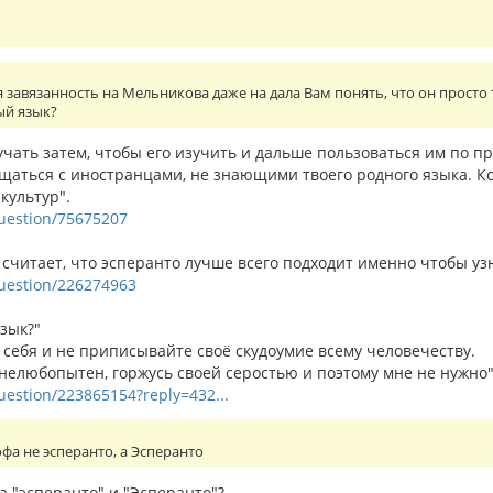
завязанность на Мельникова даже на дала Вам понять, что он просто 
ый язык?
учать затем, чтобы его изучить и дальше пользоваться им по п
бщаться с иностранцами, не знающими твоего родного языка. К
культур".
question/75675207
читает, что эсперанто лучше всего подходит именно чтобы узн
/question/226274963
зык?"
 себя и не приписывайте своё скудоумие всему человечеству.
 нелюбопытен, горжусь своей серостью и поэтому мне не нужно"
question/223865154?reply=432...
а не эсперанто, а Эсперанто
а "эсперанто" и "Эсперанто"?