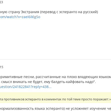
.23
ую страну Экстрания (перевод с эсперанто на русский)
com/watch?v=zaeI6Iklg5o
.15
римитивные песни, рассчитанные на плохо владеющих языком
в смысл вникать не будет, ему балдеть-кайфовать надо".
question/241822841?reply=438...
та противников эсперанто в комментах по той теме просто поражает:
 нормализованность языка эсперанто) не усложняет изучение ч