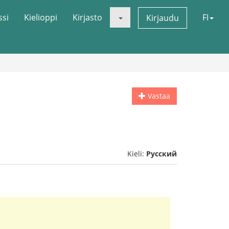
ssi
Kielioppi
Kirjasto
FI
Kirjaudu
Vastaa
Kieli:
Русский