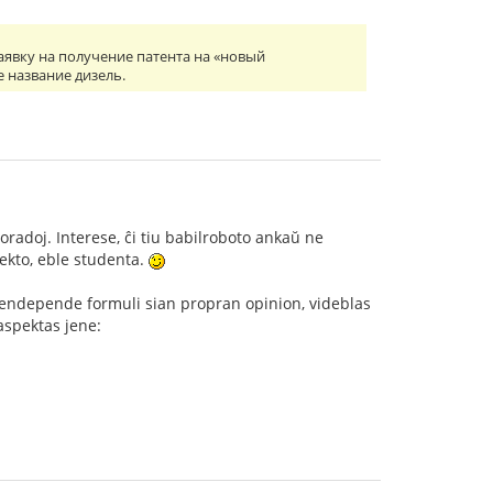
заявку на получение патента на «новый
 название дизель.
oradoj. Interese, ĉi tiu babilroboto ankaŭ ne
jekto, eble studenta.
o sendepende formuli sian propran opinion, videblas
 aspektas jene: