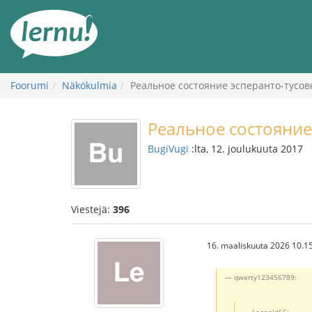
Tästä
sisältöön
Foorumi
Näkökulmia
Реальное состояние эсперанто-тусов
Реальное состояние
BugiVugi
:lta, 12. joulukuuta 2017
Viestejä:
396
16. maaliskuuta 2026 10.1
qwerty123456789:
Leopold65: