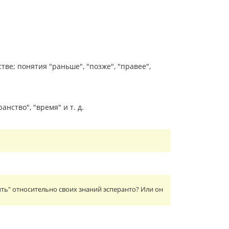
е; понятия "раньше", "позже", "правее",
ство", "время" и т. д.
ть" относительно своих знаний эсперанто? Или он