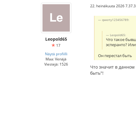
22. heinäkuuta 2026 7.37.
qwerty123456789:
Leopold65:
Leopold65
Что такое бывш
эсперанто? Или
17
Näytä profiilli
Он перестал быть
Maa: Venäjä
Viestejä: 1526
Что значит в данном 
быть"!