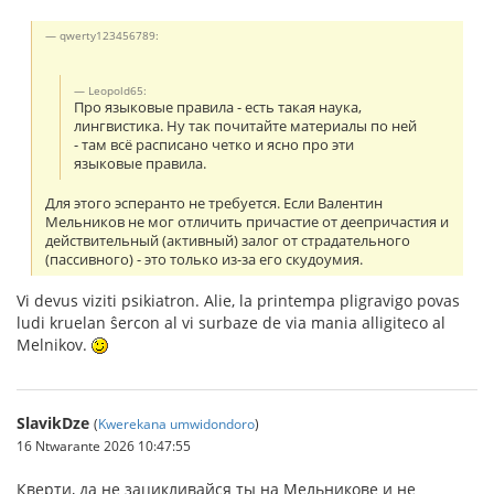
qwerty123456789:
Leopold65:
Про языковые правила - есть такая наука,
лингвистика. Ну так почитайте материалы по ней
- там всё расписано четко и ясно про эти
языковые правила.
Для этого эсперанто не требуется. Если Валентин
Мельников не мог отличить причастие от деепричастия и
действительный (активный) залог от страдательного
(пассивного) - это только из-за его скудоумия.
Vi devus viziti psikiatron. Alie, la printempa pligravigo povas
ludi kruelan ŝercon al vi surbaze de via mania alligiteco al
Melnikov.
SlavikDze
(
Kwerekana umwidondoro
)
16 Ntwarante 2026 10:47:55
Кверти, да не зацикливайся ты на Мельникове и не