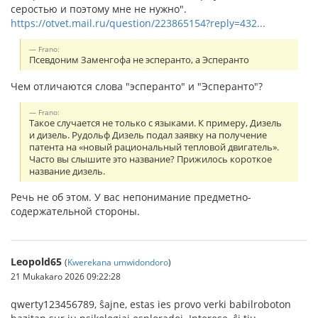
серостью и поэтому мне не нужно".
https://otvet.mail.ru/question/223865154?reply=432...
Frano:
Псевдоним Заменгофа не эсперанто, а Эсперанто
Чем отличаются слова "эсперанто" и "Эсперанто"?
Frano:
Такое случается не только с языками. К примеру, Дизель
и дизель. Рудольф Дизель подал заявку на получение
патента на «новый рациональный тепловой двигатель».
Часто вы слышите это название? Прижилось короткое
название дизель.
Речь не об этом. У вас непонимание предметно-
содержательной стороны.
Leopold65
(
Kwerekana umwidondoro
)
21 Mukakaro 2026 09:22:28
qwerty123456789, ŝajne, estas ies provo verki babilroboton