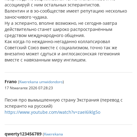
ассоциируй с ним остальных эсперантистов.
Валентин и в эо-сообществе имеет репутацию несколько
заносчивого чудака.
Ну а эсперанто, вполне возможно, не сегодня-завтра
действительно станет широко распространённым
средством международного общения.
Как когда-то нежданно-негаданно коллапсировал
Советский Союз вместе с социализмом, точно так же
внезапно может сдуться и англосаксонская гегемония
вместе с навязанным миру инглишем.
Frano
(
Kwerekana umwidondoro
)
17 Ntwarante 2026 07:28:23
Песня про вымышленную страну Экстрания (перевод с
эсперанто на русский)
https://www.youtube.com/watch?v=zaeI6Iklg5o
qwerty123456789
(
Kwerekana