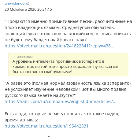
umwidondoro
)
20 Mukakaro 2026 20:31:15
"Продаются именно примитивные песни, рассчитанные на
плохо владеющих языком. Среднетупой обыватель,
знающий едва сотню слов на английском, в смысл вникать
не будет, ему балдеть-кайфовать надо".
https://otvet.mail.ru/question/241822841?reply=438...
Leopold65:
А уровень интеллекта противников эсперанто в
комментах по той теме просто поражает: ну нельзя же
быть настолько слабоумными!
"А разве это (полная нормализованность языка эсперанто)
не усложняет изучение человеком? Вот вы много правил
русского языка знаете наизусть?"
https://habr.com/ru/companies/englishdom/articles/...
Есть люди, которые не могут понять, что такое падеж,
время, артикль:
https://otvet.mail.ru/question/195442331