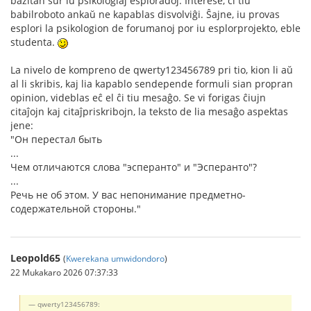
bazitan sur iu psikologiaj esploradoj. Interese, ĉi tiu
babilroboto ankaŭ ne kapablas disvolviĝi. Ŝajne, iu provas
esplori la psikologion de forumanoj por iu esplorprojekto, eble
studenta.
La nivelo de kompreno de qwerty123456789 pri tio, kion li aŭ
al li skribis, kaj lia kapablo sendepende formuli sian propran
opinion, videblas eĉ el ĉi tiu mesaĝo. Se vi forigas ĉiujn
citaĵojn kaj citaĵpriskribojn, la teksto de lia mesaĝo aspektas
jene:
"Он перестал быть
...
Чем отличаются слова "эсперанто" и "Эсперанто"?
...
Речь не об этом. У вас непонимание предметно-
содержательной стороны."
Leopold65
(
Kwerekana umwidondoro
)
22 Mukakaro 2026 07:37:33
qwerty123456789: