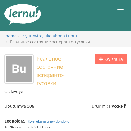
Ku
rupapuro
Urut
rw'ibirimwo
Inama
Ivyiumviro, uko abona ikintu
Реальное состояние эсперанто-тусовки
Реальное
Kwishura
состояние
эсперанто-
тусовки
ca, kivuye
Ubutumwa
396
ururimi:
Русский
Leopold65
(
Kwerekana umwidondoro
)
16 Ntwarante 2026 10:15:27