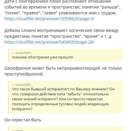
Дети с олигофренией плохо распознают отношения
событий во времени и пространстве; понятия "раньше",
"позже", "правее", "левее" улавливаются ими с трудом.
https://studfile.net/preview/10358820/page:3/
Дебилы сложно воспринимают логические связи между
предметами, понятия "пространство", "время" и т. д.
https://studfile.net/preview/5458933/page:28/
Leopold65:
осеннее обострение уже прошло
Шизофрения может быть непрерывнотекущей, не только
приступообразной.
Leopold65:
Что такое бывший эсперантист по Вашему мнению? Он
что, совершил действие типа "забыть" относительно
своих знаний эсперанто? Или он просто перестал
посещать определенные тусовки людей, владеющих
эсперанто?
Он перестал быть
vmel: