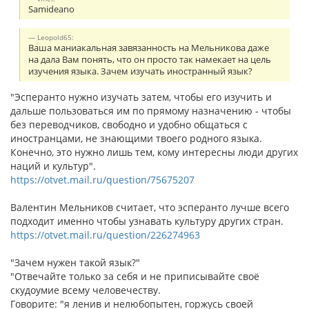
Samideano
Leopold65:
Ваша маниакальная завязанность на Мельникова даже
на дала Вам понять, что он просто так намекает на цель
изучения языка. Зачем изучать иностранный язык?
"Эсперанто нужно изучать затем, чтобы его изучить и
дальше пользоваться им по прямому назначению - чтобы
без переводчиков, свободно и удобно общаться с
иностранцами, не знающими твоего родного языка.
Конечно, это нужно лишь тем, кому интересны люди других
наций и культур".
https://otvet.mail.ru/question/75675207
Валентин Мельников считает, что эсперанто лучше всего
подходит именно чтобы узнавать культуру других стран.
https://otvet.mail.ru/question/226274963
"Зачем нужен такой язык?"
"Отвечайте только за себя и не приписывайте своё
скудоумие всему человечеству.
Говорите: "я ленив и нелюбопытен, горжусь своей