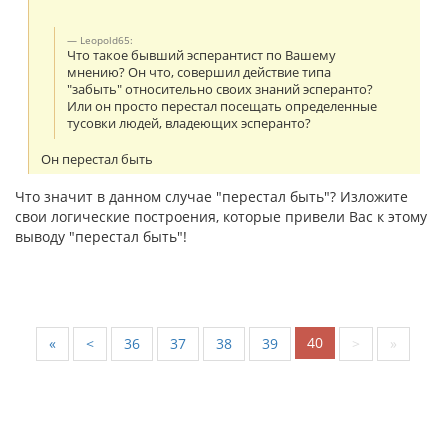
Leopold65:
Что такое бывший эсперантист по Вашему
мнению? Он что, совершил действие типа
"забыть" относительно своих знаний эсперанто?
Или он просто перестал посещать определенные
тусовки людей, владеющих эсперанто?
Он перестал быть
Что значит в данном случае "перестал быть"? Изложите
свои логические построения, которые привели Вас к этому
выводу "перестал быть"!
40
«
<
36
37
38
39
>
»