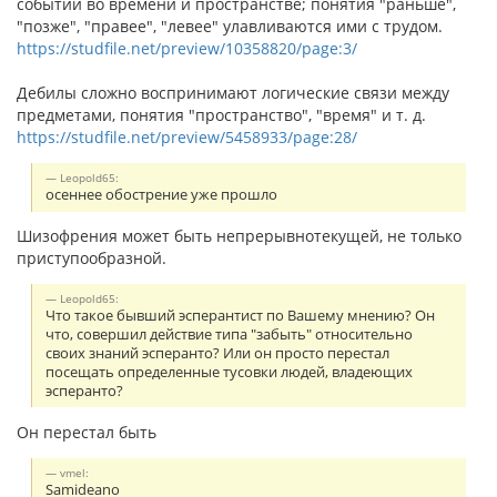
событий во времени и пространстве; понятия "раньше",
"позже", "правее", "левее" улавливаются ими с трудом.
https://studfile.net/preview/10358820/page:3/
Дебилы сложно воспринимают логические связи между
предметами, понятия "пространство", "время" и т. д.
https://studfile.net/preview/5458933/page:28/
Leopold65:
осеннее обострение уже прошло
Шизофрения может быть непрерывнотекущей, не только
приступообразной.
Leopold65:
Что такое бывший эсперантист по Вашему мнению? Он
что, совершил действие типа "забыть" относительно
своих знаний эсперанто? Или он просто перестал
посещать определенные тусовки людей, владеющих
эсперанто?
Он перестал быть
vmel:
Samideano