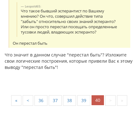
Leopold65:
Что такое бывший эсперантист по Вашему
мнению? Он что, совершил действие типа
"забыть" относительно своих знаний эсперанто?
Или он просто перестал посещать определенные
тусовки людей, владеющих эсперанто?
Он перестал быть
Что значит в данном случае "перестал быть"? Изложите
свои логические построения, которые привели Вас к этому
выводу "перестал быть"!
40
«
<
36
37
38
39
>
»