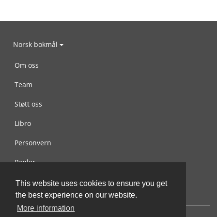
Norsk bokmål
Om oss
Team
Støtt oss
Libro
Personvern
Regler
Kontakt oss
This website uses cookies to ensure you get
the best experience on our website.
More information