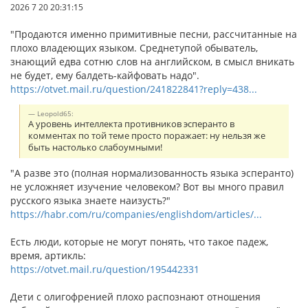
2026 7 20 20:31:15
"Продаются именно примитивные песни, рассчитанные на
плохо владеющих языком. Среднетупой обыватель,
знающий едва сотню слов на английском, в смысл вникать
не будет, ему балдеть-кайфовать надо".
https://otvet.mail.ru/question/241822841?reply=438...
Leopold65:
А уровень интеллекта противников эсперанто в
комментах по той теме просто поражает: ну нельзя же
быть настолько слабоумными!
"А разве это (полная нормализованность языка эсперанто)
не усложняет изучение человеком? Вот вы много правил
русского языка знаете наизусть?"
https://habr.com/ru/companies/englishdom/articles/...
Есть люди, которые не могут понять, что такое падеж,
время, артикль:
https://otvet.mail.ru/question/195442331
Дети с олигофренией плохо распознают отношения