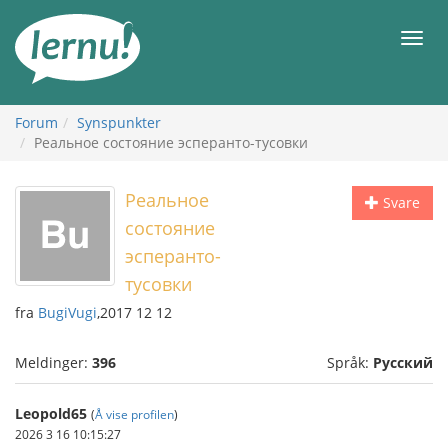
Til
innholdet
Meny
Forum
Synspunkter
Реальное состояние эсперанто-тусовки
Реальное
Svare
состояние
эсперанто-
тусовки
fra
BugiVugi
,2017 12 12
Meldinger:
396
Språk:
Русский
Leopold65
(
Å vise profilen
)
2026 3 16 10:15:27