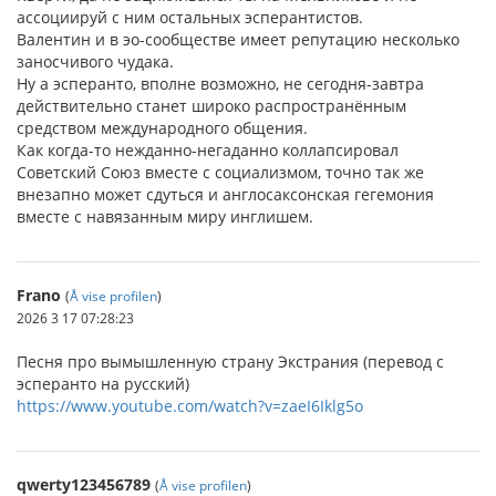
ассоциируй с ним остальных эсперантистов.
Валентин и в эо-сообществе имеет репутацию несколько
заносчивого чудака.
Ну а эсперанто, вполне возможно, не сегодня-завтра
действительно станет широко распространённым
средством международного общения.
Как когда-то нежданно-негаданно коллапсировал
Советский Союз вместе с социализмом, точно так же
внезапно может сдуться и англосаксонская гегемония
вместе с навязанным миру инглишем.
Frano
(
Å vise profilen
)
2026 3 17 07:28:23
Песня про вымышленную страну Экстрания (перевод с
эсперанто на русский)
https://www.youtube.com/watch?v=zaeI6Iklg5o
qwerty123456789
(
Å vise profilen
)