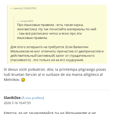
qwerty123456789:
Leopold65:
Про языковые правила - есть такая наука,
лингвистика. Ну так почитайте материалы по ней
- там всё расписано четко и ясно про эти
языковые правила.
Для этого эсперанто не требуется. Если Валентин
Мельников не мог отличить причастие от деепричастия и
действительный (активный) залог от страдательного
(пассивного) - это только из-за его скудоумия.
Vi devus viziti psikiatron. Alie, la printempa pligravigo povas
ludi kruelan ŝercon al vi surbaze de via mania alligiteco al
Melnikov.
SlavikDze
(
Å vise profilen
)
2026 3 16 10:47:55
Кверти, да не зацикливайся ты на Мельникове и не