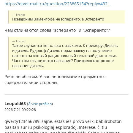
https://otvet.mail.ru/question/223865154?reply=432...
Frano:
Псевдоним Заменгофа не эсперанто, а Эсперанто
Чем отличаются слова "эсперанто" и "Эсперанто"?
Frano:
Такое случается не только с языками. К примеру, Дизель
и дизель. Рудольф Дизель подал заявку на получение
патента на «новый рациональный тепловой двигатель».
Часто вы слышите это название? Прижилось короткое
название дизель.
Речь не об этом. У вас непонимание предметно-
содержательной стороны.
Leopold65
(
Å vise profilen
)
2026 7 21 09:22:28
qwerty123456789, ŝajne, estas ies provo verki babilroboton
bazitan sur iu psikologiaj esploradoj. Interese, ĉi tiu