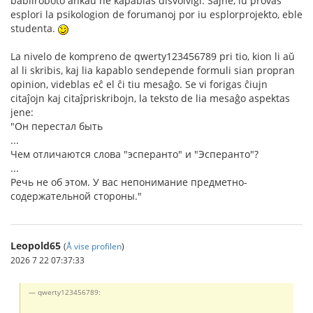
babilroboto ankaŭ ne kapablas disvolviĝi. Ŝajne, iu provas
esplori la psikologion de forumanoj por iu esplorprojekto, eble
studenta.
La nivelo de kompreno de qwerty123456789 pri tio, kion li aŭ
al li skribis, kaj lia kapablo sendepende formuli sian propran
opinion, videblas eĉ el ĉi tiu mesaĝo. Se vi forigas ĉiujn
citaĵojn kaj citaĵpriskribojn, la teksto de lia mesaĝo aspektas
jene:
"Он перестал быть
...
Чем отличаются слова "эсперанто" и "Эсперанто"?
...
Речь не об этом. У вас непонимание предметно-
содержательной стороны."
Leopold65
(
Å vise profilen
)
2026 7 22 07:37:33
qwerty123456789: