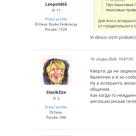
Leopold65
Про языковые пр
языковые прав
17
Prikaz profila
Для этого эсперант
Država: Ruska Federacija
от страдательного (
Poruke: 1526
Vi devus viziti psikiat
16. ožujka 2026. 10:47:55
Кверти, да не зацикл
Валентин и в эо-соо
Ну а эсперанто, впо
общения.
SlavikDze
Как когда-то нежданн
3
англосаксонская гег
Prikaz profila
Država:
Poruke: 586