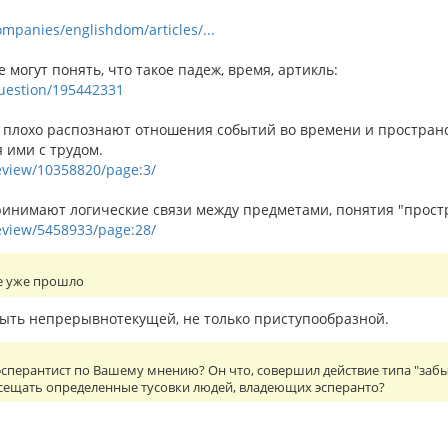
ompanies/englishdom/articles/...
е могут понять, что такое падеж, время, артикль:
/question/195442331
 плохо распознают отношения событий во времени и пространств
 ими с трудом.
review/10358820/page:3/
инимают логические связи между предметами, понятия "простран
review/5458933/page:28/
е уже прошло
ть непрерывнотекущей, не только приступообразной.
сперантист по Вашему мнению? Он что, совершил действие типа "забы
осещать определенные тусовки людей, владеющих эсперанто?