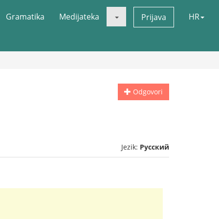
Gramatika
Medijateka
HR
Prijava
Odgovori
Jezik:
Русский