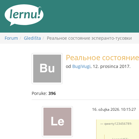
Sadržaj
Forum
Gledišta
Реальное состояние эсперанто-тусовки
Реальное состояние
od
BugiVugi
, 12. prosinca 2017.
Poruke:
396
16. ožujka 2026. 10:15:27
qwerty123456789:
Leopold65: