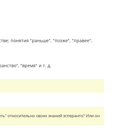
е; понятия "раньше", "позже", "правее",
ство", "время" и т. д.
ть" относительно своих знаний эсперанто? Или он