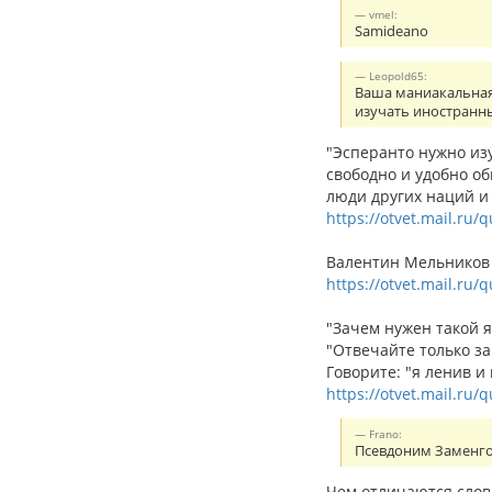
vmel:
Samideano
Leopold65:
Ваша маниакальная 
изучать иностранн
"Эсперанто нужно из
свободно и удобно о
люди других наций и 
https://otvet.mail.ru/
Валентин Мельников с
https://otvet.mail.ru
"Зачем нужен такой я
"Отвечайте только за
Говорите: "я ленив и
https://otvet.mail.ru/
Frano:
Псевдоним Заменгоф
Чем отличаются слов