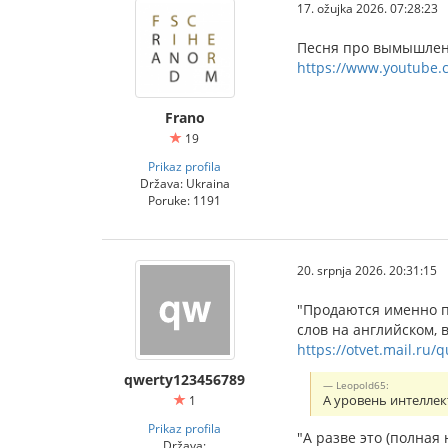
17. ožujka 2026. 07:28:23
Песня про вымышленн
https://www.youtube.
Frano
19
Prikaz profila
Država: Ukraina
Poruke: 1191
20. srpnja 2026. 20:31:15
"Продаются именно п
слов на английском, 
https://otvet.mail.ru/
qwerty123456789
Leopold65:
1
А уровень интеллек
Prikaz profila
"А разве это (полная
Država: