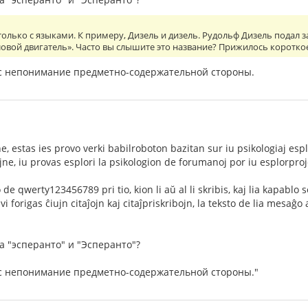
 только с языками. К примеру, Дизель и дизель. Рудольф Дизель подал 
вой двигатель». Часто вы слышите это название? Прижилось короткое
вас непонимание предметно-содержательной стороны.
, estas ies provo verki babilroboton bazitan sur iu psikologiaj espl
ajne, iu provas esplori la psikologion de forumanoj por iu esplorpro
de qwerty123456789 pri tio, kion li aŭ al li skribis, kaj lia kapabl
vi forigas ĉiujn citaĵojn kaj citaĵpriskribojn, la teksto de lia mesaĝo
а "эсперанто" и "Эсперанто"?
вас непонимание предметно-содержательной стороны."