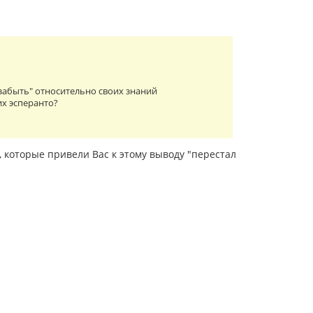
забыть" относительно своих знаний
их эсперанто?
, которые привели Вас к этому выводу "перестал