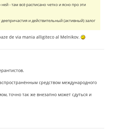
ней - там всё расписано четко и ясно про эти
т деепричастия и действительный (активный) залог
rbaze de via mania alligiteco al Melnikov.
ерантистов.
 распространённым средством международного
ом, точно так же внезапно может сдуться и