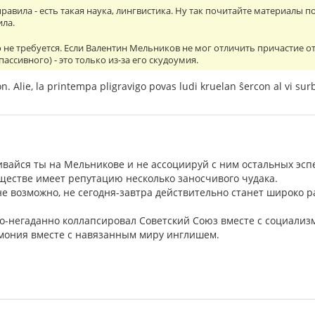
авила - есть такая наука, лингвистика. Ну так почитайте материалы по 
ила.
о не требуется. Если Валентин Мельников не мог отличить причастие о
пассивного) - это только из-за его скудоумия.
ron. Alie, la printempa pligravigo povas ludi kruelan ŝercon al vi su
ивайся ты на Мельникове и не ассоциируй с ним остальных эсп
бществе имеет репутацию несколько заносчивого чудака.
лне возможно, не сегодня-завтра действительно станет широко
о-негаданно коллапсировал Советский Союз вместе с социализм
емония вместе с навязанным миру инглишем.