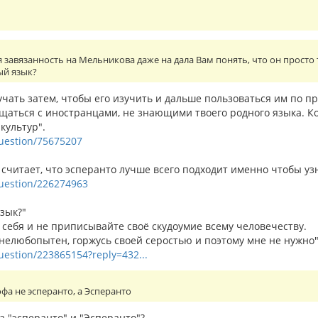
завязанность на Мельникова даже на дала Вам понять, что он просто 
ый язык?
учать затем, чтобы его изучить и дальше пользоваться им по п
бщаться с иностранцами, не знающими твоего родного языка. К
культур".
question/75675207
читает, что эсперанто лучше всего подходит именно чтобы узн
/question/226274963
зык?"
 себя и не приписывайте своё скудоумие всему человечеству.
 нелюбопытен, горжусь своей серостью и поэтому мне не нужно"
question/223865154?reply=432...
а не эсперанто, а Эсперанто
а "эсперанто" и "Эсперанто"?