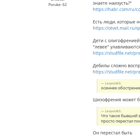
знаете наизусть?"
Poruke: 62
https://habr.com/ru/c
Есть люди, которые н
https://otvet.mail.ru
Дети с олигофренией
"левее" улавливаются
https://studfile.net/p
Дебилы сложно воспр
https://studfile.net/p
Leopold65:
осеннее обострени
Шизофрения может бы
Leopold65:
Что такое бывший э
просто перестал п
Он перестал быть