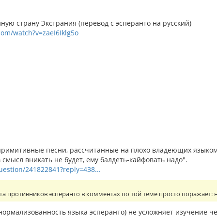
ую страну Экстрания (перевод с эсперанто на русский)
com/watch?v=zaeI6Iklg5o
римитивные песни, рассчитанные на плохо владеющих языком
в смысл вникать не будет, ему балдеть-кайфовать надо".
question/241822841?reply=438...
та противников эсперанто в комментах по той теме просто поражает:
 нормализованность языка эсперанто) не усложняет изучение ч