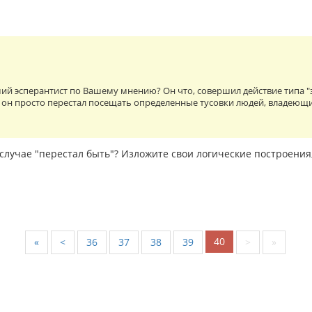
ий эсперантист по Вашему мнению? Он что, совершил действие типа "
 он просто перестал посещать определенные тусовки людей, владеющ
случае "перестал быть"? Изложите свои логические построения
40
«
<
36
37
38
39
>
»