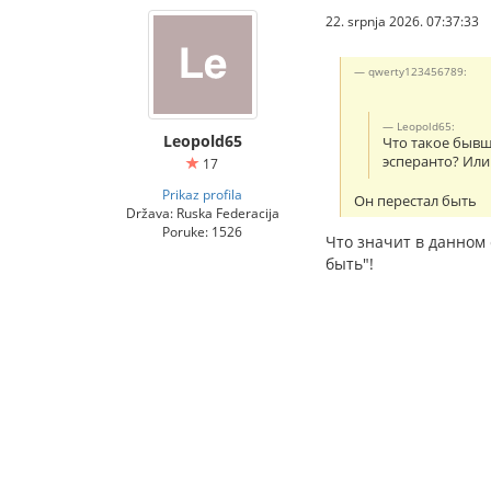
22. srpnja 2026. 07:37:33
qwerty123456789:
Leopold65:
Leopold65
Что такое бывш
эсперанто? Или
17
Prikaz profila
Он перестал быть
Država: Ruska Federacija
Poruke: 1526
Что значит в данном 
быть"!