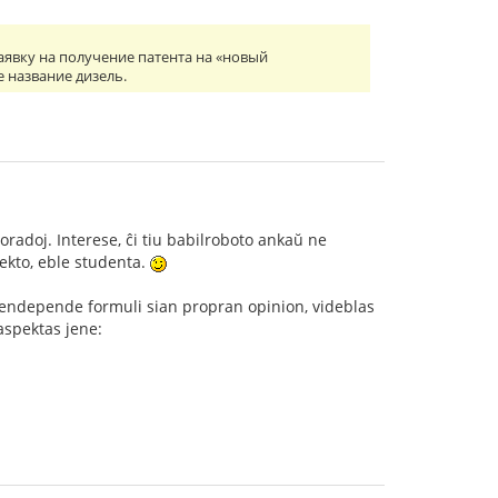
заявку на получение патента на «новый
 название дизель.
oradoj. Interese, ĉi tiu babilroboto ankaŭ ne
jekto, eble studenta.
o sendepende formuli sian propran opinion, videblas
 aspektas jene: