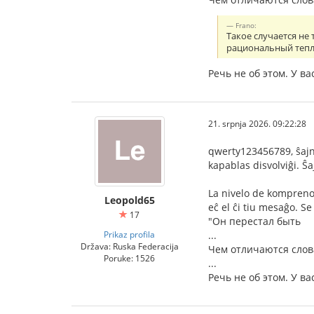
Frano:
Такое случается не
рациональный тепло
Речь не об этом. У 
21. srpnja 2026. 09:22:28
qwerty123456789, ŝajne
kapablas disvolviĝi. Ŝ
La nivelo de kompreno 
Leopold65
eĉ el ĉi tiu mesaĝo. Se 
17
"Он перестал быть
Prikaz profila
...
Država: Ruska Federacija
Чем отличаются слов
Poruke: 1526
...
Речь не об этом. У 