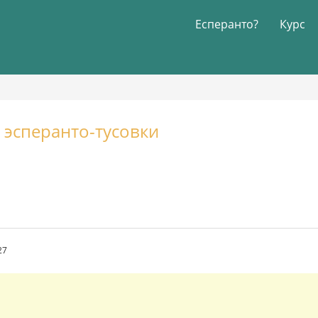
Есперанто?
Курс
 эсперанто-тусовки
27