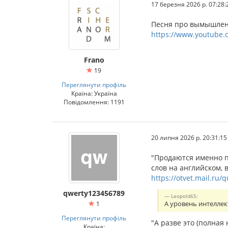
17 березня 2026 р. 07:28:
Песня про вымышленн
https://www.youtube.
Frano
19
Переглянути профіль
Країна: Україна
Повідомлення: 1191
20 липня 2026 р. 20:31:15
"Продаются именно п
слов на английском, 
https://otvet.mail.ru/
qwerty123456789
Leopold65:
1
А уровень интеллек
Переглянути профіль
"А разве это (полная
Країна: