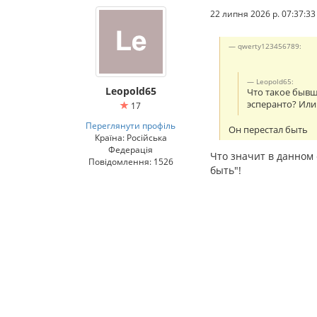
22 липня 2026 р. 07:37:33
qwerty123456789:
Leopold65:
Leopold65
Что такое бывш
эсперанто? Или
17
Переглянути профіль
Он перестал быть
Країна: Російська
Федерація
Что значит в данном 
Повідомлення: 1526
быть"!