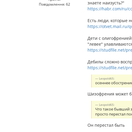
знаете наизусть?"
Повідомлення: 62
https://habr.com/ru/c
Есть люди, которые н
https://otvet.mail.ru
Дети с олигофренией
"левее" улавливаются
https://studfile.net/p
Дебилы сложно воспр
https://studfile.net/p
Leopold65:
осеннее обострени
Шизофрения может бы
Leopold65:
Что такое бывший э
просто перестал п
Он перестал быть