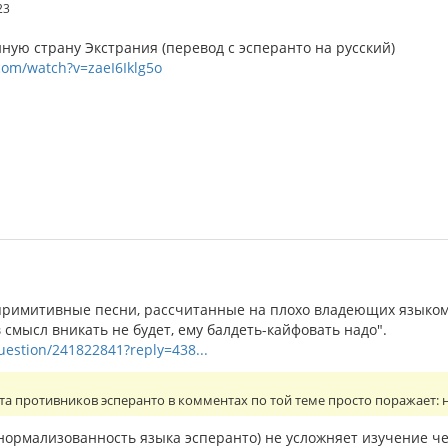
23
ую страну Экстрания (перевод с эсперанто на русский)
com/watch?v=zaeI6Iklg5o
римитивные песни, рассчитанные на плохо владеющих языком
в смысл вникать не будет, ему балдеть-кайфовать надо".
question/241822841?reply=438...
та противников эсперанто в комментах по той теме просто поражает:
 нормализованность языка эсперанто) не усложняет изучение ч