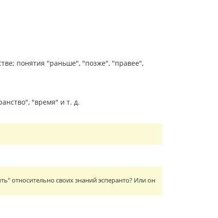
е; понятия "раньше", "позже", "правее",
ство", "время" и т. д.
ть" относительно своих знаний эсперанто? Или он