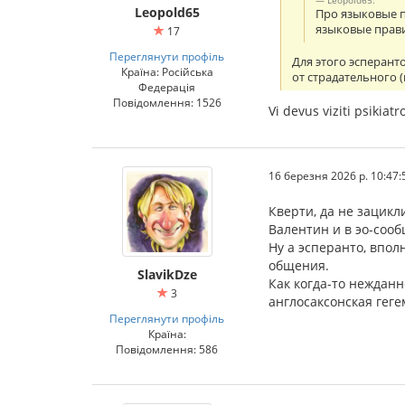
Leopold65
Про языковые пр
языковые прав
17
Переглянути профіль
Для этого эсперант
Країна: Російська
от страдательного (
Федерація
Повідомлення: 1526
Vi devus viziti psikiat
16 березня 2026 р. 10:47:
Кверти, да не зацикл
Валентин и в эо-соо
Ну а эсперанто, впо
общения.
SlavikDze
Как когда-то нежданн
3
англосаксонская гег
Переглянути профіль
Країна:
Повідомлення: 586