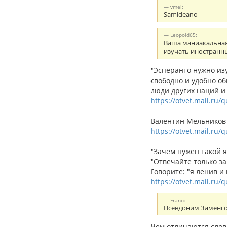
vmel:
Samideano
Leopold65:
Ваша маниакальная 
изучать иностранн
"Эсперанто нужно из
свободно и удобно о
люди других наций и 
https://otvet.mail.ru/
Валентин Мельников с
https://otvet.mail.ru
"Зачем нужен такой я
"Отвечайте только за
Говорите: "я ленив и
https://otvet.mail.ru/
Frano:
Псевдоним Заменгоф
Чем отличаются слов