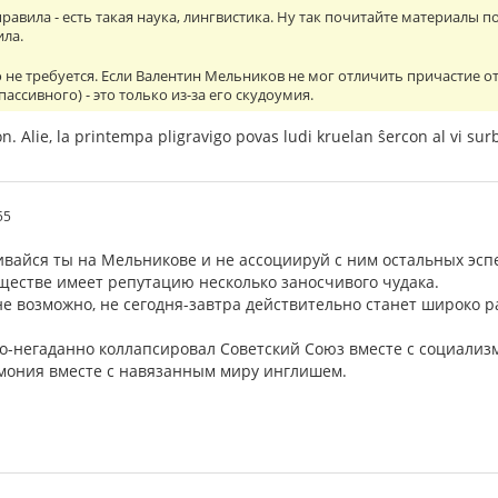
авила - есть такая наука, лингвистика. Ну так почитайте материалы по 
ила.
о не требуется. Если Валентин Мельников не мог отличить причастие о
пассивного) - это только из-за его скудоумия.
ron. Alie, la printempa pligravigo povas ludi kruelan ŝercon al vi su
55
ивайся ты на Мельникове и не ассоциируй с ним остальных эсп
бществе имеет репутацию несколько заносчивого чудака.
лне возможно, не сегодня-завтра действительно станет широко
о-негаданно коллапсировал Советский Союз вместе с социализм
емония вместе с навязанным миру инглишем.