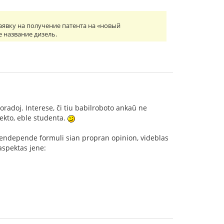
заявку на получение патента на «новый
 название дизель.
oradoj. Interese, ĉi tiu babilroboto ankaŭ ne
jekto, eble studenta.
o sendepende formuli sian propran opinion, videblas
 aspektas jene: