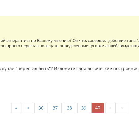
ий эсперантист по Вашему мнению? Он что, совершил действие типа "
 он просто перестал посещать определенные тусовки людей, владеющ
случае "перестал быть"? Изложите свои логические построения
40
«
<
36
37
38
39
>
»