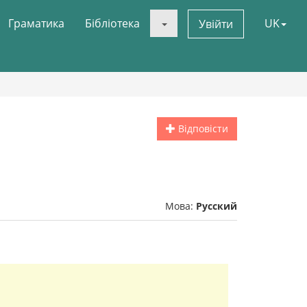
Граматика
Бібліотека
UK
Увійти
Відповісти
Мова:
Русский