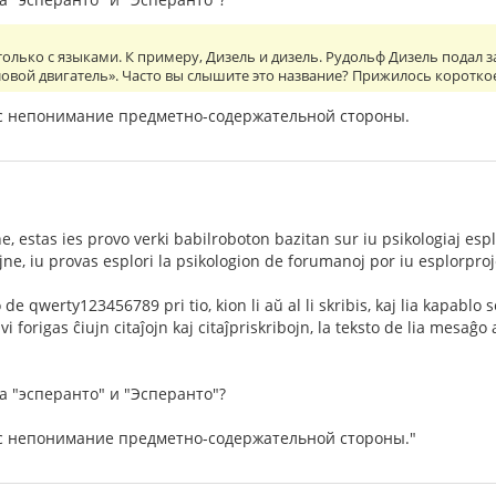
 только с языками. К примеру, Дизель и дизель. Рудольф Дизель подал 
вой двигатель». Часто вы слышите это название? Прижилось короткое
вас непонимание предметно-содержательной стороны.
, estas ies provo verki babilroboton bazitan sur iu psikologiaj espl
ajne, iu provas esplori la psikologion de forumanoj por iu esplorpro
de qwerty123456789 pri tio, kion li aŭ al li skribis, kaj lia kapabl
vi forigas ĉiujn citaĵojn kaj citaĵpriskribojn, la teksto de lia mesaĝo
а "эсперанто" и "Эсперанто"?
вас непонимание предметно-содержательной стороны."