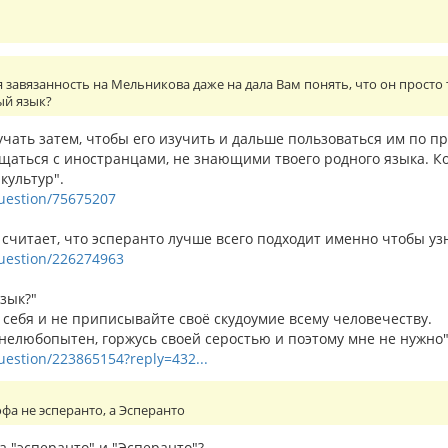
завязанность на Мельникова даже на дала Вам понять, что он просто 
ый язык?
учать затем, чтобы его изучить и дальше пользоваться им по п
бщаться с иностранцами, не знающими твоего родного языка. К
культур".
question/75675207
читает, что эсперанто лучше всего подходит именно чтобы узн
/question/226274963
зык?"
 себя и не приписывайте своё скудоумие всему человечеству.
 нелюбопытен, горжусь своей серостью и поэтому мне не нужно"
question/223865154?reply=432...
а не эсперанто, а Эсперанто
а "эсперанто" и "Эсперанто"?