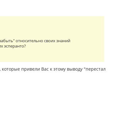
забыть" относительно своих знаний
их эсперанто?
, которые привели Вас к этому выводу "перестал