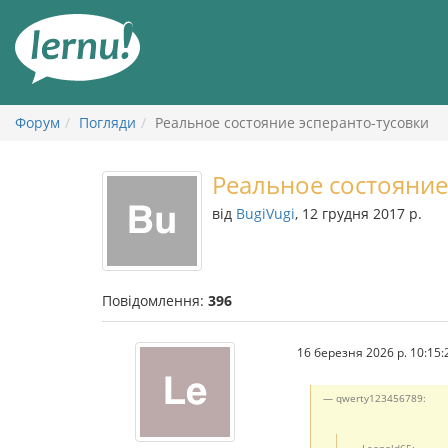
До
змісту
Форум
Погляди
Реальное состояние эсперанто-тусовки
Реальное состояние
від
BugiVugi
, 12 грудня 2017 р.
Повідомлення:
396
16 березня 2026 р. 10:15:
qwerty123456789:
Leopold65: