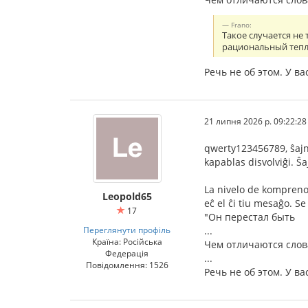
Frano:
Такое случается не
рациональный тепло
Речь не об этом. У 
21 липня 2026 р. 09:22:28
qwerty123456789, ŝajne
kapablas disvolviĝi. Ŝ
La nivelo de kompreno 
Leopold65
eĉ el ĉi tiu mesaĝo. Se 
17
"Он перестал быть
Переглянути профіль
...
Країна: Російська
Чем отличаются слов
Федерація
...
Повідомлення: 1526
Речь не об этом. У 