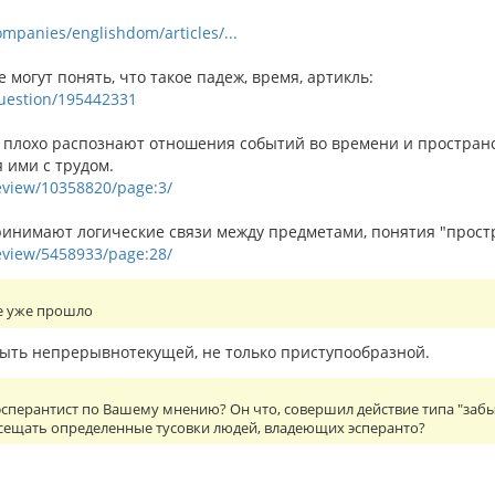
ompanies/englishdom/articles/...
е могут понять, что такое падеж, время, артикль:
/question/195442331
 плохо распознают отношения событий во времени и пространств
 ими с трудом.
review/10358820/page:3/
инимают логические связи между предметами, понятия "простран
review/5458933/page:28/
е уже прошло
ть непрерывнотекущей, не только приступообразной.
сперантист по Вашему мнению? Он что, совершил действие типа "забы
осещать определенные тусовки людей, владеющих эсперанто?