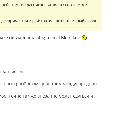
ней - там всё расписано четко и ясно про эти
т деепричастия и действительный (активный) залог
rbaze de via mania alligiteco al Melnikov.
ерантистов.
 распространённым средством международного
ом, точно так же внезапно может сдуться и