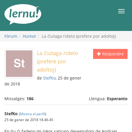
Al
contingut
Men
Fòrum
Humor
La ĉiutaga rideto (prefere por adoltoj)
La ĉiutaga rideto
Respondre
(prefere por
adoltoj)
de
StefKo
, 25 de gener
de 2018
Missatges:
186
Llengua:
Esperanto
StefKo
(
Mostra el perfil
)
25 de gener de 2018 18.46.45
En tiu ĉi fadeno mi lokos satirajn desegnaĵojn de Andrzej