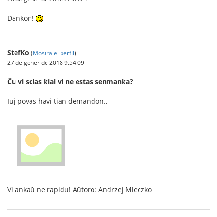
Dankon!
StefKo
(
Mostra el perfil
)
27 de gener de 2018 9.54.09
Ĉu vi scias kial vi ne estas senmanka?
Iuj povas havi tian demandon…
Vi ankaŭ ne rapidu! Aŭtoro: Andrzej Mleczko