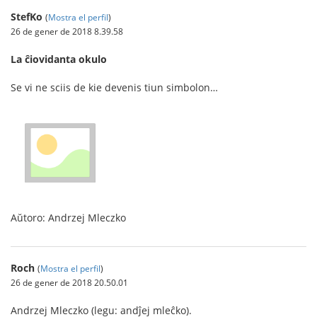
StefKo
(
Mostra el perfil
)
26 de gener de 2018 8.39.58
La ĉiovidanta okulo
Se vi ne sciis de kie devenis tiun simbolon…
Aŭtoro: Andrzej Mleczko
Roch
(
Mostra el perfil
)
26 de gener de 2018 20.50.01
Andrzej Mleczko (legu: andĵej mleĉko).