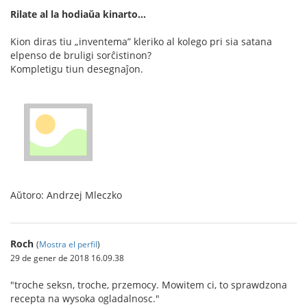
Rilate al la hodiaŭa kinarto...
Kion diras tiu „inventema” kleriko al kolego pri sia satana
elpenso de bruligi sorĉistinon?
Kompletigu tiun desegnaĵon.
Aŭtoro: Andrzej Mleczko
Roch
(
Mostra el perfil
)
29 de gener de 2018 16.09.38
"troche seksn, troche, przemocy. Mowitem ci, to sprawdzona
recepta na wysoka ogladalnosc."