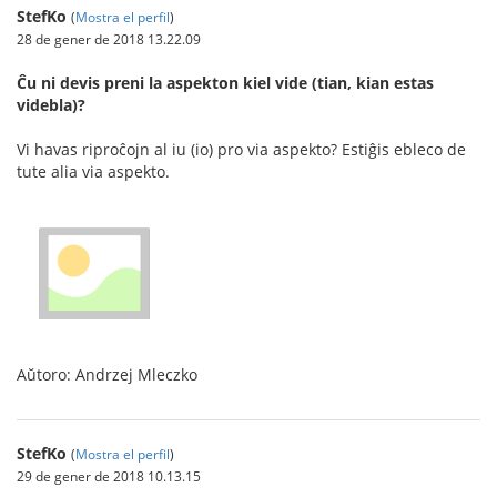
StefKo
(
Mostra el perfil
)
28 de gener de 2018 13.22.09
Ĉu ni devis preni la aspekton kiel vide (tian, kian estas
videbla)?
Vi havas riproĉojn al iu (io) pro via aspekto? Estiĝis ebleco de
tute alia via aspekto.
Aŭtoro: Andrzej Mleczko
StefKo
(
Mostra el perfil
)
29 de gener de 2018 10.13.15