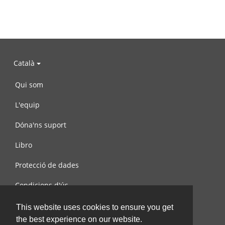
Català
Qui som
L'equip
Dóna'ns suport
Libro
Protecció de dades
Condicions d'ús
Contacta amb nosaltres
This website uses cookies to ensure you get
the best experience on our website.