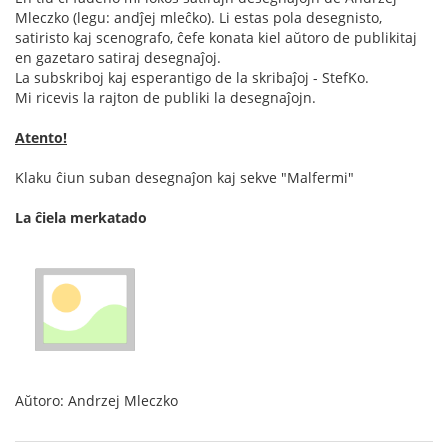
Mleczko (legu: andĵej mleĉko). Li estas pola desegnisto,
satiristo kaj scenografo, ĉefe konata kiel aŭtoro de publikitaj
en gazetaro satiraj desegnaĵoj.
La subskriboj kaj esperantigo de la skribaĵoj - StefKo.
Mi ricevis la rajton de publiki la desegnaĵojn.
Atento!
Klaku ĉiun suban desegnaĵon kaj sekve "Malfermi"
La ĉiela merkatado
Aŭtoro: Andrzej Mleczko