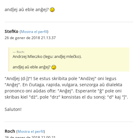
andĵej aŭ eble anĝej?
StefKo
(
Mostra el perfil
)
26 de gener de 2018 21.13.37
Roch:
Andrzej Mleczko (legu: andĵej mleĉko).
andĵej aŭ eble anĝej?
"Andĵej (d-ĵ)"! Se estus skribita pole "Andżej" oni legus
"Anĝej". En ĉiutaga, rapida, vulgara, senzorga aŭ dialekta
prononco oni aŭdas ofte: "Anĝej". Esperante "ĝ" pole oni
skribas kiel "dż", pole "drz" konsistas el du sonoj: "d" kaj "ĵ".
Saluton!
Roch
(
Mostra el perfil
)
26 de gener de 2018 22.00.21