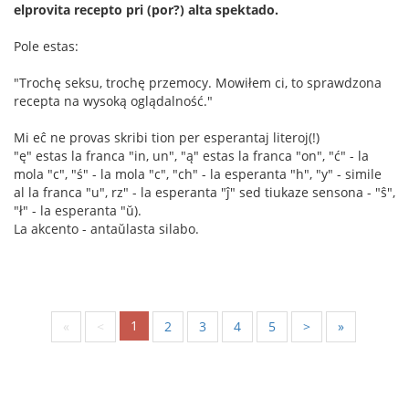
elprovita recepto pri (por?) alta spektado.
Pole estas:
"Trochę seksu, trochę przemocy. Mowiłem ci, to sprawdzona
recepta na wysoką oglądalność."
Mi eĉ ne provas skribi tion per esperantaj literoj(!)
"ę" estas la franca "in, un", "ą" estas la franca "on", "ć" - la
mola "c", "ś" - la mola "c", "ch" - la esperanta "h", "y" - simile
al la franca "u", rz" - la esperanta "ĵ" sed tiukaze sensona - "ŝ",
"ł" - la esperanta "ŭ).
La akcento - antaŭlasta silabo.
1
«
<
2
3
4
5
>
»