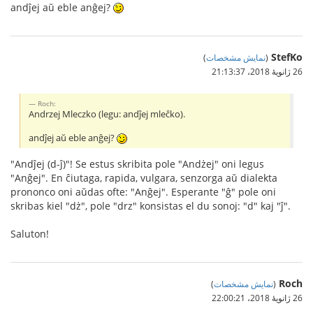
andĵej aŭ eble anĝej?
StefKo
(
نمایش مشخصات
)
26 ژانویهٔ 2018،‏ 21:13:37
Roch:
Andrzej Mleczko (legu: andĵej mleĉko).
andĵej aŭ eble anĝej?
"Andĵej (d-ĵ)"! Se estus skribita pole "Andżej" oni legus
"Anĝej". En ĉiutaga, rapida, vulgara, senzorga aŭ dialekta
prononco oni aŭdas ofte: "Anĝej". Esperante "ĝ" pole oni
skribas kiel "dż", pole "drz" konsistas el du sonoj: "d" kaj "ĵ".
Saluton!
Roch
(
نمایش مشخصات
)
26 ژانویهٔ 2018،‏ 22:00:21