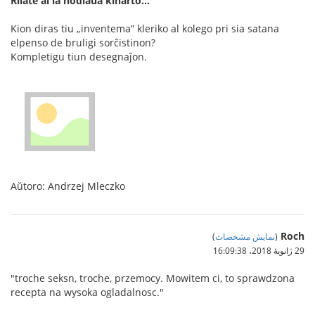
Rilate al la hodiaŭa kinarto...
Kion diras tiu „inventema” kleriko al kolego pri sia satana
elpenso de bruligi sorĉistinon?
Kompletigu tiun desegnaĵon.
Aŭtoro: Andrzej Mleczko
Roch
(
نمایش مشخصات
)
29 ژانویهٔ 2018،‏ 16:09:38
"troche seksn, troche, przemocy. Mowitem ci, to sprawdzona
recepta na wysoka ogladalnosc."