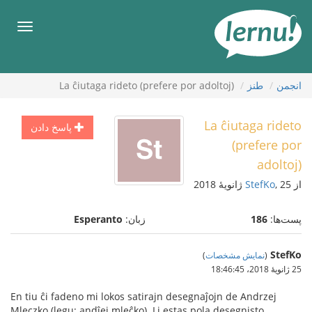
رود
ه
فهرس
حتوا
انجمن
طنز
La ĉiutaga rideto (prefere por adoltoj)
La ĉiutaga rideto
پاسخ دادن
(prefere por
adoltoj)
از
, 25 ژانویهٔ 2018
StefKo
پست‌ها:
186
زبان:
Esperanto
StefKo
(
نمایش مشخصات
)
25 ژانویهٔ 2018،‏ 18:46:45
En tiu ĉi fadeno mi lokos satirajn desegnaĵojn de Andrzej
Mleczko (legu: andĵej mleĉko). Li estas pola desegnisto,