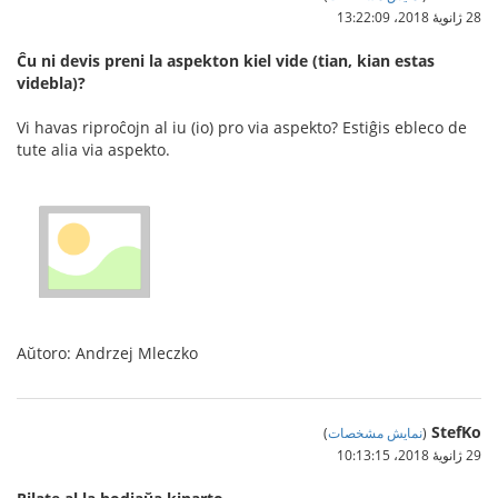
28 ژانویهٔ 2018،‏ 13:22:09
Ĉu ni devis preni la aspekton kiel vide (tian, kian estas
videbla)?
Vi havas riproĉojn al iu (io) pro via aspekto? Estiĝis ebleco de
tute alia via aspekto.
Aŭtoro: Andrzej Mleczko
StefKo
(
نمایش مشخصات
)
29 ژانویهٔ 2018،‏ 10:13:15