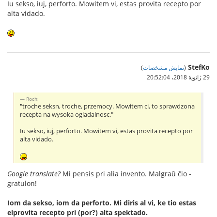
Iu sekso, iuj, perforto. Mowitem vi, estas provita recepto por
alta vidado.
StefKo
(
نمایش مشخصات
)
29 ژانویهٔ 2018،‏ 20:52:04
Roch:
"troche seksn, troche, przemocy. Mowitem ci, to sprawdzona
recepta na wysoka ogladalnosc."
Iu sekso, iuj, perforto. Mowitem vi, estas provita recepto por
alta vidado.
Google translate?
Mi pensis pri alia invento. Malgraŭ ĉio -
gratulon!
Iom da sekso, iom da perforto. Mi diris al vi, ke tio estas
elprovita recepto pri (por?) alta spektado.