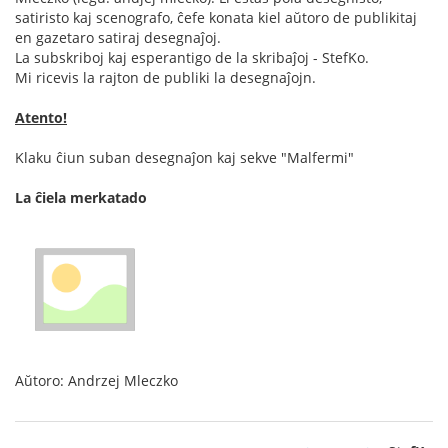
satiristo kaj scenografo, ĉefe konata kiel aŭtoro de publikitaj
en gazetaro satiraj desegnaĵoj.
La subskriboj kaj esperantigo de la skribaĵoj - StefKo.
Mi ricevis la rajton de publiki la desegnaĵojn.
Atento!
Klaku ĉiun suban desegnaĵon kaj sekve "Malfermi"
La ĉiela merkatado
Aŭtoro: Andrzej Mleczko