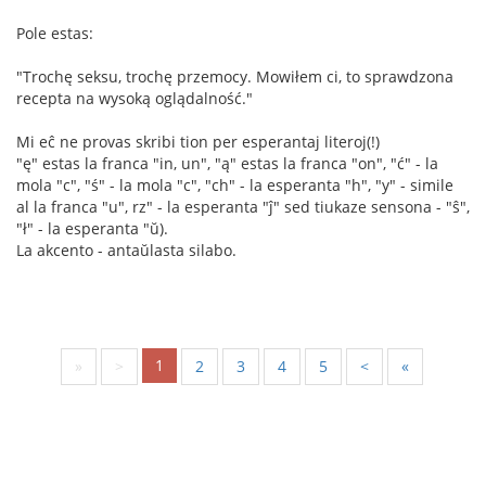
Pole estas:
"Trochę seksu, trochę przemocy. Mowiłem ci, to sprawdzona
recepta na wysoką oglądalność."
Mi eĉ ne provas skribi tion per esperantaj literoj(!)
"ę" estas la franca "in, un", "ą" estas la franca "on", "ć" - la
mola "c", "ś" - la mola "c", "ch" - la esperanta "h", "y" - simile
al la franca "u", rz" - la esperanta "ĵ" sed tiukaze sensona - "ŝ",
"ł" - la esperanta "ŭ).
La akcento - antaŭlasta silabo.
1
«
<
2
3
4
5
>
»