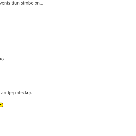
devenis tiun simbolon…
ko
 andĵej mleĉko).