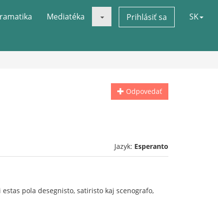
ramatika
Mediatéka
SK
Prihlásiť sa
Odpovedať
Jazyk:
Esperanto
 estas pola desegnisto, satiristo kaj scenografo,