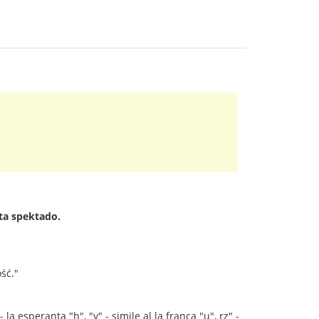
lta spektado.
ść."
- la esperanta "h", "y" - simile al la franca "u", rz" -