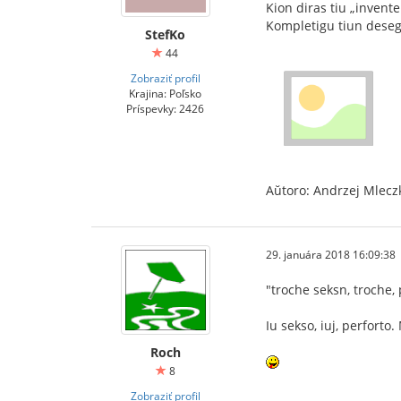
Kion diras tiu „invente
Kompletigu tiun deseg
StefKo
44
Zobraziť profil
Krajina: Poľsko
Príspevky: 2426
Aŭtoro: Andrzej Mlecz
29. januára 2018 16:09:38
"troche seksn, troche
Iu sekso, iuj, perforto
Roch
8
Zobraziť profil