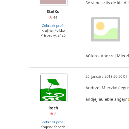
Se vi ne sciis de kie 
StefKo
44
Zobraziť profil
Krajina: Poľsko
Príspevky: 2426
Aŭtoro: Andrzej Mlecz
26. januára 2018 20:50:01
Andrzej Mleczko (legu:
andĵej aŭ eble anĝej?
Roch
8
Zobraziť profil
Krajina: Kanada