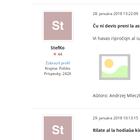
28. januára 2018 13:22:09
Ĉu ni devis preni la a
Vi havas riproĉojn al iu
StefKo
44
Zobraziť profil
Krajina: Poľsko
Príspevky: 2426
Aŭtoro: Andrzej Mlecz
29. januára 2018 10:13:15
Rilate al la hodiaŭa ki