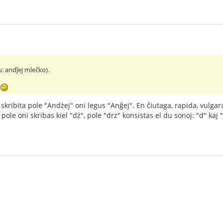
: andĵej mleĉko).
?
s skribita pole "Andżej" oni legus "Anĝej". En ĉiutaga, rapida, vulg
pole oni skribas kiel "dż", pole "drz" konsistas el du sonoj: "d" kaj "