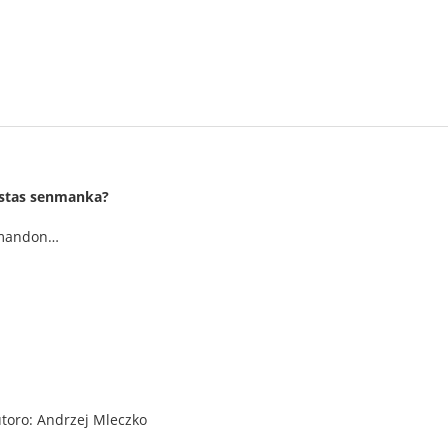
 estas senmanka?
demandon…
ŭtoro: Andrzej Mleczko