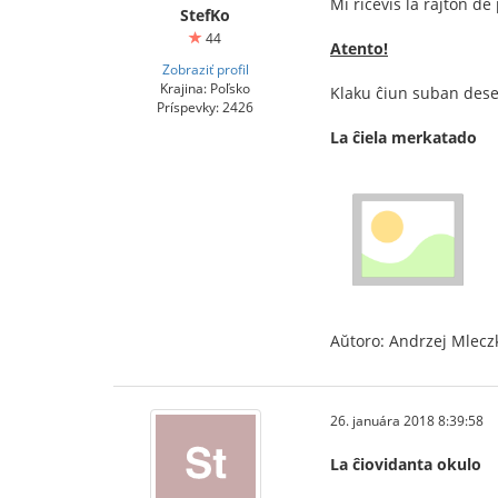
Mi ricevis la rajton de
StefKo
44
Atento!
Zobraziť profil
Krajina: Poľsko
Klaku ĉiun suban dese
Príspevky: 2426
La ĉiela merkatado
Aŭtoro: Andrzej Mlecz
26. januára 2018 8:39:58
La ĉiovidanta okulo