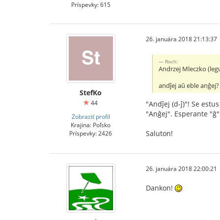
Príspevky: 615
26. januára 2018 21:13:37
Roch:
Andrzej Mleczko (legu
andĵej aŭ eble anĝej
StefKo
44
"Andĵej (d-ĵ)"! Se estu
"Anĝej". Esperante "ĝ" 
Zobraziť profil
Krajina: Poľsko
Saluton!
Príspevky: 2426
26. januára 2018 22:00:21
Dankon!