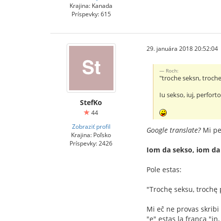
Krajina: Kanada
Príspevky: 615
29. januára 2018 20:52:04
Roch:
"troche seksn, troch
Iu sekso, iuj, perfor
StefKo
44
Zobraziť profil
Google translate?
Mi pen
Krajina: Poľsko
Príspevky: 2426
Iom da sekso, iom da p
Pole estas:
"Trochę seksu, trochę
Mi eĉ ne provas skribi 
"ę" estas la franca "in, 