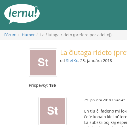
Späť
na
obsah
Fórum
Humor
La ĉiutaga rideto (prefere por adoltoj)
La ĉiutaga rideto (pre
od
StefKo
, 25. januára 2018
Príspevky:
186
25. januára 2018 18:46:45
En tiu ĉi fadeno mi lok
ĉefe konata kiel aŭtoro
La subskriboj kaj esper