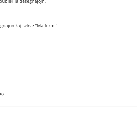
 publiki la desegnaĵojn.
gnaĵon kaj sekve "Malfermi"
ko