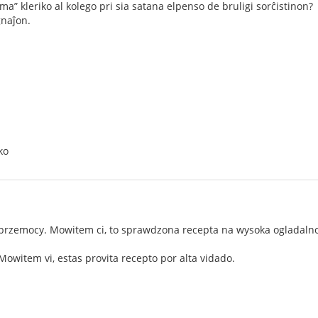
ma” kleriko al kolego pri sia satana elpenso de bruligi sorĉistinon?
naĵon.
ko
, przemocy. Mowitem ci, to sprawdzona recepta na wysoka ogladalno
. Mowitem vi, estas provita recepto por alta vidado.