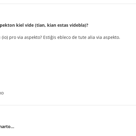
spekton kiel vide (tian, kian estas videbla)?
 (io) pro via aspekto? Estiĝis ebleco de tute alia via aspekto.
ko
narto...