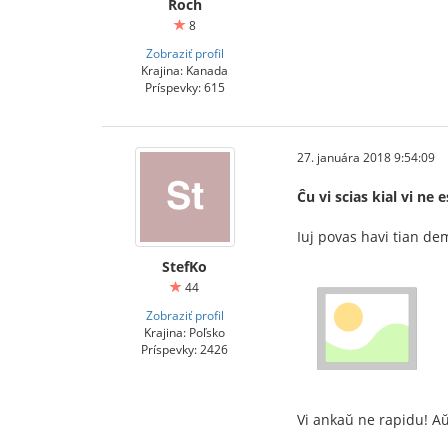
Roch
8
Zobraziť profil
Krajina: Kanada
Príspevky: 615
27. januára 2018 9:54:09
Ĉu vi scias kial vi ne
Iuj povas havi tian 
StefKo
44
Zobraziť profil
Krajina: Poľsko
Príspevky: 2426
Vi ankaŭ ne rapidu! A