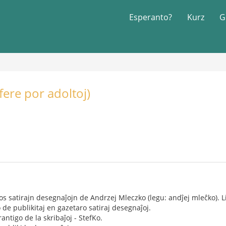
Esperanto?
Kurz
G
fere por adoltoj)
os satirajn desegnaĵojn de Andrzej Mleczko (legu: andĵej mleĉko). Li
 de publikitaj en gazetaro satiraj desegnaĵoj.
antigo de la skribaĵoj - StefKo.