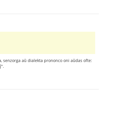
ara, senzorga aŭ dialekta prononco oni aŭdas ofte:
ĵ".