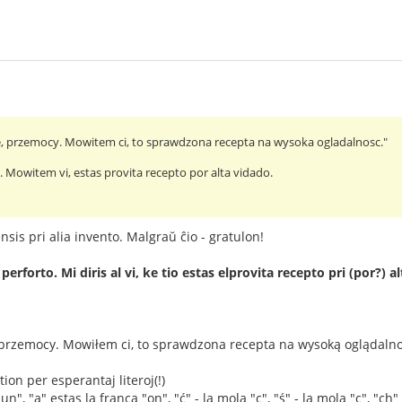
e, przemocy. Mowitem ci, to sprawdzona recepta na wysoka ogladalnosc."
to. Mowitem vi, estas provita recepto por alta vidado.
sis pri alia invento. Malgraŭ ĉio - gratulon!
erforto. Mi diris al vi, ke tio estas elprovita recepto pri (por?) a
 przemocy. Mowiłem ci, to sprawdzona recepta na wysoką oglądalno
tion per esperantaj literoj(!)
un", "ą" estas la franca "on", "ć" - la mola "c", "ś" - la mola "c", "ch" 