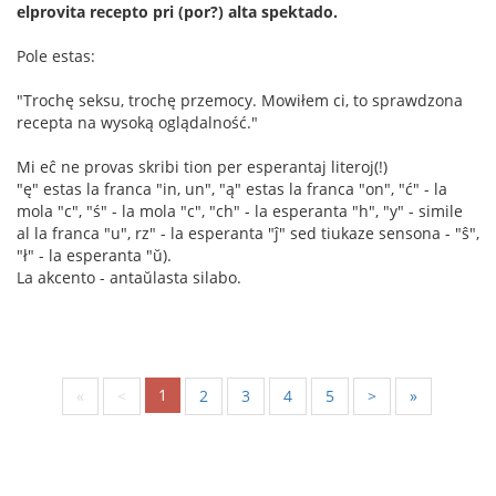
elprovita recepto pri (por?) alta spektado.
Pole estas:
"Trochę seksu, trochę przemocy. Mowiłem ci, to sprawdzona
recepta na wysoką oglądalność."
Mi eĉ ne provas skribi tion per esperantaj literoj(!)
"ę" estas la franca "in, un", "ą" estas la franca "on", "ć" - la
mola "c", "ś" - la mola "c", "ch" - la esperanta "h", "y" - simile
al la franca "u", rz" - la esperanta "ĵ" sed tiukaze sensona - "ŝ",
"ł" - la esperanta "ŭ).
La akcento - antaŭlasta silabo.
1
«
<
2
3
4
5
>
»