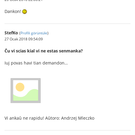
Dankon!
StefKo
(
Profili görüntüle
)
27 Ocak 2018 09:54:09
Ĉu vi scias kial vi ne estas senmanka?
Iuj povas havi tian demandon…
Vi ankaŭ ne rapidu! Aŭtoro: Andrzej Mleczko