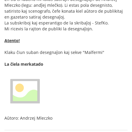
Mleczko (legu: andĵej mleĉko). Li estas pola desegnisto,
satiristo kaj scenografo, ĉefe konata kiel aŭtoro de publikitaj
en gazetaro satiraj desegnaĵoj.
La subskriboj kaj esperantigo de la skribaĵoj - StefKo.
Mi ricevis la rajton de publiki la desegnaĵojn.
Atento!
Klaku ĉiun suban desegnaĵon kaj sekve "Malfermi"
La ĉiela merkatado
Aŭtoro: Andrzej Mleczko