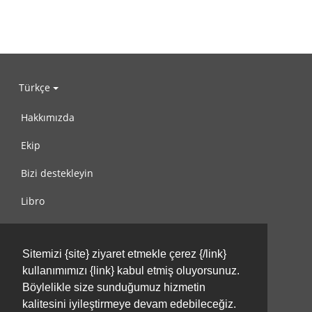
Türkçe
Hakkımızda
Ekip
Bizi destekleyin
Libro
Gizlilik Politikası
Sitemizi {site} ziyaret etmekle çerez {/link}
Kullanım Koşulları
kullanımımızı {link} kabul etmiş oluyorsunuz.
Bize ulaşın
Böylelikle size sunduğumuz hizmetin
kalitesini iyileştirmeye devam edebileceğiz.