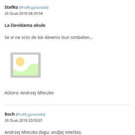
StefKo
(
Profili görüntüle
)
26 Ocak 2018 08:39:58
La ĉiovidanta okulo
Se vi ne sciis de kie devenis tiun simbolon…
Aŭtoro: Andrzej Mleczko
Roch
(
Profili görüntüle
)
26 Ocak 2018 20:50:01
Andrzej Mleczko (legu: andĵej mleĉko).