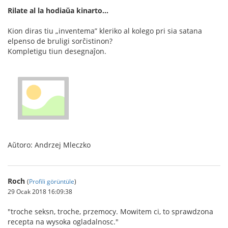
Rilate al la hodiaŭa kinarto...
Kion diras tiu „inventema” kleriko al kolego pri sia satana
elpenso de bruligi sorĉistinon?
Kompletigu tiun desegnaĵon.
Aŭtoro: Andrzej Mleczko
Roch
(
Profili görüntüle
)
29 Ocak 2018 16:09:38
"troche seksn, troche, przemocy. Mowitem ci, to sprawdzona
recepta na wysoka ogladalnosc."