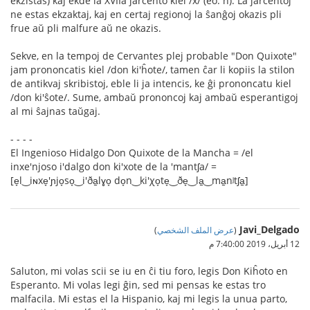
ekzistas) kaj ekde la XVIIa jarcento kiel /x/ (eo: ĥ). La jarcentoj
ne estas ekzaktaj, kaj en certaj regionoj la ŝanĝoj okazis pli
frue aŭ pli malfure aŭ ne okazis.
Sekve, en la tempoj de Cervantes plej probable "Don Quixote"
jam prononcatis kiel /don ki'ĥote/, tamen ĉar li kopiis la stilon
de antikvaj skribistoj, eble li ja intencis, ke ĝi prononcatu kiel
/don ki'ŝote/. Sume, ambaŭ prononcoj kaj ambaŭ esperantigoj
al mi ŝajnas taŭgaj.
- - - -
El Ingenioso Hidalgo Don Quixote de la Mancha = /el
inxe'njoso i'dalgo don ki'xote de la 'mantʃa/ =
[e̞l‿iɴxe̞'ɲjo̞so̞‿i'ða̠lɣo̞ do̞n‿ki'χo̞te̞‿ðe̞‿la̠‿ma̠nʲtʃa̠]
Javi_Delgado
(
عرض الملف الشخصي
)
12 أبريل، 2019 7:40:00 م
Saluton, mi volas scii se iu en ĉi tiu foro, legis Don Kiĥoto en
Esperanto. Mi volas legi ĝin, sed mi pensas ke estas tro
malfacila. Mi estas el la Hispanio, kaj mi legis la unua parto,