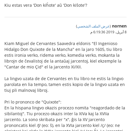
Kiu estas vera 'Don kiĥote' aŭ 'Don kiŝote'?
nornen
(
عرض الملف الشخصي
)
8 أبريل، 2019 6:19:36 م
Kiam Miguel de Cervantes Saavedra eldonis "El Ingenioso
Hidalgo Don Quixote de la Mancha" en la jaro 1605, tiu libro
estis ironia verko, ridema verko, komedia verko, mokanta la
librojn de ĉevalistoj de la antaŭaj jarcentoj, kiel ekzemple la
"Cantar de mio Çid" el la jarcento XI/XII.
La lingvo uzata de de Cervantes en tiu libro ne estis la lingvo
parolata en lia tempo, tamen estis kopio de la lingvo uzata en
tiuj pli malnovaj libroj.
Pri lo prononco de "Quixote":
En la hispana lingvo okazis procezo nomita "reagordado de la
sibilantoj". Tiu procezo okazis inter la XIVa kaj la XVIIa
jarcento. La sono skribata per "x", ĝis la XV jarcento
prononcatis kiel /ʃ/ (eo: ŝ), en la XVIa jarcento kiel /ç/ (eo: ne