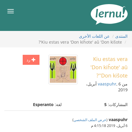
لى
لمحتويات
قائمة
طعام
المنتدى
عن اللغات الأخرى
Kiu estas vera 'Don kiĥote' aŭ 'Don kiŝote'?
Kiu estas vera
رد
'Don kiĥote' aŭ
'Don kiŝote'?
من
vaaspuhr
, 6 أبريل،
2019
المشاركات:
5
لغة:
Esperanto
vaaspuhr
(
عرض الملف الشخصي
)
6 أبريل، 2019 4:15:18 م