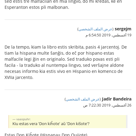
sed estis tre malfacilan en mia lingvo, do mi kredas, ke en
Esperanton estos pli malbonan.
sergejm
(
عرض الملف الشخصي
)
19 أغسطس، 2019 6:54:50 م
De la tempo, kiam la libro estis skribita, pasis 4 jarcentoj. De
tiam la hispana multe ŝanĝis, do eĉ por hispano estas
malfacile legi ĝin en originalo. Sed traduko povas esti pli
facila - la traduko al nuntempa lingvo, sed verŝajne aldone
necesas informo kia estis vivo en Hispanio en komenco de
XVIIa jarcento.
Jadir Bandeira
(
عرض الملف الشخصي
)
26 أغسطس، 2019 7:22:30 ص
vaaspuhr:
Kiu estas vera 'Don kiĥote' aŭ 'Don kiŝote'?
Estas Don Kiĥote (Hispana= Don Quijote)