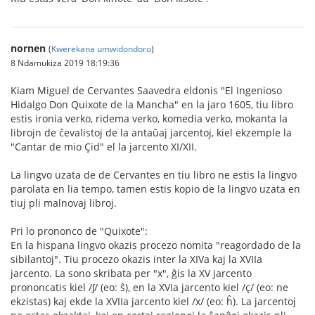
nornen
(
Kwerekana umwidondoro
)
8 Ndamukiza 2019 18:19:36
Kiam Miguel de Cervantes Saavedra eldonis "El Ingenioso
Hidalgo Don Quixote de la Mancha" en la jaro 1605, tiu libro
estis ironia verko, ridema verko, komedia verko, mokanta la
librojn de ĉevalistoj de la antaŭaj jarcentoj, kiel ekzemple la
"Cantar de mio Çid" el la jarcento XI/XII.
La lingvo uzata de de Cervantes en tiu libro ne estis la lingvo
parolata en lia tempo, tamen estis kopio de la lingvo uzata en
tiuj pli malnovaj libroj.
Pri lo prononco de "Quixote":
En la hispana lingvo okazis procezo nomita "reagordado de la
sibilantoj". Tiu procezo okazis inter la XIVa kaj la XVIIa
jarcento. La sono skribata per "x", ĝis la XV jarcento
prononcatis kiel /ʃ/ (eo: ŝ), en la XVIa jarcento kiel /ç/ (eo: ne
ekzistas) kaj ekde la XVIIa jarcento kiel /x/ (eo: ĥ). La jarcentoj