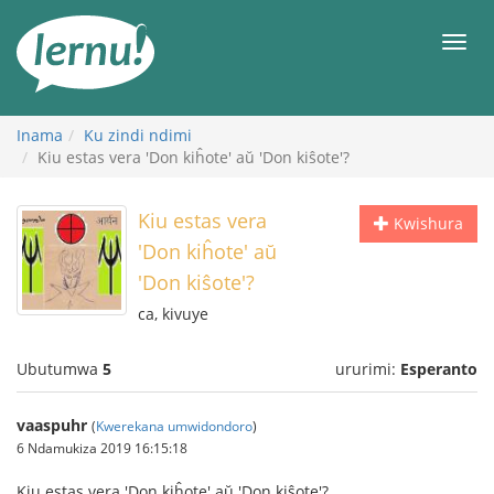
Ku
rupapuro
Urut
rw'ibirimwo
Inama
Ku zindi ndimi
Kiu estas vera 'Don kiĥote' aŭ 'Don kiŝote'?
Kiu estas vera
Kwishura
'Don kiĥote' aŭ
'Don kiŝote'?
ca, kivuye
Ubutumwa
5
ururimi:
Esperanto
vaaspuhr
(
Kwerekana umwidondoro
)
6 Ndamukiza 2019 16:15:18
Kiu estas vera 'Don kiĥote' aŭ 'Don kiŝote'?