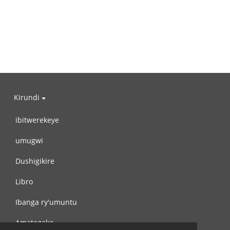
Kirundi
ibitwerekeye
umugwi
Dushigikire
Libro
Ibanga ry'umuntu
Amategeko