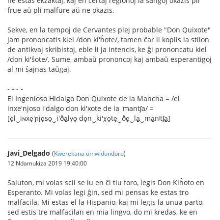
ne estas ekzaktaj, kaj en certaj regionoj la ŝanĝoj okazis pli
frue aŭ pli malfure aŭ ne okazis.
Sekve, en la tempoj de Cervantes plej probable "Don Quixote"
jam prononcatis kiel /don ki'ĥote/, tamen ĉar li kopiis la stilon
de antikvaj skribistoj, eble li ja intencis, ke ĝi prononcatu kiel
/don ki'ŝote/. Sume, ambaŭ prononcoj kaj ambaŭ esperantigoj
al mi ŝajnas taŭgaj.
- - - -
El Ingenioso Hidalgo Don Quixote de la Mancha = /el
inxe'njoso i'dalgo don ki'xote de la 'mantʃa/ =
[e̞l‿iɴxe̞'ɲjo̞so̞‿i'ða̠lɣo̞ do̞n‿ki'χo̞te̞‿ðe̞‿la̠‿ma̠nʲtʃa̠]
Javi_Delgado
(
Kwerekana umwidondoro
)
12 Ndamukiza 2019 19:40:00
Saluton, mi volas scii se iu en ĉi tiu foro, legis Don Kiĥoto en
Esperanto. Mi volas legi ĝin, sed mi pensas ke estas tro
malfacila. Mi estas el la Hispanio, kaj mi legis la unua parto,
sed estis tre malfacilan en mia lingvo, do mi kredas, ke en