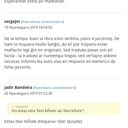
Esperanton estos pli malbonan.
sergejm
(
Kwerekana umwidondoro
)
19 Nyandagaro 2019 18:54:50
De la tempo, kiam la libro estis skribita, pasis 4 jarcentoj. De
tiam la hispana multe ŝanĝis, do eĉ por hispano estas
malfacile legi ĝin en originalo. Sed traduko povas esti pli
facila - la traduko al nuntempa lingvo, sed verŝajne aldone
necesas informo kia estis vivo en Hispanio en komenco de
XVIIa jarcento.
Jadir Bandeira
(
Kwerekana umwidondoro
)
26 Nyandagaro 2019 07:22:30
vaaspuhr:
Kiu estas vera 'Don kiĥote' aŭ 'Don kiŝote'?
Estas Don Kiĥote (Hispana= Don Quijote)