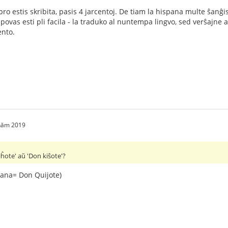
bro estis skribita, pasis 4 jarcentoj. De tiam la hispana multe ŝanĝi
 povas esti pli facila - la traduko al nuntempa lingvo, sed verŝajne
ento.
 năm 2019
iĥote' aŭ 'Don kiŝote'?
pana= Don Quijote)