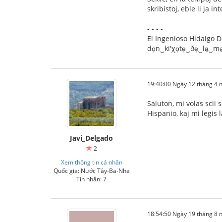
skribistoj, eble li ja 
- - - -
El Ingenioso Hidalgo Don
do̞n‿ki'χo̞te̞‿ðe̞‿la̠‿ma̠
19:40:00 Ngày 12 tháng 4
Saluton, mi volas scii 
Hispanio, kaj mi legis
Javi_Delgado
2
Xem thông tin cá nhân
Quốc gia: Nước Tây-Ba-Nha
Tin nhắn: 7
18:54:50 Ngày 19 tháng 8