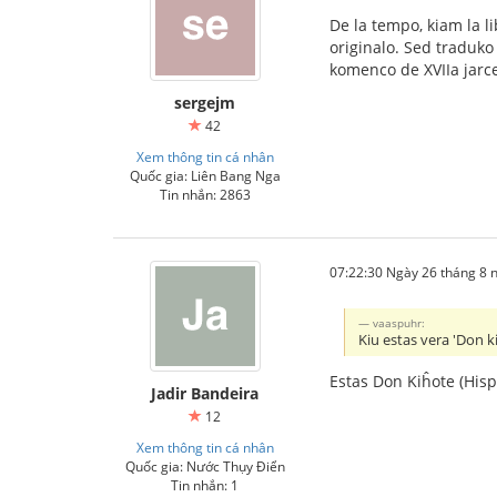
De la tempo, kiam la li
originalo. Sed traduko
komenco de XVIIa jarc
sergejm
42
Xem thông tin cá nhân
Quốc gia: Liên Bang Nga
Tin nhắn: 2863
07:22:30 Ngày 26 tháng 8
vaaspuhr:
Kiu estas vera 'Don k
Estas Don Kiĥote (His
Jadir Bandeira
12
Xem thông tin cá nhân
Quốc gia: Nước Thụy Điển
Tin nhắn: 1