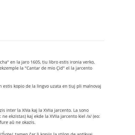
 en la jaro 1605, tiu libro estis ironia verko,
 ekzemple la "Cantar de mio Çid" el la jarcento
 estis kopio de la lingvo uzata en tiuj pli malnovaj
s inter la XIVa kaj la XVIIa jarcento. La sono
: ne ekzistas) kaj ekde la XVIIa jarcento kiel /x/ (eo:
lfure aŭ ne okazis.
ote/, tamen ĉar li kopiis la stilon de antikvaj