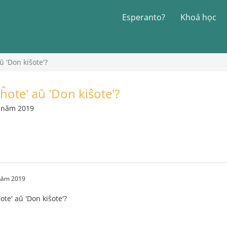
Esperanto?
Khoá học
ŭ 'Don kiŝote'?
ĥote' aŭ 'Don kiŝote'?
4 năm 2019
 năm 2019
ote' aŭ 'Don kiŝote'?