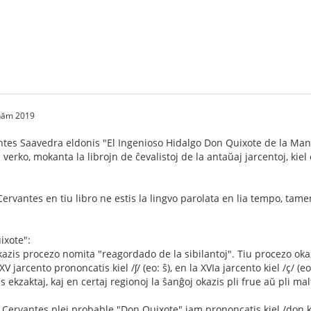
 năm 2019
es Saavedra eldonis "El Ingenioso Hidalgo Don Quixote de la Mancha"
erko, mokanta la librojn de ĉevalistoj de la antaŭaj jarcentoj, kiel
ervantes en tiu libro ne estis la lingvo parolata en lia tempo, tamen
ixote":
azis procezo nomita "reagordado de la sibilantoj". Tiu procezo okazi
 XV jarcento prononcatis kiel /ʃ/ (eo: ŝ), en la XVIa jarcento kiel /ç/ (eo
as ekzaktaj, kaj en certaj regionoj la ŝanĝoj okazis pli frue aŭ pli ma
Cervantes plej probable "Don Quixote" jam prononcatis kiel /don ki'ĥ