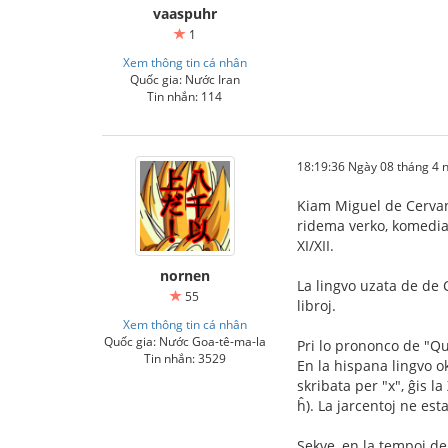
vaaspuhr
1
Xem thông tin cá nhân
Quốc gia: Nước Iran
Tin nhắn: 114
18:19:36 Ngày 08 tháng 4
Kiam Miguel de Cervant
ridema verko, komedia v
XI/XII.
nornen
La lingvo uzata de de C
55
libroj.
Xem thông tin cá nhân
Quốc gia: Nước Goa-tê-ma-la
Pri lo prononco de "Qu
Tin nhắn: 3529
En la hispana lingvo ok
skribata per "x", ĝis la
ĥ). La jarcentoj ne est
Sekve, en la tempoj de 