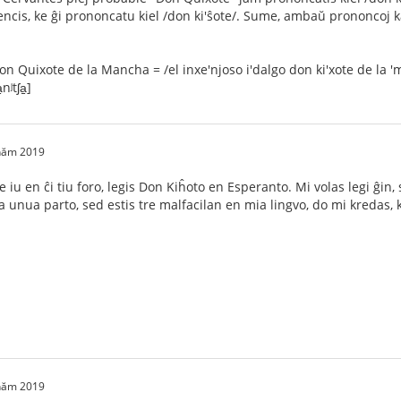
intencis, ke ĝi prononcatu kiel /don ki'ŝote/. Sume, ambaŭ prononcoj
 Quixote de la Mancha = /el inxe'njoso i'dalgo don ki'xote de la 'mantʃ
nʲtʃa̠]
 năm 2019
se iu en ĉi tiu foro, legis Don Kiĥoto en Esperanto. Mi volas legi ĝin,
 la unua parto, sed estis tre malfacilan en mia lingvo, do mi kredas
 năm 2019