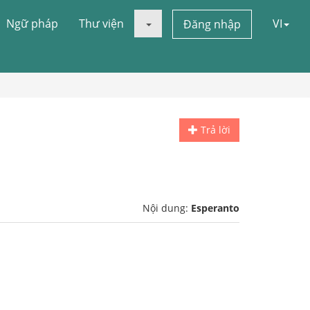
Ngữ pháp
Thư viện
VI
Đăng nhập
Trả lời
Nội dung:
Esperanto