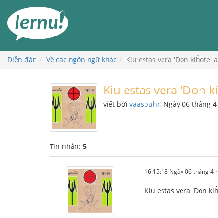
Đi
đến
phần
nội
dung
Diễn đàn
Về các ngôn ngữ khác
Kiu estas vera 'Don kiĥote' a
Kiu estas vera 'Don ki
viết bởi
vaaspuhr
, Ngày 06 tháng 
Tin nhắn:
5
16:15:18 Ngày 06 tháng 4
Kiu estas vera 'Don kiĥ