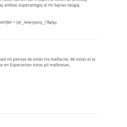
 kaj ambaŭ esperantigoj al mi ŝajnas taŭgaj.
a/ = [e̞l‿iɴxe̞'ɲjo̞so̞‿i'ða̠lɣo̞
 sed mi pensas ke estas tro malfacila. Mi estas el la
, ke en Esperanton estos pli malbonan.