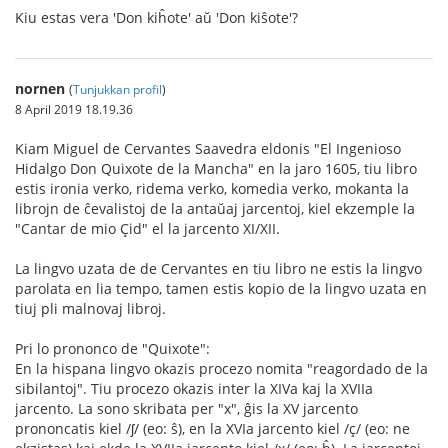
Kiu estas vera 'Don kiĥote' aŭ 'Don kiŝote'?
nornen
(
Tunjukkan profil
)
8 April 2019 18.19.36
Kiam Miguel de Cervantes Saavedra eldonis "El Ingenioso
Hidalgo Don Quixote de la Mancha" en la jaro 1605, tiu libro
estis ironia verko, ridema verko, komedia verko, mokanta la
librojn de ĉevalistoj de la antaŭaj jarcentoj, kiel ekzemple la
"Cantar de mio Çid" el la jarcento XI/XII.
La lingvo uzata de de Cervantes en tiu libro ne estis la lingvo
parolata en lia tempo, tamen estis kopio de la lingvo uzata en
tiuj pli malnovaj libroj.
Pri lo prononco de "Quixote":
En la hispana lingvo okazis procezo nomita "reagordado de la
sibilantoj". Tiu procezo okazis inter la XIVa kaj la XVIIa
jarcento. La sono skribata per "x", ĝis la XV jarcento
prononcatis kiel /ʃ/ (eo: ŝ), en la XVIa jarcento kiel /ç/ (eo: ne