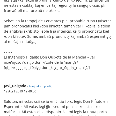
ekzistas) kaj ekde la XVIIa jarcento kiel /x/ (eo: ĥ). La jarcentoj
ne estas ekzaktaj, kaj en certaj regionoj la ŝanĝoj okazis pli
frue aŭ pli malfure aŭ ne okazis.
Sekve, en la tempoj de Cervantes plej probable "Don Quixote"
jam prononcatis kiel /don ki'ĥote/, tamen ĉar li kopiis la stilon
de antikvaj skribistoj, eble li ja intencis, ke ĝi prononcatu kiel
/don ki'ŝote/. Sume, ambaŭ prononcoj kaj ambaŭ esperantigoj
al mi ŝajnas taŭgaj.
- - - -
El Ingenioso Hidalgo Don Quixote de la Mancha = /el
inxe'njoso i'dalgo don ki'xote de la 'mantʃa/ =
[e̞l‿iɴxe̞'ɲjo̞so̞‿i'ða̠lɣo̞ do̞n‿ki'χo̞te̞‿ðe̞‿la̠‿ma̠nʲtʃa̠]
Javi_Delgado
(
Tunjukkan profil
)
12 April 2019 19.40.00
Saluton, mi volas scii se iu en ĉi tiu foro, legis Don Kiĥoto en
Esperanto. Mi volas legi ĝin, sed mi pensas ke estas tro
malfacila. Mi estas el la Hispanio, kaj mi legis la unua parto,