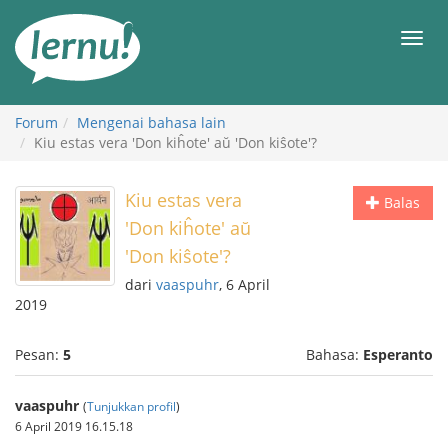
Ke
daftar
Men
isi
Forum
Mengenai bahasa lain
Kiu estas vera 'Don kiĥote' aŭ 'Don kiŝote'?
Kiu estas vera
Balas
'Don kiĥote' aŭ
'Don kiŝote'?
dari
vaaspuhr
, 6 April
2019
Pesan:
5
Bahasa:
Esperanto
vaaspuhr
(
Tunjukkan profil
)
6 April 2019 16.15.18