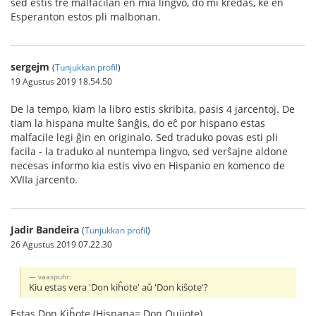
sed estis tre malfacilan en mia lingvo, do mi kredas, ke en
Esperanton estos pli malbonan.
sergejm
(
Tunjukkan profil
)
19 Agustus 2019 18.54.50
De la tempo, kiam la libro estis skribita, pasis 4 jarcentoj. De
tiam la hispana multe ŝanĝis, do eĉ por hispano estas
malfacile legi ĝin en originalo. Sed traduko povas esti pli
facila - la traduko al nuntempa lingvo, sed verŝajne aldone
necesas informo kia estis vivo en Hispanio en komenco de
XVIIa jarcento.
Jadir Bandeira
(
Tunjukkan profil
)
26 Agustus 2019 07.22.30
vaaspuhr:
Kiu estas vera 'Don kiĥote' aŭ 'Don kiŝote'?
Estas Don Kiĥote (Hispana= Don Quijote)