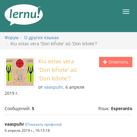
К
содержанию
Мен
Форум
О других языках
Kiu estas vera 'Don kiĥote' aŭ 'Don kiŝote'?
Kiu estas vera
Ответить
'Don kiĥote' aŭ
'Don kiŝote'?
от
vaaspuhr
, 6 апреля
2019 г.
Сообщений:
5
Язык:
Esperanto
vaaspuhr
(
Показать профиль
)
6 апреля 2019 г., 16:15:18