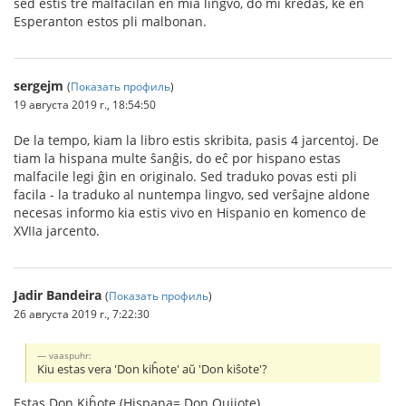
sed estis tre malfacilan en mia lingvo, do mi kredas, ke en
Esperanton estos pli malbonan.
sergejm
(
Показать профиль
)
19 августа 2019 г., 18:54:50
De la tempo, kiam la libro estis skribita, pasis 4 jarcentoj. De
tiam la hispana multe ŝanĝis, do eĉ por hispano estas
malfacile legi ĝin en originalo. Sed traduko povas esti pli
facila - la traduko al nuntempa lingvo, sed verŝajne aldone
necesas informo kia estis vivo en Hispanio en komenco de
XVIIa jarcento.
Jadir Bandeira
(
Показать профиль
)
26 августа 2019 г., 7:22:30
vaaspuhr:
Kiu estas vera 'Don kiĥote' aŭ 'Don kiŝote'?
Estas Don Kiĥote (Hispana= Don Quijote)