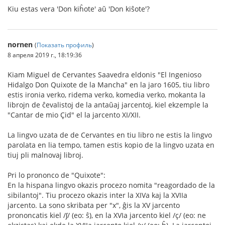
Kiu estas vera 'Don kiĥote' aŭ 'Don kiŝote'?
nornen
(
Показать профиль
)
8 апреля 2019 г., 18:19:36
Kiam Miguel de Cervantes Saavedra eldonis "El Ingenioso
Hidalgo Don Quixote de la Mancha" en la jaro 1605, tiu libro
estis ironia verko, ridema verko, komedia verko, mokanta la
librojn de ĉevalistoj de la antaŭaj jarcentoj, kiel ekzemple la
"Cantar de mio Çid" el la jarcento XI/XII.
La lingvo uzata de de Cervantes en tiu libro ne estis la lingvo
parolata en lia tempo, tamen estis kopio de la lingvo uzata en
tiuj pli malnovaj libroj.
Pri lo prononco de "Quixote":
En la hispana lingvo okazis procezo nomita "reagordado de la
sibilantoj". Tiu procezo okazis inter la XIVa kaj la XVIIa
jarcento. La sono skribata per "x", ĝis la XV jarcento
prononcatis kiel /ʃ/ (eo: ŝ), en la XVIa jarcento kiel /ç/ (eo: ne