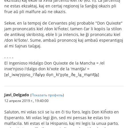
ekzistas) kaj ekde la XVIIa jarcento kiel /x/ (eo: ĥ). La jarcentoj
ne estas ekzaktaj, kaj en certaj regionoj la ŝanĝoj okazis pli
frue aŭ pli malfure aŭ ne okazis.
Sekve, en la tempoj de Cervantes plej probable "Don Quixote"
jam prononcatis kiel /don ki'ĥote/, tamen ĉar li kopiis la stilon
de antikvaj skribistoj, eble li ja intencis, ke ĝi prononcatu kiel
/don ki'ŝote/. Sume, ambaŭ prononcoj kaj ambaŭ esperantigoj
al mi ŝajnas taŭgaj.
- - - -
El Ingenioso Hidalgo Don Quixote de la Mancha = /el
inxe'njoso i'dalgo don ki'xote de la 'mantʃa/ =
[e̞l‿iɴxe̞'ɲjo̞so̞‿i'ða̠lɣo̞ do̞n‿ki'χo̞te̞‿ðe̞‿la̠‿ma̠nʲtʃa̠]
Javi_Delgado
(
Показать профиль
)
12 апреля 2019 г., 19:40:00
Saluton, mi volas scii se iu en ĉi tiu foro, legis Don Kiĥoto en
Esperanto. Mi volas legi ĝin, sed mi pensas ke estas tro
malfacila. Mi estas el la Hispanio, kaj mi legis la unua parto,