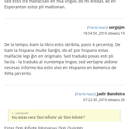
sed estis tre malfacilan en mia lingvo, do mi kredas, ke en
Esperanton estos pli malbonan.
sergejm
(
הצגת פרופיל
)
19 באוגוסט 2019, 18:54:50
De la tempo, kiam la libro estis skribita, pasis 4 jarcentoj. De
tiam la hispana multe ŝanĝis, do eĉ por hispano estas
malfacile legi ĝin en originalo. Sed traduko povas esti pli
facila - la traduko al nuntempa lingvo, sed verŝajne aldone
necesas informo kia estis vivo en Hispanio en komenco de
XVIIa jarcento.
Jadir Bandeira
(
הצגת פרופיל
)
26 באוגוסט 2019, 07:22:30
vaaspuhr:
Kiu estas vera 'Don kiĥote' aŭ 'Don kiŝote'?
Estas Don Kiĥote (Hispana= Don Quijote)