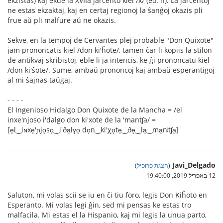
ekzistas) kaj ekde la XVIIa jarcento kiel /x/ (eo: ĥ). La jarcentoj
ne estas ekzaktaj, kaj en certaj regionoj la ŝanĝoj okazis pli
frue aŭ pli malfure aŭ ne okazis.
Sekve, en la tempoj de Cervantes plej probable "Don Quixote"
jam prononcatis kiel /don ki'ĥote/, tamen ĉar li kopiis la stilon
de antikvaj skribistoj, eble li ja intencis, ke ĝi prononcatu kiel
/don ki'ŝote/. Sume, ambaŭ prononcoj kaj ambaŭ esperantigoj
al mi ŝajnas taŭgaj.
- - - -
El Ingenioso Hidalgo Don Quixote de la Mancha = /el
inxe'njoso i'dalgo don ki'xote de la 'mantʃa/ =
[e̞l‿iɴxe̞'ɲjo̞so̞‿i'ða̠lɣo̞ do̞n‿ki'χo̞te̞‿ðe̞‿la̠‿ma̠nʲtʃa̠]
Javi_Delgado
(
הצגת פרופיל
)
12 באפריל 2019, 19:40:00
Saluton, mi volas scii se iu en ĉi tiu foro, legis Don Kiĥoto en
Esperanto. Mi volas legi ĝin, sed mi pensas ke estas tro
malfacila. Mi estas el la Hispanio, kaj mi legis la unua parto,