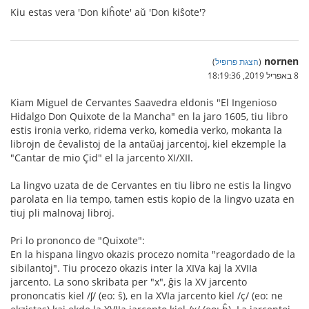
Kiu estas vera 'Don kiĥote' aŭ 'Don kiŝote'?
nornen
(
הצגת פרופיל
)
8 באפריל 2019, 18:19:36
Kiam Miguel de Cervantes Saavedra eldonis "El Ingenioso
Hidalgo Don Quixote de la Mancha" en la jaro 1605, tiu libro
estis ironia verko, ridema verko, komedia verko, mokanta la
librojn de ĉevalistoj de la antaŭaj jarcentoj, kiel ekzemple la
"Cantar de mio Çid" el la jarcento XI/XII.
La lingvo uzata de de Cervantes en tiu libro ne estis la lingvo
parolata en lia tempo, tamen estis kopio de la lingvo uzata en
tiuj pli malnovaj libroj.
Pri lo prononco de "Quixote":
En la hispana lingvo okazis procezo nomita "reagordado de la
sibilantoj". Tiu procezo okazis inter la XIVa kaj la XVIIa
jarcento. La sono skribata per "x", ĝis la XV jarcento
prononcatis kiel /ʃ/ (eo: ŝ), en la XVIa jarcento kiel /ç/ (eo: ne