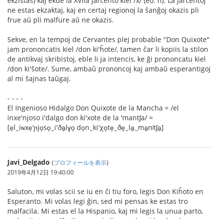
ekzistas) kaj ekde la XVIIa jarcento kiel /x/ (eo: ĥ). La jarcentoj
ne estas ekzaktaj, kaj en certaj regionoj la ŝanĝoj okazis pli
frue aŭ pli malfure aŭ ne okazis.
Sekve, en la tempoj de Cervantes plej probable "Don Quixote"
jam prononcatis kiel /don ki'ĥote/, tamen ĉar li kopiis la stilon
de antikvaj skribistoj, eble li ja intencis, ke ĝi prononcatu kiel
/don ki'ŝote/. Sume, ambaŭ prononcoj kaj ambaŭ esperantigoj
al mi ŝajnas taŭgaj.
- - - -
El Ingenioso Hidalgo Don Quixote de la Mancha = /el
inxe'njoso i'dalgo don ki'xote de la 'mantʃa/ =
[e̞l‿iɴxe̞'ɲjo̞so̞‿i'ða̠lɣo̞ do̞n‿ki'χo̞te̞‿ðe̞‿la̠‿ma̠nʲtʃa̠]
Javi_Delgado
(
プロフィールを表示
)
2019年4月12日 19:40:00
Saluton, mi volas scii se iu en ĉi tiu foro, legis Don Kiĥoto en
Esperanto. Mi volas legi ĝin, sed mi pensas ke estas tro
malfacila. Mi estas el la Hispanio, kaj mi legis la unua parto,