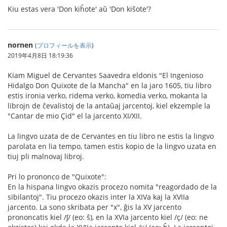
Kiu estas vera 'Don kiĥote' aŭ 'Don kiŝote'?
nornen
(
プロフィールを表示
)
2019年4月8日 18:19:36
Kiam Miguel de Cervantes Saavedra eldonis "El Ingenioso
Hidalgo Don Quixote de la Mancha" en la jaro 1605, tiu libro
estis ironia verko, ridema verko, komedia verko, mokanta la
librojn de ĉevalistoj de la antaŭaj jarcentoj, kiel ekzemple la
"Cantar de mio Çid" el la jarcento XI/XII.
La lingvo uzata de de Cervantes en tiu libro ne estis la lingvo
parolata en lia tempo, tamen estis kopio de la lingvo uzata en
tiuj pli malnovaj libroj.
Pri lo prononco de "Quixote":
En la hispana lingvo okazis procezo nomita "reagordado de la
sibilantoj". Tiu procezo okazis inter la XIVa kaj la XVIIa
jarcento. La sono skribata per "x", ĝis la XV jarcento
prononcatis kiel /ʃ/ (eo: ŝ), en la XVIa jarcento kiel /ç/ (eo: ne