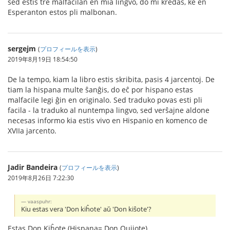
sed estis tre malfacilan en mia lingvo, do mi kredas, ke en
Esperanton estos pli malbonan.
sergejm
(
プロフィールを表示
)
2019年8月19日 18:54:50
De la tempo, kiam la libro estis skribita, pasis 4 jarcentoj. De
tiam la hispana multe ŝanĝis, do eĉ por hispano estas
malfacile legi ĝin en originalo. Sed traduko povas esti pli
facila - la traduko al nuntempa lingvo, sed verŝajne aldone
necesas informo kia estis vivo en Hispanio en komenco de
XVIIa jarcento.
Jadir Bandeira
(
プロフィールを表示
)
2019年8月26日 7:22:30
vaaspuhr:
Kiu estas vera 'Don kiĥote' aŭ 'Don kiŝote'?
Estas Don Kiĥote (Hispana= Don Quijote)