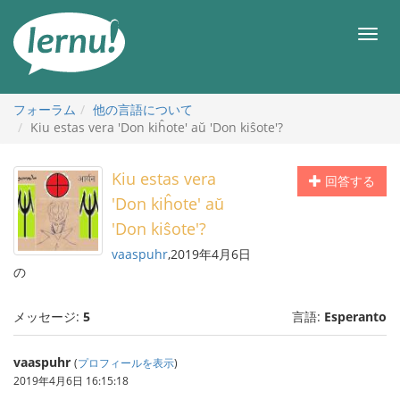
目
次
メ
へ
ニ
ュ
ー
フォーラム
他の言語について
Kiu estas vera 'Don kiĥote' aŭ 'Don kiŝote'?
Kiu estas vera
回答する
'Don kiĥote' aŭ
'Don kiŝote'?
vaaspuhr
,2019年4月6日
の
メッセージ:
5
言語:
Esperanto
vaaspuhr
(
プロフィールを表示
)
2019年4月6日 16:15:18