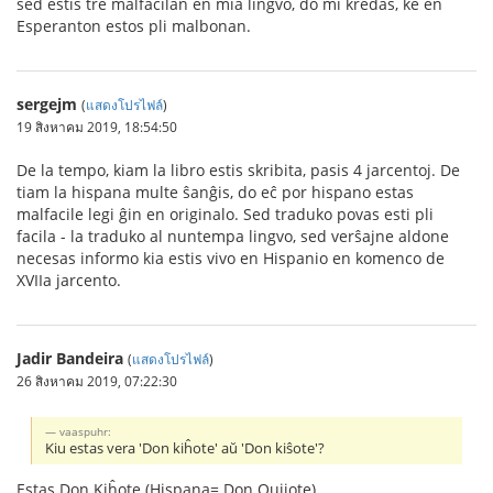
sed estis tre malfacilan en mia lingvo, do mi kredas, ke en
Esperanton estos pli malbonan.
sergejm
(
แสดงโปรไฟล์
)
19 สิงหาคม 2019, 18:54:50
De la tempo, kiam la libro estis skribita, pasis 4 jarcentoj. De
tiam la hispana multe ŝanĝis, do eĉ por hispano estas
malfacile legi ĝin en originalo. Sed traduko povas esti pli
facila - la traduko al nuntempa lingvo, sed verŝajne aldone
necesas informo kia estis vivo en Hispanio en komenco de
XVIIa jarcento.
Jadir Bandeira
(
แสดงโปรไฟล์
)
26 สิงหาคม 2019, 07:22:30
vaaspuhr:
Kiu estas vera 'Don kiĥote' aŭ 'Don kiŝote'?
Estas Don Kiĥote (Hispana= Don Quijote)