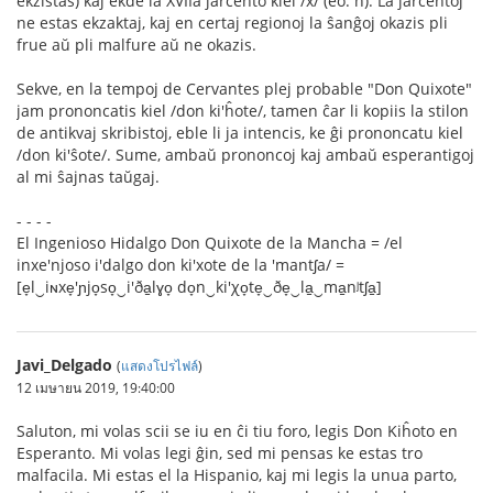
ekzistas) kaj ekde la XVIIa jarcento kiel /x/ (eo: ĥ). La jarcentoj
ne estas ekzaktaj, kaj en certaj regionoj la ŝanĝoj okazis pli
frue aŭ pli malfure aŭ ne okazis.
Sekve, en la tempoj de Cervantes plej probable "Don Quixote"
jam prononcatis kiel /don ki'ĥote/, tamen ĉar li kopiis la stilon
de antikvaj skribistoj, eble li ja intencis, ke ĝi prononcatu kiel
/don ki'ŝote/. Sume, ambaŭ prononcoj kaj ambaŭ esperantigoj
al mi ŝajnas taŭgaj.
- - - -
El Ingenioso Hidalgo Don Quixote de la Mancha = /el
inxe'njoso i'dalgo don ki'xote de la 'mantʃa/ =
[e̞l‿iɴxe̞'ɲjo̞so̞‿i'ða̠lɣo̞ do̞n‿ki'χo̞te̞‿ðe̞‿la̠‿ma̠nʲtʃa̠]
Javi_Delgado
(
แสดงโปรไฟล์
)
12 เมษายน 2019, 19:40:00
Saluton, mi volas scii se iu en ĉi tiu foro, legis Don Kiĥoto en
Esperanto. Mi volas legi ĝin, sed mi pensas ke estas tro
malfacila. Mi estas el la Hispanio, kaj mi legis la unua parto,