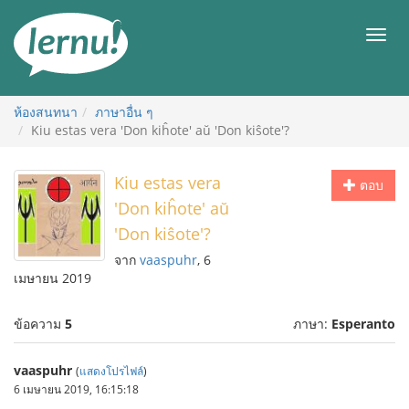
ไป
ยัง
เมนู
สารบัญ
ห้องสนทนา
ภาษาอื่น ๆ
Kiu estas vera 'Don kiĥote' aŭ 'Don kiŝote'?
Kiu estas vera
ตอบ
'Don kiĥote' aŭ
'Don kiŝote'?
จาก
vaaspuhr
, 6
เมษายน 2019
ข้อความ
5
ภาษา:
Esperanto
vaaspuhr
(
แสดงโปรไฟล์
)
6 เมษายน 2019, 16:15:18