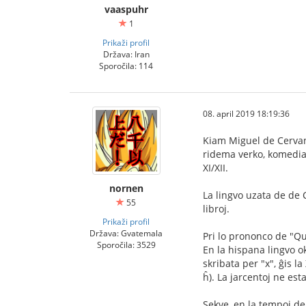
vaaspuhr
1
Prikaži profil
Država: Iran
Sporočila: 114
08. april 2019 18:19:36
Kiam Miguel de Cervant
ridema verko, komedia v
XI/XII.
nornen
La lingvo uzata de de C
55
libroj.
Prikaži profil
Država: Gvatemala
Pri lo prononco de "Qu
Sporočila: 3529
En la hispana lingvo ok
skribata per "x", ĝis la
ĥ). La jarcentoj ne est
Sekve, en la tempoj de 