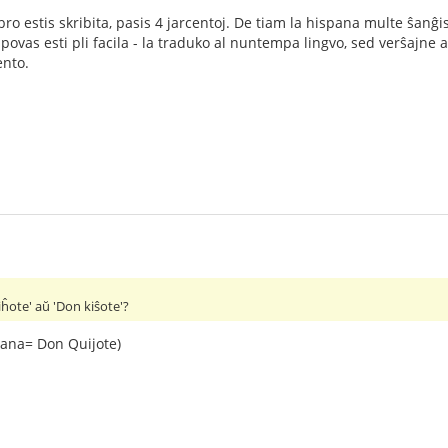
bro estis skribita, pasis 4 jarcentoj. De tiam la hispana multe ŝanĝi
 povas esti pli facila - la traduko al nuntempa lingvo, sed verŝajne
ento.
iĥote' aŭ 'Don kiŝote'?
pana= Don Quijote)