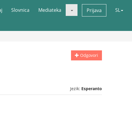
aj
Slovnica
Mediateka
SL
Prijava
Odgovori
Jezik:
Esperanto