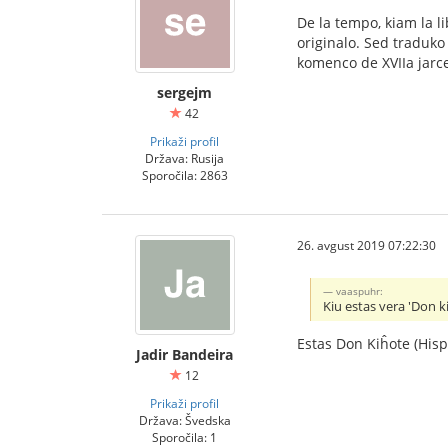
De la tempo, kiam la li
originalo. Sed traduko
komenco de XVIIa jarc
sergejm
42
Prikaži profil
Država: Rusija
Sporočila: 2863
26. avgust 2019 07:22:30
vaaspuhr:
Kiu estas vera 'Don k
Estas Don Kiĥote (His
Jadir Bandeira
12
Prikaži profil
Država: Švedska
Sporočila: 1