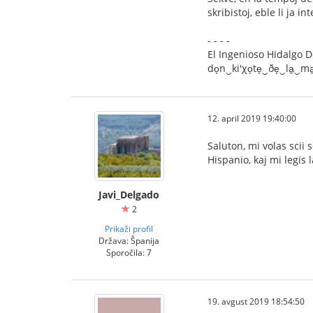
skribistoj, eble li ja 
- - - -
El Ingenioso Hidalgo Don
do̞n‿ki'χo̞te̞‿ðe̞‿la̠‿ma̠
12. april 2019 19:40:00
Saluton, mi volas scii 
Hispanio, kaj mi legis
Javi_Delgado
2
Prikaži profil
Država: Španija
Sporočila: 7
19. avgust 2019 18:54:50