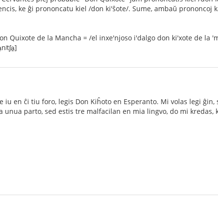
intencis, ke ĝi prononcatu kiel /don ki'ŝote/. Sume, ambaŭ prononcoj
 Quixote de la Mancha = /el inxe'njoso i'dalgo don ki'xote de la 'mantʃ
nʲtʃa̠]
se iu en ĉi tiu foro, legis Don Kiĥoto en Esperanto. Mi volas legi ĝin,
 la unua parto, sed estis tre malfacilan en mia lingvo, do mi kredas