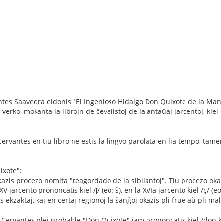
es Saavedra eldonis "El Ingenioso Hidalgo Don Quixote de la Mancha"
erko, mokanta la librojn de ĉevalistoj de la antaŭaj jarcentoj, kiel
ervantes en tiu libro ne estis la lingvo parolata en lia tempo, tamen
ixote":
azis procezo nomita "reagordado de la sibilantoj". Tiu procezo okazi
 XV jarcento prononcatis kiel /ʃ/ (eo: ŝ), en la XVIa jarcento kiel /ç/ (eo
as ekzaktaj, kaj en certaj regionoj la ŝanĝoj okazis pli frue aŭ pli ma
Cervantes plej probable "Don Quixote" jam prononcatis kiel /don ki'ĥ