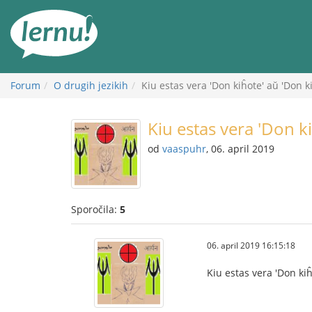
K
vsebini
Forum
O drugih jezikih
Kiu estas vera 'Don kiĥote' aŭ 'Don ki
Kiu estas vera 'Don ki
od
vaaspuhr
, 06. april 2019
Sporočila:
5
06. april 2019 16:15:18
Kiu estas vera 'Don kiĥ