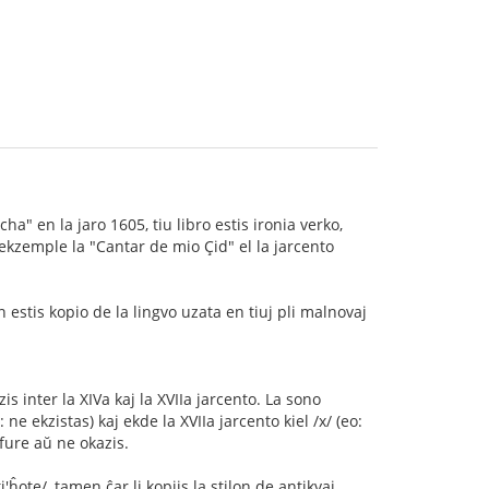
 en la jaro 1605, tiu libro estis ironia verko,
 ekzemple la "Cantar de mio Çid" el la jarcento
 estis kopio de la lingvo uzata en tiuj pli malnovaj
s inter la XIVa kaj la XVIIa jarcento. La sono
: ne ekzistas) kaj ekde la XVIIa jarcento kiel /x/ (eo:
lfure aŭ ne okazis.
ote/, tamen ĉar li kopiis la stilon de antikvaj