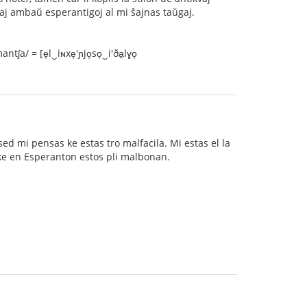
 kaj ambaŭ esperantigoj al mi ŝajnas taŭgaj.
a/ = [e̞l‿iɴxe̞'ɲjo̞so̞‿i'ða̠lɣo̞
 sed mi pensas ke estas tro malfacila. Mi estas el la
, ke en Esperanton estos pli malbonan.