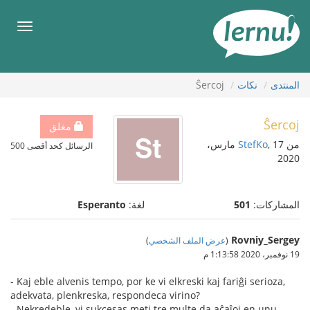
لى
لمحتويات
قائمة
طعام
المنتدى
نكات
Ŝercoj
Ŝercoj
مغلق
من
StefKo
, 17 مارس،
الرسائل كحد أقصى 500
2020
المشاركات:
501
لغة:
Esperanto
Rovniy_Sergey
(
عرض الملف الشخصي
)
19 نوفمبر، 2020 1:13:58 م
- Kaj eble alvenis tempo, por ke vi elkreski kaj fariĝi serioza,
adekvata, plenkreska, respondeca virino?
- Nekredeble, vi sukcesas meti tre multe da aĉaĵoj en unu