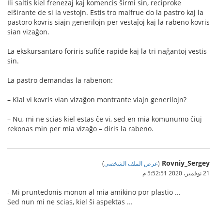
Ili saltis kiel frenezaj kaj komencis ŝirmi sin, reciproke
elŝirante de si la vestojn. Estis tro malfrue do la pastro kaj la
pastoro kovris siajn generilojn per vestaĵoj kaj la rabeno kovris
sian vizaĝon.
La ekskursantaro foriris sufiĉe rapide kaj la tri naĝantoj vestis
sin.
La pastro demandas la rabenon:
– Kial vi kovris vian vizaĝon montrante viajn generilojn?
– Nu, mi ne scias kiel estas ĉe vi, sed en mia komunumo ĉiuj
rekonas min per mia vizaĝo – diris la rabeno.
Rovniy_Sergey
(
عرض الملف الشخصي
)
21 نوفمبر، 2020 5:52:51 م
- Mi pruntedonis monon al mia amikino por plastio ...
Sed nun mi ne scias, kiel ŝi aspektas ...