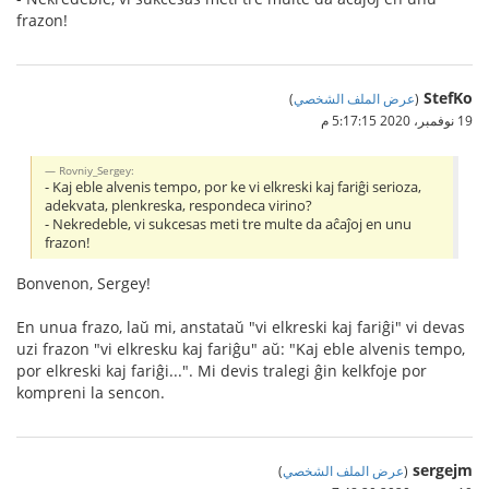
frazon!
StefKo
(
عرض الملف الشخصي
)
19 نوفمبر، 2020 5:17:15 م
Rovniy_Sergey:
- Kaj eble alvenis tempo, por ke vi elkreski kaj fariĝi serioza,
adekvata, plenkreska, respondeca virino?
- Nekredeble, vi sukcesas meti tre multe da aĉaĵoj en unu
frazon!
Bonvenon, Sergey!
En unua frazo, laŭ mi, anstataŭ "vi elkreski kaj fariĝi" vi devas
uzi frazon "vi elkresku kaj fariĝu" aŭ: "Kaj eble alvenis tempo,
por elkreski kaj fariĝi...". Mi devis tralegi ĝin kelkfoje por
kompreni la sencon.
sergejm
(
عرض الملف الشخصي
)