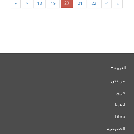
20
«
<
18
19
21
22
>
»
العربية
من نحن
فريق
ادعمنا
Libro
الخصوصية