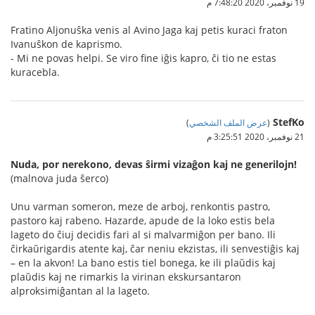
19 نوفمبر، 2020 7:48:20 م
Fratino Aljonuŝka venis al Avino Jaga kaj petis kuraci fraton
Ivanuŝkon de kaprismo.
- Mi ne povas helpi. Se viro fine iĝis kapro, ĉi tio ne estas
kuracebla.
StefKo
(
عرض الملف الشخصي
)
21 نوفمبر، 2020 3:25:51 م
Nuda, por nerekono, devas ŝirmi vizaĝon kaj ne generilojn!
(malnova juda ŝerco)
Unu varman someron, meze de arboj, renkontis pastro,
pastoro kaj rabeno. Hazarde, apude de la loko estis bela
lageto do ĉiuj decidis fari al si malvarmiĝon per bano. Ili
ĉirkaŭrigardis atente kaj, ĉar neniu ekzistas, ili senvestiĝis kaj
– en la akvon! La bano estis tiel bonega, ke ili plaŭdis kaj
plaŭdis kaj ne rimarkis la virinan ekskursantaron
alproksimiĝantan al la lageto.