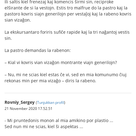
Ili saltis kiel frenezaj kaj komencis ŝirmi sin, reciproke
elŝirante de si la vestojn. Estis tro malfrue do la pastro kaj la
pastoro kovris siajn generilojn per vestaĵoj kaj la rabeno kovris
sian vizaĝon.
La ekskursantaro foriris sufiĉe rapide kaj la tri naĝantoj vestis
sin.
La pastro demandas la rabenon:
– Kial vi kovris vian vizaĝon montrante viajn generilojn?
– Nu, mi ne scias kiel estas ĉe vi, sed en mia komunumo ĉiuj
rekonas min per mia vizaĝo – diris la rabeno.
Rovniy_Sergey
(
Tunjukkan profil
)
21 November 2020 17.52.51
- Mi pruntedonis monon al mia amikino por plastio ...
Sed nun mi ne scias, kiel ŝi aspektas ...