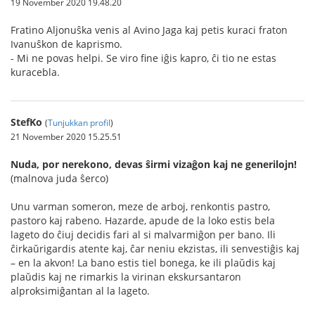
19 November 2020 19.48.20
Fratino Aljonuŝka venis al Avino Jaga kaj petis kuraci fraton
Ivanuŝkon de kaprismo.
- Mi ne povas helpi. Se viro fine iĝis kapro, ĉi tio ne estas
kuracebla.
StefKo
(
Tunjukkan profil
)
21 November 2020 15.25.51
Nuda, por nerekono, devas ŝirmi vizaĝon kaj ne generilojn!
(malnova juda ŝerco)
Unu varman someron, meze de arboj, renkontis pastro,
pastoro kaj rabeno. Hazarde, apude de la loko estis bela
lageto do ĉiuj decidis fari al si malvarmiĝon per bano. Ili
ĉirkaŭrigardis atente kaj, ĉar neniu ekzistas, ili senvestiĝis kaj
– en la akvon! La bano estis tiel bonega, ke ili plaŭdis kaj
plaŭdis kaj ne rimarkis la virinan ekskursantaron
alproksimiĝantan al la lageto.