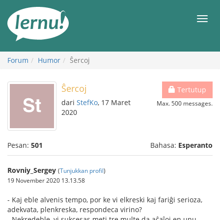
Ke
daftar
Men
isi
Forum
Humor
Ŝercoj
Ŝercoj
Tertutup
dari
StefKo
, 17 Maret
Max. 500 messages.
2020
Pesan:
501
Bahasa:
Esperanto
Rovniy_Sergey
(
Tunjukkan profil
)
19 November 2020 13.13.58
- Kaj eble alvenis tempo, por ke vi elkreski kaj fariĝi serioza,
adekvata, plenkreska, respondeca virino?
- Nekredeble, vi sukcesas meti tre multe da aĉaĵoj en unu