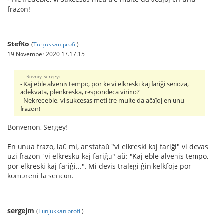
frazon!
StefKo
(
Tunjukkan profil
)
19 November 2020 17.17.15
Rovniy_Sergey:
- Kaj eble alvenis tempo, por ke vi elkreski kaj fariĝi serioza,
adekvata, plenkreska, respondeca virino?
- Nekredeble, vi sukcesas meti tre multe da aĉaĵoj en unu
frazon!
Bonvenon, Sergey!
En unua frazo, laŭ mi, anstataŭ "vi elkreski kaj fariĝi" vi devas
uzi frazon "vi elkresku kaj fariĝu" aŭ: "Kaj eble alvenis tempo,
por elkreski kaj fariĝi...". Mi devis tralegi ĝin kelkfoje por
kompreni la sencon.
sergejm
(
Tunjukkan profil
)