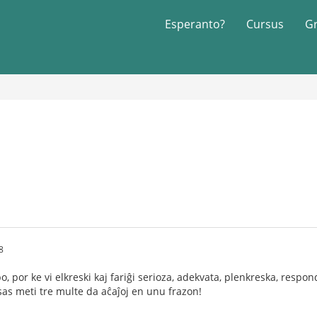
Esperanto?
Cursus
G
8
o, por ke vi elkreski kaj fariĝi serioza, adekvata, plenkreska, respon
sas meti tre multe da aĉaĵoj en unu frazon!