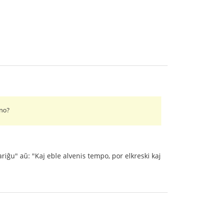
ino?
fariĝu" aŭ: "Kaj eble alvenis tempo, por elkreski kaj