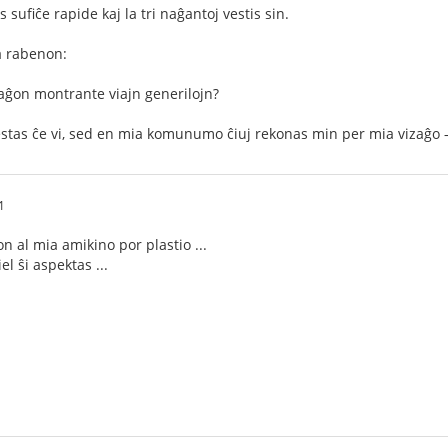
 sufiĉe rapide kaj la tri naĝantoj vestis sin.
a rabenon:
izaĝon montrante viajn generilojn?
 estas ĉe vi, sed en mia komunumo ĉiuj rekonas min per mia vizaĝo –
1
 al mia amikino por plastio ...
el ŝi aspektas ...