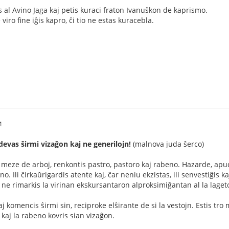
s al Avino Jaga kaj petis kuraci fraton Ivanuŝkon de kaprismo.
viro fine iĝis kapro, ĉi tio ne estas kuracebla.
1
evas ŝirmi vizaĝon kaj ne generilojn!
(malnova juda ŝerco)
ze de arboj, renkontis pastro, pastoro kaj rabeno. Hazarde, apude d
. Ili ĉirkaŭrigardis atente kaj, ĉar neniu ekzistas, ili senvestiĝis kaj
j ne rimarkis la virinan ekskursantaron alproksimiĝantan al la laget
 kaj komencis ŝirmi sin, reciproke elŝirante de si la vestojn. Estis tro
 kaj la rabeno kovris sian vizaĝon.