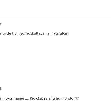
5
aroj de tiuj, kiuj aŭskultas miajn konsilojn.
3
j nokte manĝi .... Kio okazas al ĉi tiu mondo ???