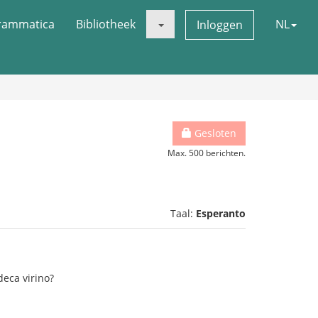
rammatica
Bibliotheek
NL
Inloggen
Gesloten
Max. 500 berichten.
Taal:
Esperanto
deca virino?