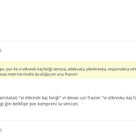
5
po, por ke vi elkreski kaj fariĝi serioza, adekvata, plenkreska, respondeca vir
esas meti tre multe da aĉaĵoj en unu frazon!
anstataŭ "vi elkreski kaj fariĝi" vi devas uzi frazon "vi elkresku kaj 
alegi ĝin kelkfoje por kompreni la sencon.
0