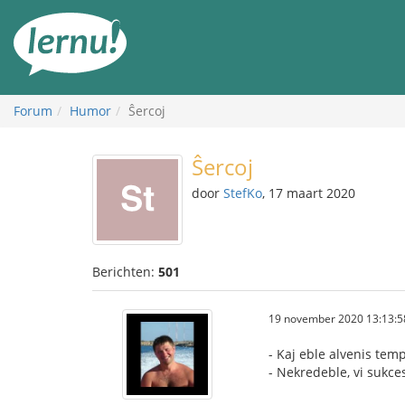
Naar
de
inhoud
Forum
Humor
Ŝercoj
Ŝercoj
door
StefKo
, 17 maart 2020
Berichten:
501
19 november 2020 13:13:5
- Kaj eble alvenis temp
- Nekredeble, vi sukce