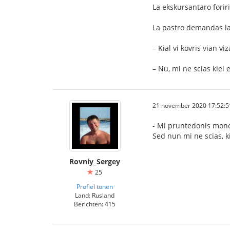
La ekskursantaro foriris
La pastro demandas l
– Kial vi kovris vian v
– Nu, mi ne scias kiel
21 november 2020 17:52:5
- Mi pruntedonis monon
Sed nun mi ne scias, ki
Rovniy_Sergey
25
Profiel tonen
Land: Rusland
Berichten: 415