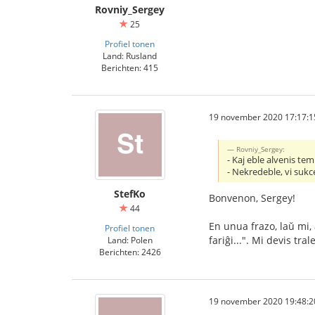
Rovniy_Sergey
25
Profiel tonen
Land: Rusland
Berichten: 415
19 november 2020 17:17:1
Rovniy_Sergey:
- Kaj eble alvenis tem
- Nekredeble, vi sukc
StefKo
Bonvenon, Sergey!
44
En unua frazo, laŭ mi, 
Profiel tonen
fariĝi...". Mi devis tr
Land: Polen
Berichten: 2426
19 november 2020 19:48:2