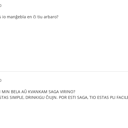
0
as io manĝebla en ĉi tiu arbaro?
0
ĜI MIN BELA AŬ KVANKAM SAGA VIRINO?
ESTAS SIMPLE, DRINKIGU ĈIUJN. POR ESTI SAGA, TIO ESTAS PLI FACI