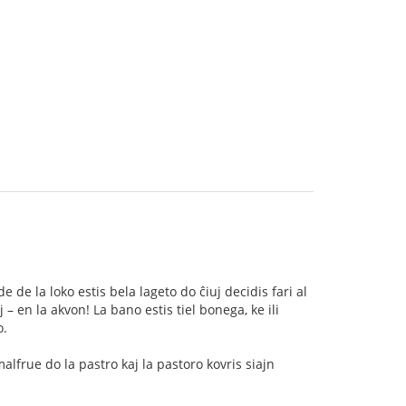
e la loko estis bela lageto do ĉiuj decidis fari al
 – en la akvon! La bano estis tiel bonega, ke ili
o.
 malfrue do la pastro kaj la pastoro kovris siajn