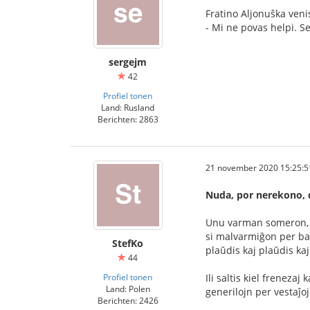
Fratino Aljonuŝka veni
- Mi ne povas helpi. Se 
sergejm
42
Profiel tonen
Land: Rusland
Berichten: 2863
21 november 2020 15:25:5
Nuda, por nerekono, d
Unu varman someron, me
si malvarmiĝon per bano
StefKo
plaŭdis kaj plaŭdis ka
44
Profiel tonen
Ili saltis kiel frenezaj
Land: Polen
generilojn per vestaĵoj
Berichten: 2426