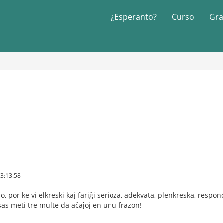
¿Esperanto?
Curso
Gra
3:13:58
o, por ke vi elkreski kaj fariĝi serioza, adekvata, plenkreska, respon
sas meti tre multe da aĉaĵoj en unu frazon!