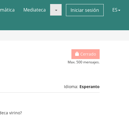
mática
Mediateca
ES
Iniciar sesión
Cerrado
Max. 500 mensajes.
Idioma:
Esperanto
deca virino?