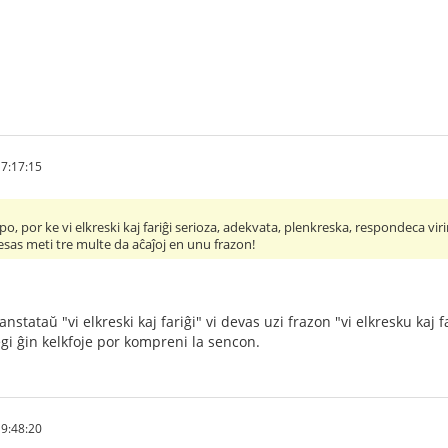
7:17:15
po, por ke vi elkreski kaj fariĝi serioza, adekvata, plenkreska, respondeca vir
esas meti tre multe da aĉaĵoj en unu frazon!
anstataŭ "vi elkreski kaj fariĝi" vi devas uzi frazon "vi elkresku kaj 
alegi ĝin kelkfoje por kompreni la sencon.
9:48:20