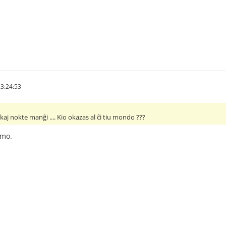
3:24:53
kaj nokte manĝi .... Kio okazas al ĉi tiu mondo ???
smo.