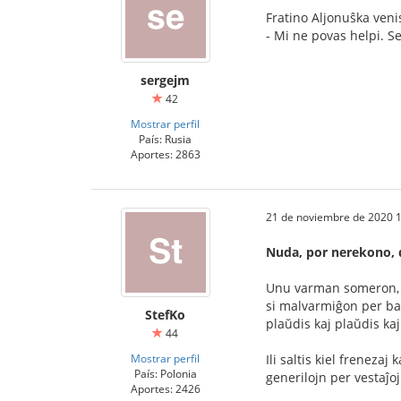
Fratino Aljonuŝka veni
- Mi ne povas helpi. Se 
sergejm
42
Mostrar perfil
País: Rusia
Aportes: 2863
21 de noviembre de 2020 1
Nuda, por nerekono, d
Unu varman someron, me
si malvarmiĝon per bano
StefKo
plaŭdis kaj plaŭdis ka
44
Mostrar perfil
Ili saltis kiel frenezaj
País: Polonia
generilojn per vestaĵoj
Aportes: 2426