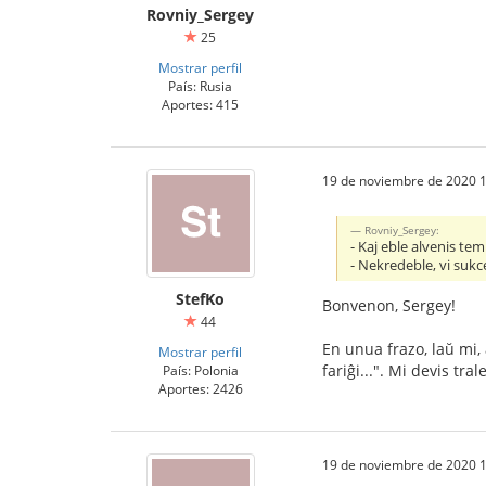
Rovniy_Sergey
25
Mostrar perfil
País: Rusia
Aportes: 415
19 de noviembre de 2020 1
Rovniy_Sergey:
- Kaj eble alvenis tem
- Nekredeble, vi sukc
StefKo
Bonvenon, Sergey!
44
En unua frazo, laŭ mi, 
Mostrar perfil
fariĝi...". Mi devis tr
País: Polonia
Aportes: 2426
19 de noviembre de 2020 1