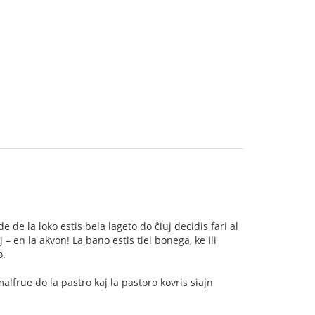
e la loko estis bela lageto do ĉiuj decidis fari al
 – en la akvon! La bano estis tiel bonega, ke ili
o.
 malfrue do la pastro kaj la pastoro kovris siajn