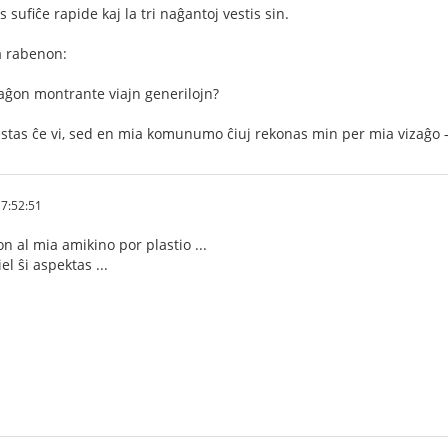
 sufiĉe rapide kaj la tri naĝantoj vestis sin.
a rabenon:
izaĝon montrante viajn generilojn?
 estas ĉe vi, sed en mia komunumo ĉiuj rekonas min per mia vizaĝo –
7:52:51
 al mia amikino por plastio ...
el ŝi aspektas ...