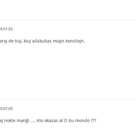
9:51:55
aroj de tiuj, kiuj aŭskultas miajn konsilojn.
0:07:03
j nokte manĝi .... Kio okazas al ĉi tiu mondo ???