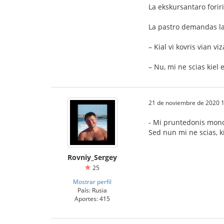
La ekskursantaro foriris
La pastro demandas l
– Kial vi kovris vian v
– Nu, mi ne scias kiel
21 de noviembre de 2020 1
- Mi pruntedonis monon
Sed nun mi ne scias, ki
Rovniy_Sergey
25
Mostrar perfil
País: Rusia
Aportes: 415