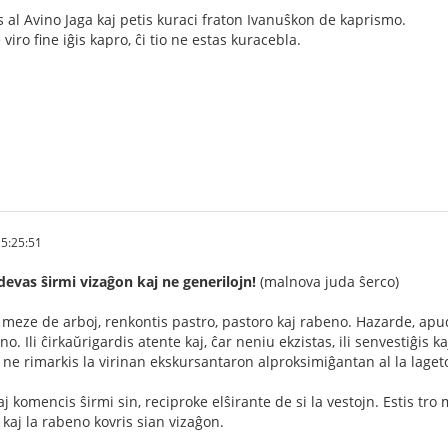
s al Avino Jaga kaj petis kuraci fraton Ivanuŝkon de kaprismo.
viro fine iĝis kapro, ĉi tio ne estas kuracebla.
5:25:51
evas ŝirmi vizaĝon kaj ne generilojn!
(malnova juda ŝerco)
ze de arboj, renkontis pastro, pastoro kaj rabeno. Hazarde, apude d
. Ili ĉirkaŭrigardis atente kaj, ĉar neniu ekzistas, ili senvestiĝis kaj
j ne rimarkis la virinan ekskursantaron alproksimiĝantan al la laget
 kaj komencis ŝirmi sin, reciproke elŝirante de si la vestojn. Estis tro
 kaj la rabeno kovris sian vizaĝon.