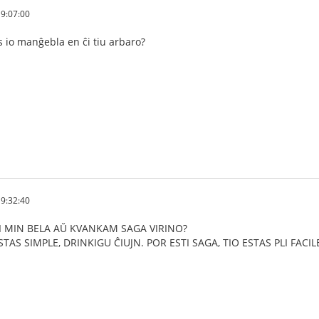
9:07:00
as io manĝebla en ĉi tiu arbaro?
9:32:40
ĜI MIN BELA AŬ KVANKAM SAGA VIRINO?
ESTAS SIMPLE, DRINKIGU ĈIUJN. POR ESTI SAGA, TIO ESTAS PLI FACI