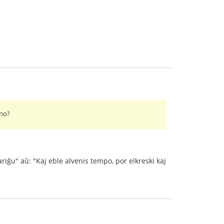
ino?
fariĝu" aŭ: "Kaj eble alvenis tempo, por elkreski kaj