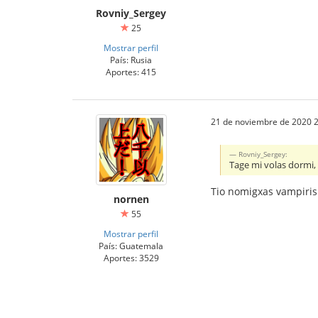
Rovniy_Sergey
25
Mostrar perfil
País: Rusia
Aportes: 415
21 de noviembre de 2020 2
Rovniy_Sergey:
Tage mi volas dormi, 
Tio nomigxas vampiri
nornen
55
Mostrar perfil
País: Guatemala
Aportes: 3529