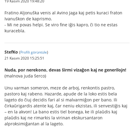
19 Kasım 2020 19:48:20
Fratino Aljonuŝka venis al Avino Jaga kaj petis kuraci fraton
Ivanuŝkon de kaprismo.
- Mi ne povas helpi. Se viro fine iĝis kapro, ĉi tio ne estas
kuracebla.
StefKo
(
Profili görüntüle
)
21 Kasım 2020 15:25:51
Nuda, por nerekono, devas ŝirmi vizaĝon kaj ne generilojn!
(malnova juda ŝerco)
Unu varman someron, meze de arboj, renkontis pastro,
pastoro kaj rabeno. Hazarde, apude de la loko estis bela
lageto do ĉiuj decidis fari al si malvarmiĝon per bano. Ili
ĉirkaŭrigardis atente kaj, ĉar neniu ekzistas, ili senvestiĝis kaj
– en la akvon! La bano estis tiel bonega, ke ili plaŭdis kaj
plaŭdis kaj ne rimarkis la virinan ekskursantaron
alproksimiĝantan al la lageto.