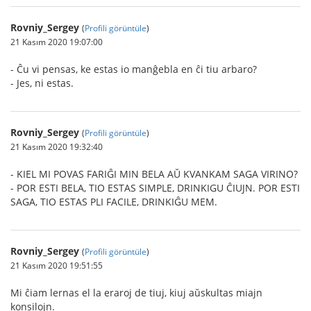
Rovniy_Sergey
(
Profili görüntüle
)
21 Kasım 2020 19:07:00
- Ĉu vi pensas, ke estas io manĝebla en ĉi tiu arbaro?
- Jes, ni estas.
Rovniy_Sergey
(
Profili görüntüle
)
21 Kasım 2020 19:32:40
- KIEL MI POVAS FARIĜI MIN BELA AŬ KVANKAM SAGA VIRINO?
- POR ESTI BELA, TIO ESTAS SIMPLE, DRINKIGU ĈIUJN. POR ESTI
SAGA, TIO ESTAS PLI FACILE, DRINKIĜU MEM.
Rovniy_Sergey
(
Profili görüntüle
)
21 Kasım 2020 19:51:55
Mi ĉiam lernas el la eraroj de tiuj, kiuj aŭskultas miajn
konsilojn.