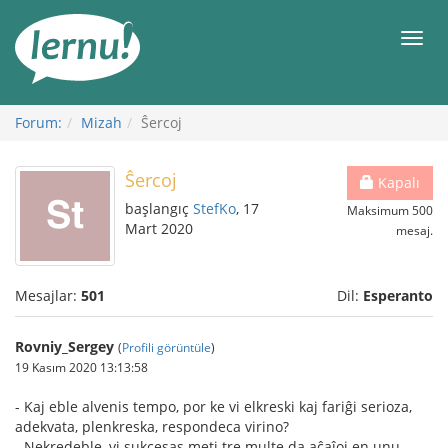
İçerik
Görüntüleme
Men
Forum:
Mizah
Ŝercoj
Ŝercoj
Kapalı
başlangıç
StefKo
, 17
Maksimum 500
Mart 2020
mesaj.
Mesajlar:
501
Dil:
Esperanto
Rovniy_Sergey
(
Profili görüntüle
)
19 Kasım 2020 13:13:58
- Kaj eble alvenis tempo, por ke vi elkreski kaj fariĝi serioza,
adekvata, plenkreska, respondeca virino?
- Nekredeble, vi sukcesas meti tre multe da aĉaĵoj en unu