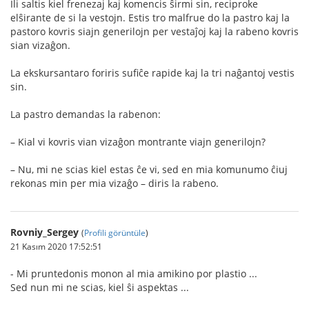
Ili saltis kiel frenezaj kaj komencis ŝirmi sin, reciproke
elŝirante de si la vestojn. Estis tro malfrue do la pastro kaj la
pastoro kovris siajn generilojn per vestaĵoj kaj la rabeno kovris
sian vizaĝon.
La ekskursantaro foriris sufiĉe rapide kaj la tri naĝantoj vestis
sin.
La pastro demandas la rabenon:
– Kial vi kovris vian vizaĝon montrante viajn generilojn?
– Nu, mi ne scias kiel estas ĉe vi, sed en mia komunumo ĉiuj
rekonas min per mia vizaĝo – diris la rabeno.
Rovniy_Sergey
(
Profili görüntüle
)
21 Kasım 2020 17:52:51
- Mi pruntedonis monon al mia amikino por plastio ...
Sed nun mi ne scias, kiel ŝi aspektas ...