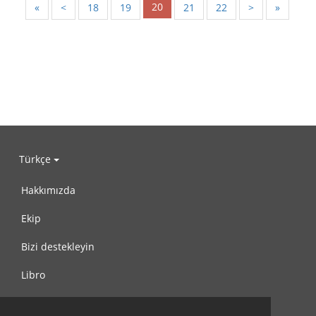
20
«
<
18
19
21
22
>
»
Türkçe
Hakkımızda
Ekip
Bizi destekleyin
Libro
Gizlilik Politikası