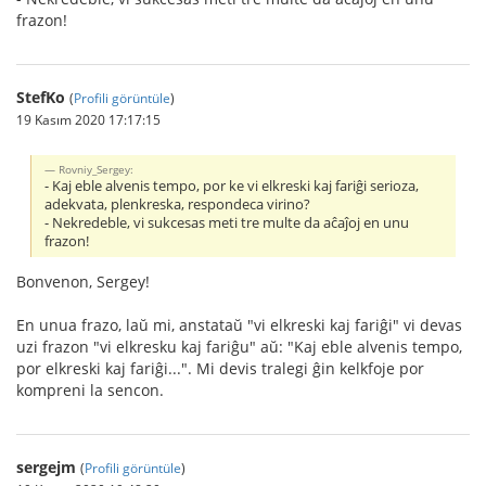
frazon!
StefKo
(
Profili görüntüle
)
19 Kasım 2020 17:17:15
Rovniy_Sergey:
- Kaj eble alvenis tempo, por ke vi elkreski kaj fariĝi serioza,
adekvata, plenkreska, respondeca virino?
- Nekredeble, vi sukcesas meti tre multe da aĉaĵoj en unu
frazon!
Bonvenon, Sergey!
En unua frazo, laŭ mi, anstataŭ "vi elkreski kaj fariĝi" vi devas
uzi frazon "vi elkresku kaj fariĝu" aŭ: "Kaj eble alvenis tempo,
por elkreski kaj fariĝi...". Mi devis tralegi ĝin kelkfoje por
kompreni la sencon.
sergejm
(
Profili görüntüle
)