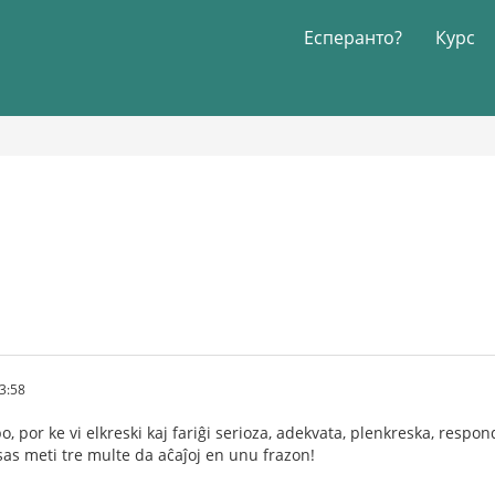
Есперанто?
Курс
3:58
o, por ke vi elkreski kaj fariĝi serioza, adekvata, plenkreska, respon
sas meti tre multe da aĉaĵoj en unu frazon!