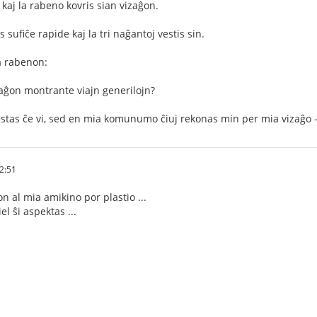
 kaj la rabeno kovris sian vizaĝon.
 sufiĉe rapide kaj la tri naĝantoj vestis sin.
a rabenon:
izaĝon montrante viajn generilojn?
 estas ĉe vi, sed en mia komunumo ĉiuj rekonas min per mia vizaĝo –
2:51
 al mia amikino por plastio ...
el ŝi aspektas ...