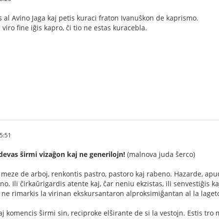
s al Avino Jaga kaj petis kuraci fraton Ivanuŝkon de kaprismo.
viro fine iĝis kapro, ĉi tio ne estas kuracebla.
5:51
evas ŝirmi vizaĝon kaj ne generilojn!
(malnova juda ŝerco)
ze de arboj, renkontis pastro, pastoro kaj rabeno. Hazarde, apude d
. Ili ĉirkaŭrigardis atente kaj, ĉar neniu ekzistas, ili senvestiĝis kaj
j ne rimarkis la virinan ekskursantaron alproksimiĝantan al la laget
 kaj komencis ŝirmi sin, reciproke elŝirante de si la vestojn. Estis tro