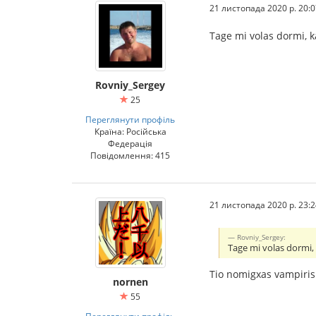
21 листопада 2020 р. 20:0
Tage mi volas dormi, ka
Rovniy_Sergey
25
Переглянути профіль
Країна: Російська
Федерація
Повідомлення: 415
21 листопада 2020 р. 23:2
Rovniy_Sergey:
Tage mi volas dormi, 
Tio nomigxas vampiri
nornen
55