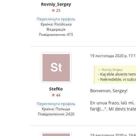
Rovniy_Sergey
25
Переглянути профіль
Країна: Російська
Федерація
Повідомлення: 415
19 листопада 2020 р. 17:1
Rovniy_Sergey:
- Kaj eble alvenis tem
- Nekredeble, vi sukc
StefKo
Bonvenon, Sergey!
44
En unua frazo, laŭ mi, 
Переглянути профіль
fariĝi...". Mi devis tr
Країна: Польща
Повідомлення: 2426
19 листопада 2020 р. 19:4