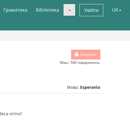
Граматика
Бібліотека
UK
Увійти
Закрити
Макс. 500 повідомлень.
Мова:
Esperanto
deca virino?