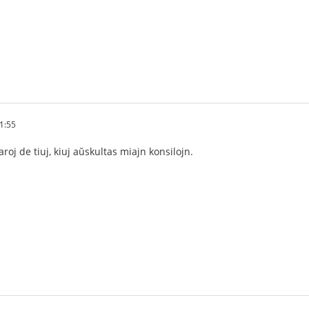
1:55
aroj de tiuj, kiuj aŭskultas miajn konsilojn.