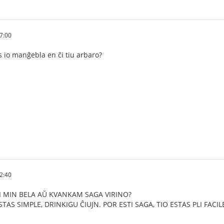
7:00
as io manĝebla en ĉi tiu arbaro?
2:40
ĜI MIN BELA AŬ KVANKAM SAGA VIRINO?
ESTAS SIMPLE, DRINKIGU ĈIUJN. POR ESTI SAGA, TIO ESTAS PLI FACI