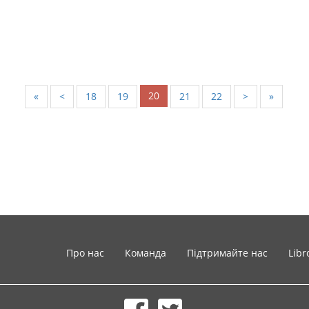
20
«
<
18
19
21
22
>
»
Про нас
Команда
Підтримайте нас
Libr