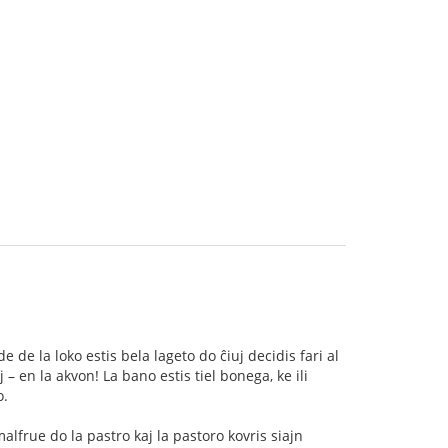
e la loko estis bela lageto do ĉiuj decidis fari al
 – en la akvon! La bano estis tiel bonega, ke ili
o.
 malfrue do la pastro kaj la pastoro kovris siajn