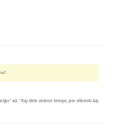
ino?
fariĝu" aŭ: "Kaj eble alvenis tempo, por elkreski kaj