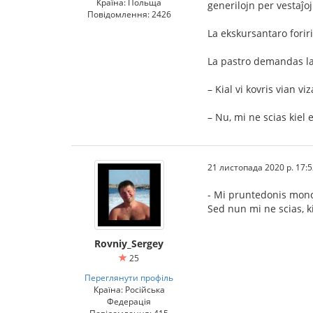
Країна: Польща
generilojn per vestaĵoj
Повідомлення: 2426
La ekskursantaro foriris
La pastro demandas l
– Kial vi kovris vian v
– Nu, mi ne scias kiel
21 листопада 2020 р. 17:5
- Mi pruntedonis monon
Sed nun mi ne scias, ki
Rovniy_Sergey
25
Переглянути профіль
Країна: Російська
Федерація