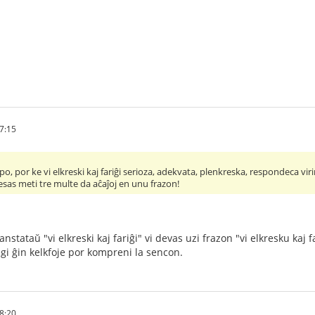
7:15
po, por ke vi elkreski kaj fariĝi serioza, adekvata, plenkreska, respondeca vir
esas meti tre multe da aĉaĵoj en unu frazon!
anstataŭ "vi elkreski kaj fariĝi" vi devas uzi frazon "vi elkresku kaj 
alegi ĝin kelkfoje por kompreni la sencon.
8:20