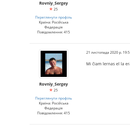
Rovniy_Sergey
25
Переглянути профіль
Країна: Російська
Федерація
Повідомлення: 415
21 листопада 2020 р. 19:5
Mi ĉiam lernas el la er
Rovniy_Sergey
25
Переглянути профіль
Країна: Російська
Федерація
Повідомлення: 415