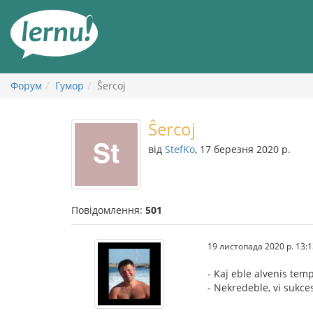
До
змісту
Форум
Гумор
Ŝercoj
Ŝercoj
від
StefKo
, 17 березня 2020 р.
Повідомлення:
501
19 листопада 2020 р. 13:1
- Kaj eble alvenis temp
- Nekredeble, vi sukce