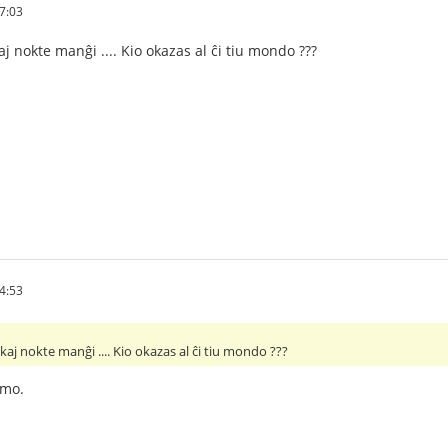
7:03
j nokte manĝi .... Kio okazas al ĉi tiu mondo ???
4:53
kaj nokte manĝi .... Kio okazas al ĉi tiu mondo ???
smo.