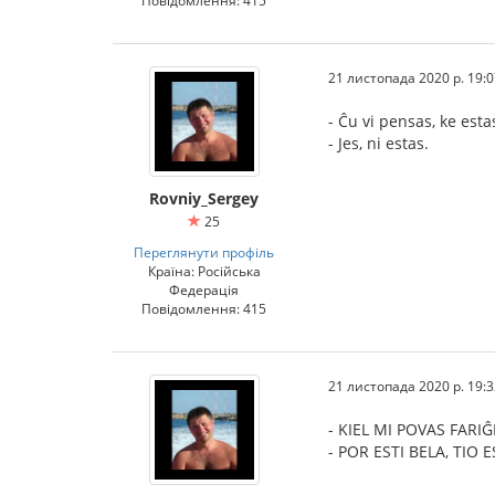
Повідомлення: 415
21 листопада 2020 р. 19:0
- Ĉu vi pensas, ke est
- Jes, ni estas.
Rovniy_Sergey
25
Переглянути профіль
Країна: Російська
Федерація
Повідомлення: 415
21 листопада 2020 р. 19:3
- KIEL MI POVAS FARI
- POR ESTI BELA, TIO 