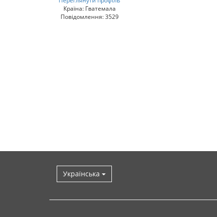
Переглянути профіль
Країна: Гватемала
Повідомлення: 3529
Українська