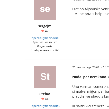
Fratino Aljonuŝka veni
- Mi ne povas helpi. Se 
sergejm
42
Переглянути профіль
Країна: Російська
Федерація
Повідомлення: 2863
21 листопада 2020 р. 15:2
Nuda, por nerekono, d
Unu varman someron, me
si malvarmiĝon per bano
StefKo
plaŭdis kaj plaŭdis ka
44
Переглянути профіль
Ili saltis kiel frenezaj