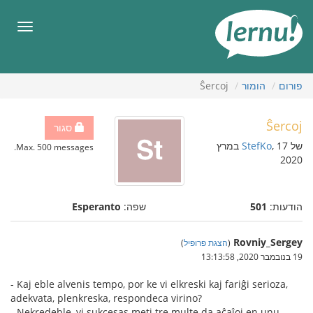
תוכן
עניינים
תפריט
פורום
הומור
Ŝercoj
Ŝercoj
סגור
של
StefKo
, 17 במרץ
Max. 500 messages.
2020
הודעות:
501
שפה:
Esperanto
Rovniy_Sergey
(
הצגת פרופיל
)
19 בנובמבר 2020, 13:13:58
- Kaj eble alvenis tempo, por ke vi elkreski kaj fariĝi serioza,
adekvata, plenkreska, respondeca virino?
- Nekredeble, vi sukcesas meti tre multe da aĉaĵoj en unu