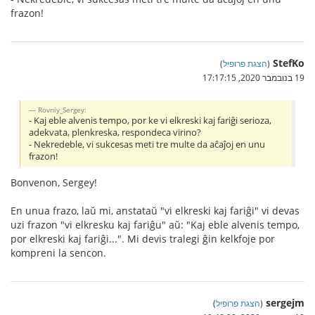
frazon!
StefKo
(
הצגת פרופיל
)
19 בנובמבר 2020, 17:17:15
Rovniy_Sergey:
- Kaj eble alvenis tempo, por ke vi elkreski kaj fariĝi serioza,
adekvata, plenkreska, respondeca virino?
- Nekredeble, vi sukcesas meti tre multe da aĉaĵoj en unu
frazon!
Bonvenon, Sergey!
En unua frazo, laŭ mi, anstataŭ "vi elkreski kaj fariĝi" vi devas
uzi frazon "vi elkresku kaj fariĝu" aŭ: "Kaj eble alvenis tempo,
por elkreski kaj fariĝi...". Mi devis tralegi ĝin kelkfoje por
kompreni la sencon.
sergejm
(
הצגת פרופיל
)