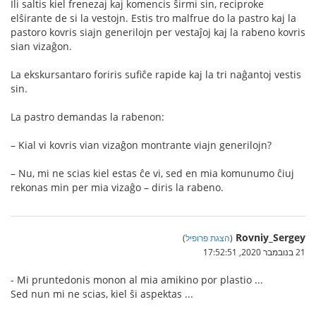
Ili saltis kiel frenezaj kaj komencis ŝirmi sin, reciproke
elŝirante de si la vestojn. Estis tro malfrue do la pastro kaj la
pastoro kovris siajn generilojn per vestaĵoj kaj la rabeno kovris
sian vizaĝon.
La ekskursantaro foriris sufiĉe rapide kaj la tri naĝantoj vestis
sin.
La pastro demandas la rabenon:
– Kial vi kovris vian vizaĝon montrante viajn generilojn?
– Nu, mi ne scias kiel estas ĉe vi, sed en mia komunumo ĉiuj
rekonas min per mia vizaĝo – diris la rabeno.
Rovniy_Sergey
(
הצגת פרופיל
)
21 בנובמבר 2020, 17:52:51
- Mi pruntedonis monon al mia amikino por plastio ...
Sed nun mi ne scias, kiel ŝi aspektas ...