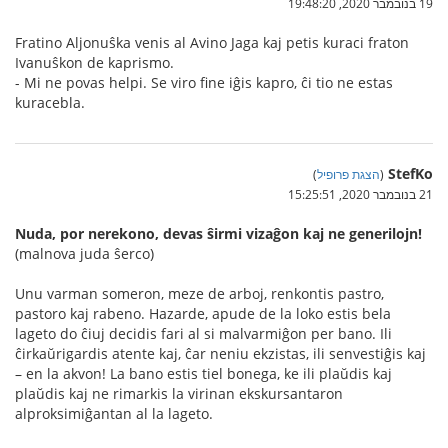
19 בנובמבר 2020, 19:48:20
Fratino Aljonuŝka venis al Avino Jaga kaj petis kuraci fraton
Ivanuŝkon de kaprismo.
- Mi ne povas helpi. Se viro fine iĝis kapro, ĉi tio ne estas
kuracebla.
StefKo
(
הצגת פרופיל
)
21 בנובמבר 2020, 15:25:51
Nuda, por nerekono, devas ŝirmi vizaĝon kaj ne generilojn!
(malnova juda ŝerco)
Unu varman someron, meze de arboj, renkontis pastro,
pastoro kaj rabeno. Hazarde, apude de la loko estis bela
lageto do ĉiuj decidis fari al si malvarmiĝon per bano. Ili
ĉirkaŭrigardis atente kaj, ĉar neniu ekzistas, ili senvestiĝis kaj
– en la akvon! La bano estis tiel bonega, ke ili plaŭdis kaj
plaŭdis kaj ne rimarkis la virinan ekskursantaron
alproksimiĝantan al la lageto.