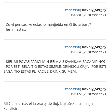
Rovniy_Sergey
(
הצגת פרופיל
)
21 בנובמבר 2020, 19:07:00
- Ĉu vi pensas, ke estas io manĝebla en ĉi tiu arbaro?
- Jes, ni estas.
Rovniy_Sergey
(
הצגת פרופיל
)
21 בנובמבר 2020, 19:32:40
- KIEL MI POVAS FARIĜI MIN BELA AŬ KVANKAM SAGA VIRINO?
- POR ESTI BELA, TIO ESTAS SIMPLE, DRINKIGU ĈIUJN. POR ESTI
SAGA, TIO ESTAS PLI FACILE, DRINKIĜU MEM.
Rovniy_Sergey
(
הצגת פרופיל
)
21 בנובמבר 2020, 19:51:55
Mi ĉiam lernas el la eraroj de tiuj, kiuj aŭskultas miajn
konsilojn.