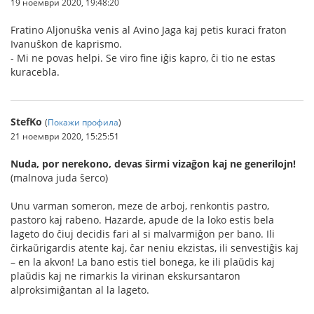
19 ноември 2020, 19:48:20
Fratino Aljonuŝka venis al Avino Jaga kaj petis kuraci fraton
Ivanuŝkon de kaprismo.
- Mi ne povas helpi. Se viro fine iĝis kapro, ĉi tio ne estas
kuracebla.
StefKo
(
Покажи профила
)
21 ноември 2020, 15:25:51
Nuda, por nerekono, devas ŝirmi vizaĝon kaj ne generilojn!
(malnova juda ŝerco)
Unu varman someron, meze de arboj, renkontis pastro,
pastoro kaj rabeno. Hazarde, apude de la loko estis bela
lageto do ĉiuj decidis fari al si malvarmiĝon per bano. Ili
ĉirkaŭrigardis atente kaj, ĉar neniu ekzistas, ili senvestiĝis kaj
– en la akvon! La bano estis tiel bonega, ke ili plaŭdis kaj
plaŭdis kaj ne rimarkis la virinan ekskursantaron
alproksimiĝantan al la lageto.