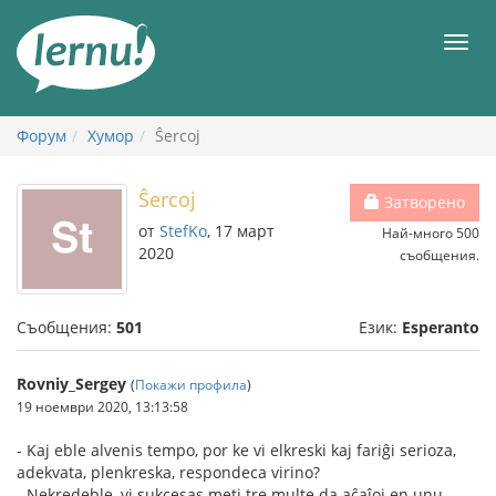
Към
съдържанието
Мен
Форум
Хумор
Ŝercoj
Ŝercoj
Затворено
от
StefKo
, 17 март
Най-много 500
2020
съобщения.
Съобщения:
501
Език:
Esperanto
Rovniy_Sergey
(
Покажи профила
)
19 ноември 2020, 13:13:58
- Kaj eble alvenis tempo, por ke vi elkreski kaj fariĝi serioza,
adekvata, plenkreska, respondeca virino?
- Nekredeble, vi sukcesas meti tre multe da aĉaĵoj en unu