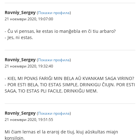
Rovniy_Sergey
(
Покажи профила
)
21 ноември 2020, 19:07:00
- Ĉu vi pensas, ke estas io manĝebla en ĉi tiu arbaro?
- Jes, ni estas.
Rovniy_Sergey
(
Покажи профила
)
21 ноември 2020, 19:32:40
- KIEL MI POVAS FARIĜI MIN BELA AŬ KVANKAM SAGA VIRINO?
- POR ESTI BELA, TIO ESTAS SIMPLE, DRINKIGU ĈIUJN. POR ESTI
SAGA, TIO ESTAS PLI FACILE, DRINKIĜU MEM.
Rovniy_Sergey
(
Покажи профила
)
21 ноември 2020, 19:51:55
Mi ĉiam lernas el la eraroj de tiuj, kiuj aŭskultas miajn
konsilojn.