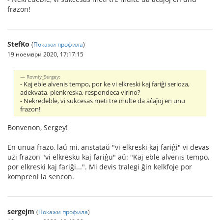
frazon!
StefKo
(
Покажи профила
)
19 ноември 2020, 17:17:15
Rovniy_Sergey:
- Kaj eble alvenis tempo, por ke vi elkreski kaj fariĝi serioza,
adekvata, plenkreska, respondeca virino?
- Nekredeble, vi sukcesas meti tre multe da aĉaĵoj en unu
frazon!
Bonvenon, Sergey!
En unua frazo, laŭ mi, anstataŭ "vi elkreski kaj fariĝi" vi devas
uzi frazon "vi elkresku kaj fariĝu" aŭ: "Kaj eble alvenis tempo,
por elkreski kaj fariĝi...". Mi devis tralegi ĝin kelkfoje por
kompreni la sencon.
sergejm
(
Покажи профила
)