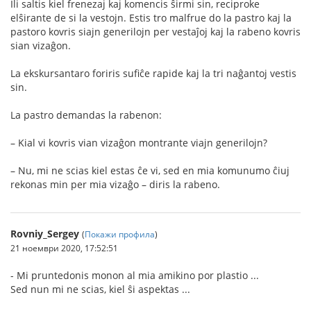
Ili saltis kiel frenezaj kaj komencis ŝirmi sin, reciproke
elŝirante de si la vestojn. Estis tro malfrue do la pastro kaj la
pastoro kovris siajn generilojn per vestaĵoj kaj la rabeno kovris
sian vizaĝon.
La ekskursantaro foriris sufiĉe rapide kaj la tri naĝantoj vestis
sin.
La pastro demandas la rabenon:
– Kial vi kovris vian vizaĝon montrante viajn generilojn?
– Nu, mi ne scias kiel estas ĉe vi, sed en mia komunumo ĉiuj
rekonas min per mia vizaĝo – diris la rabeno.
Rovniy_Sergey
(
Покажи профила
)
21 ноември 2020, 17:52:51
- Mi pruntedonis monon al mia amikino por plastio ...
Sed nun mi ne scias, kiel ŝi aspektas ...