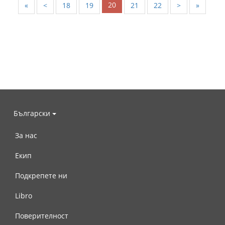
20
«
<
18
19
21
22
>
»
Български
За нас
Екип
Подкрепете ни
Libro
Поверителност