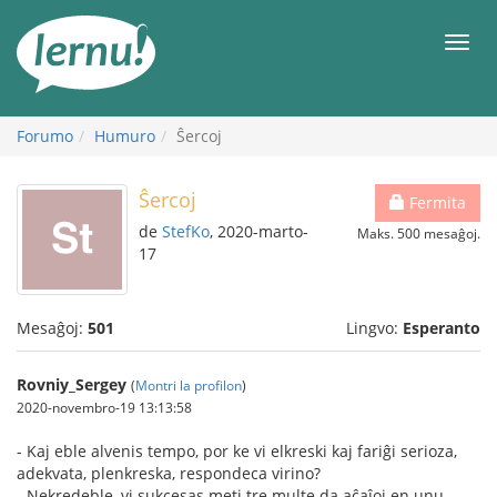
Al
la
Men
enhavo
Forumo
Humuro
Ŝercoj
Ŝercoj
Fermita
de
StefKo
, 2020-marto-
Maks. 500 mesaĝoj.
17
Mesaĝoj:
501
Lingvo:
Esperanto
Rovniy_Sergey
(
Montri la profilon
)
2020-novembro-19 13:13:58
- Kaj eble alvenis tempo, por ke vi elkreski kaj fariĝi serioza,
adekvata, plenkreska, respondeca virino?
- Nekredeble, vi sukcesas meti tre multe da aĉaĵoj en unu