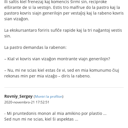
Ili saltis kiel frenezaj kaj komencis ŝirmi sin, reciproke
elŝirante de si la vestojn. Estis tro malfrue do la pastro kaj la
pastoro kovris siajn generilojn per vestaĵoj kaj la rabeno kovris
sian vizaĝon.
La ekskursantaro foriris sufiĉe rapide kaj la tri naĝantoj vestis
sin.
La pastro demandas la rabenon:
– Kial vi kovris vian vizaĝon montrante viajn generilojn?
– Nu, mi ne scias kiel estas ĉe vi, sed en mia komunumo ĉiuj
rekonas min per mia vizaĝo – diris la rabeno.
Rovniy_Sergey
(
Montri la profilon
)
2020-novembro-21 17:52:51
- Mi pruntedonis monon al mia amikino por plastio ...
Sed nun mi ne scias, kiel ŝi aspektas ...