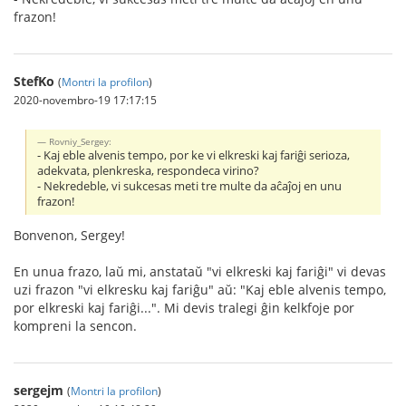
frazon!
StefKo
(
Montri la profilon
)
2020-novembro-19 17:17:15
Rovniy_Sergey:
- Kaj eble alvenis tempo, por ke vi elkreski kaj fariĝi serioza,
adekvata, plenkreska, respondeca virino?
- Nekredeble, vi sukcesas meti tre multe da aĉaĵoj en unu
frazon!
Bonvenon, Sergey!
En unua frazo, laŭ mi, anstataŭ "vi elkreski kaj fariĝi" vi devas
uzi frazon "vi elkresku kaj fariĝu" aŭ: "Kaj eble alvenis tempo,
por elkreski kaj fariĝi...". Mi devis tralegi ĝin kelkfoje por
kompreni la sencon.
sergejm
(
Montri la profilon
)