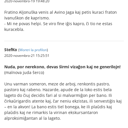
2020-novembro-19 19:48:20
Fratino Aljonuŝka venis al Avino Jaga kaj petis kuraci fraton
Ivanuŝkon de kaprismo.
- Mi ne povas helpi. Se viro fine iĝis kapro, ĉi tio ne estas
kuracebla.
StefKo
(
Montri la profilon
)
2020-novembro-21 15:25:51
Nuda, por nerekono, devas ŝirmi vizaĝon kaj ne generilojn!
(malnova juda ŝerco)
Unu varman someron, meze de arboj, renkontis pastro,
pastoro kaj rabeno. Hazarde, apude de la loko estis bela
lageto do ĉiuj decidis fari al si malvarmiĝon per bano. Ili
ĉirkaŭrigardis atente kaj, ĉar neniu ekzistas, ili senvestiĝis kaj
– en la akvon! La bano estis tiel bonega, ke ili plaŭdis kaj
plaŭdis kaj ne rimarkis la virinan ekskursantaron
alproksimiĝantan al la lageto.