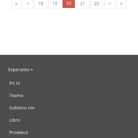
20
«
<
18
19
21
22
>
»
Esperanto
Pri ni
Teamo
Subtenu nin
Libro
Privateco