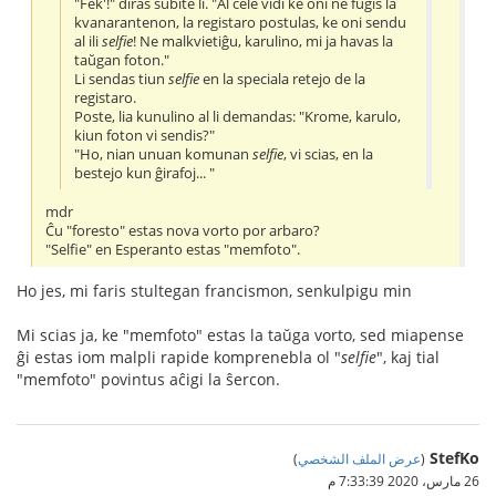
"Fek'!" diras subite li. "Al cele vidi ke oni ne fuĝis la
kvanarantenon, la registaro postulas, ke oni sendu
al ili
selfie
! Ne malkvietiĝu, karulino, mi ja havas la
taŭgan foton."
Li sendas tiun
selfie
en la speciala retejo de la
registaro.
Poste, lia kunulino al li demandas: "Krome, karulo,
kiun foton vi sendis?"
"Ho, nian unuan komunan
selfie
, vi scias, en la
bestejo kun ĝirafoj... "
mdr
Ĉu "foresto" estas nova vorto por arbaro?
"Selfie" en Esperanto estas "memfoto".
Ho jes, mi faris stultegan francismon, senkulpigu min
Mi scias ja, ke "memfoto" estas la taŭga vorto, sed miapense
ĝi estas iom malpli rapide komprenebla ol "
selfie
", kaj tial
"memfoto" povintus aĉigi la ŝercon.
StefKo
(
عرض الملف الشخصي
)
26 مارس، 2020 7:33:39 م