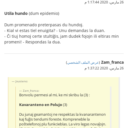
26 مارس، 2020 1:17:44 م
Utila hundo
(dum epidemio)
Dum promenado preterpasas du hundoj.
- Kial vi estas tiel enuigita? - Unu demandas la duan.
- Ĉi tiuj homoj certe stultiĝis, jam dudek fojojn ili eltiras min
promeni! - Respondas la dua.
Zam_franca
(
عرض الملف الشخصي
)
26 مارس، 2020 1:37:22 م
Jxusteno:
Zam_franca:
Bonvolu permesi al mi, ke mi skribu la (3) :
Kavaranteno en Polujo
(3)
Du junaj geamantoj ne respektas la kvanarantenon
kaj fuĝis tendumi foreste. Kompreneble la
poŝtelefonoj plu funkcieblas. La viro legas novaĵojn.