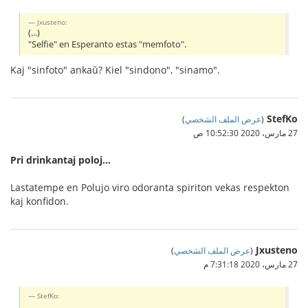
Jxusteno:
(...)
"Selfie" en Esperanto estas "memfoto".
Kaj "sinfoto" ankaŭ? Kiel "sindono", "sinamo".
StefKo
(
عرض الملف الشخصي
)
27 مارس، 2020 10:52:30 ص
Pri drinkantaj poloj...
Lastatempe en Polujo viro odoranta spiriton vekas respekton
kaj konfidon.
Jxusteno
(
عرض الملف الشخصي
)
27 مارس، 2020 7:31:18 م
StefKo: