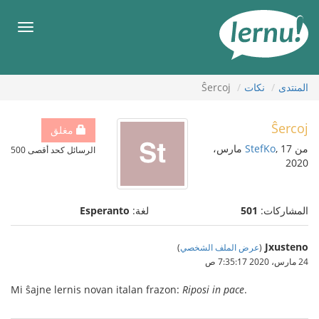
لى
لمحتويات
قائمة
طعام
المنتدى
نكات
Ŝercoj
Ŝercoj
مغلق
من
StefKo
, 17 مارس،
الرسائل كحد أقصى 500
2020
المشاركات:
501
لغة:
Esperanto
Jxusteno
(
عرض الملف الشخصي
)
24 مارس، 2020 7:35:17 ص
Mi ŝajne lernis novan italan frazon:
Riposi in pace
.