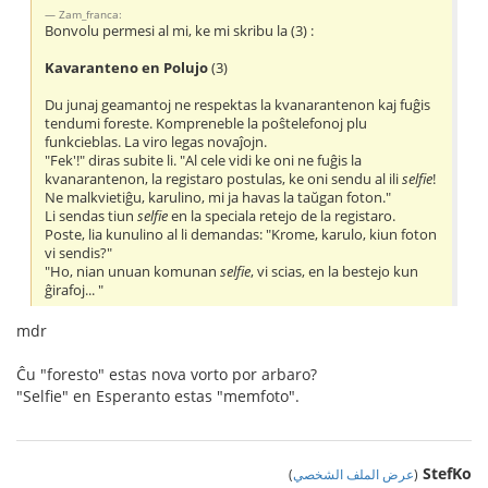
Zam_franca:
Bonvolu permesi al mi, ke mi skribu la (3) :
Kavaranteno en Polujo
(3)
Du junaj geamantoj ne respektas la kvanarantenon kaj fuĝis
tendumi foreste. Kompreneble la poŝtelefonoj plu
funkcieblas. La viro legas novaĵojn.
"Fek'!" diras subite li. "Al cele vidi ke oni ne fuĝis la
kvanarantenon, la registaro postulas, ke oni sendu al ili
selfie
!
Ne malkvietiĝu, karulino, mi ja havas la taŭgan foton."
Li sendas tiun
selfie
en la speciala retejo de la registaro.
Poste, lia kunulino al li demandas: "Krome, karulo, kiun foton
vi sendis?"
"Ho, nian unuan komunan
selfie
, vi scias, en la bestejo kun
ĝirafoj... "
mdr
Ĉu "foresto" estas nova vorto por arbaro?
"Selfie" en Esperanto estas "memfoto".
StefKo
(
عرض الملف الشخصي
)