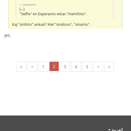
Jxusteno:
(...)
"Selfie" en Esperanto estas "memfoto".
Kaj "sinfoto" ankaŭ? Kiel "sindono", "sinamo".
Jes.
2
«
<
1
3
4
5
>
»
العربية