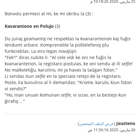
25 مارس، 2020 10:18:26 م
Bonvolu permesi al mi, ke mi skribu la (3) :
Kavaranteno en Polujo
(3)
Du junaj geamantoj ne respektas la kvanarantenon kaj fuĝis
tendumi arbare. Kompreneble la poŝtelefonoj plu
funkcieblas. La viro legas novaĵojn.
"Fek'!" diras subite li. "Al cele vidi ke oni ne fuĝis la
kvanarantenon, la registaro postulas, ke oni sendu al ili
selfie
!
Ne malkvietiĝu, karulino, mi ja havas la taŭgan foton."
Li sendas tiun
selfie
en la speciala retejo de la registaro.
Poste, lia kunulino al li demandas: "Krome, karulo, kiun foton
vi sendis?"
"Ho, nian unuan komunan
selfie
, vi scias, en la bestejo kun
ĝirafoj... "
Jxusteno
(
عرض الملف الشخصي
)
26 مارس، 2020 11:56:16 ص