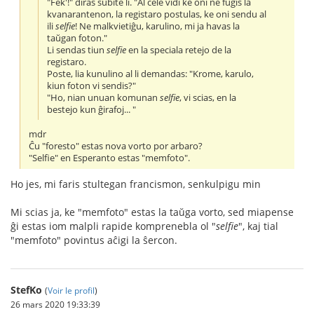
"Fek'!" diras subite li. "Al cele vidi ke oni ne fuĝis la
kvanarantenon, la registaro postulas, ke oni sendu al
ili
selfie
! Ne malkvietiĝu, karulino, mi ja havas la
taŭgan foton."
Li sendas tiun
selfie
en la speciala retejo de la
registaro.
Poste, lia kunulino al li demandas: "Krome, karulo,
kiun foton vi sendis?"
"Ho, nian unuan komunan
selfie
, vi scias, en la
bestejo kun ĝirafoj... "
mdr
Ĉu "foresto" estas nova vorto por arbaro?
"Selfie" en Esperanto estas "memfoto".
Ho jes, mi faris stultegan francismon, senkulpigu min
Mi scias ja, ke "memfoto" estas la taŭga vorto, sed miapense
ĝi estas iom malpli rapide komprenebla ol "
selfie
", kaj tial
"memfoto" povintus aĉigi la ŝercon.
StefKo
(
Voir le profil
)
26 mars 2020 19:33:39