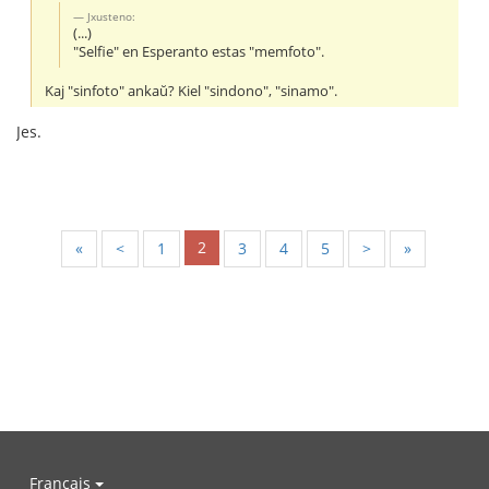
Jxusteno:
(...)
"Selfie" en Esperanto estas "memfoto".
Kaj "sinfoto" ankaŭ? Kiel "sindono", "sinamo".
Jes.
2
«
<
1
3
4
5
>
»
Français