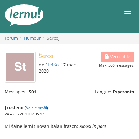
Aller
au
Men
contenu
Forum
Humour
Ŝercoj
Ŝercoj
Verrouillé
de
StefKo
, 17 mars
Max. 500 messages.
2020
Messages :
501
Langue:
Esperanto
Jxusteno
(
Voir le profil
)
24 mars 2020 07:35:17
Mi ŝajne lernis novan italan frazon:
Riposi in pace
.