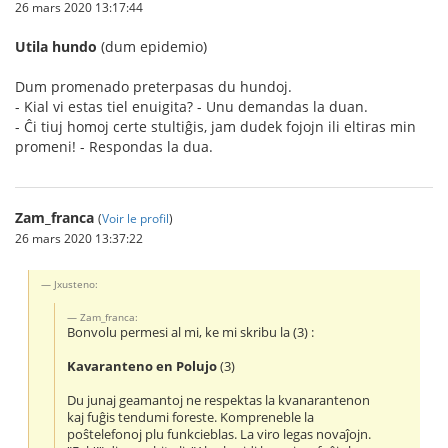
26 mars 2020 13:17:44
Utila hundo
(dum epidemio)
Dum promenado preterpasas du hundoj.
- Kial vi estas tiel enuigita? - Unu demandas la duan.
- Ĉi tiuj homoj certe stultiĝis, jam dudek fojojn ili eltiras min
promeni! - Respondas la dua.
Zam_franca
(
Voir le profil
)
26 mars 2020 13:37:22
Jxusteno:
Zam_franca:
Bonvolu permesi al mi, ke mi skribu la (3) :
Kavaranteno en Polujo
(3)
Du junaj geamantoj ne respektas la kvanarantenon
kaj fuĝis tendumi foreste. Kompreneble la
poŝtelefonoj plu funkcieblas. La viro legas novaĵojn.