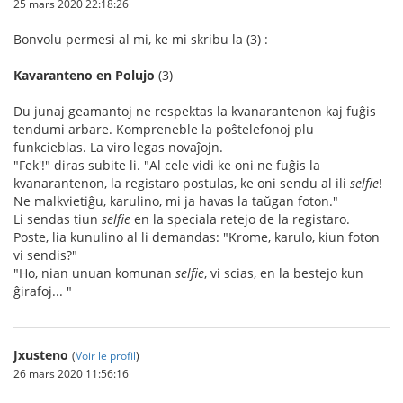
25 mars 2020 22:18:26
Bonvolu permesi al mi, ke mi skribu la (3) :
Kavaranteno en Polujo
(3)
Du junaj geamantoj ne respektas la kvanarantenon kaj fuĝis
tendumi arbare. Kompreneble la poŝtelefonoj plu
funkcieblas. La viro legas novaĵojn.
"Fek'!" diras subite li. "Al cele vidi ke oni ne fuĝis la
kvanarantenon, la registaro postulas, ke oni sendu al ili
selfie
!
Ne malkvietiĝu, karulino, mi ja havas la taŭgan foton."
Li sendas tiun
selfie
en la speciala retejo de la registaro.
Poste, lia kunulino al li demandas: "Krome, karulo, kiun foton
vi sendis?"
"Ho, nian unuan komunan
selfie
, vi scias, en la bestejo kun
ĝirafoj... "
Jxusteno
(
Voir le profil
)
26 mars 2020 11:56:16