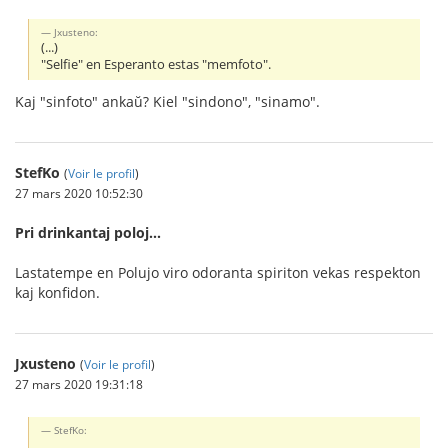
Jxusteno:
(...)
"Selfie" en Esperanto estas "memfoto".
Kaj "sinfoto" ankaŭ? Kiel "sindono", "sinamo".
StefKo
(
Voir le profil
)
27 mars 2020 10:52:30
Pri drinkantaj poloj...
Lastatempe en Polujo viro odoranta spiriton vekas respekton
kaj konfidon.
Jxusteno
(
Voir le profil
)
27 mars 2020 19:31:18
StefKo: