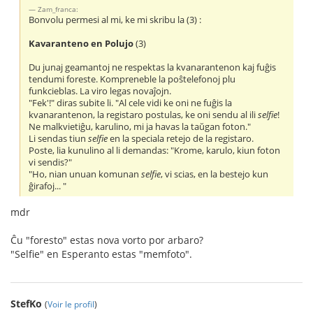
Zam_franca:
Bonvolu permesi al mi, ke mi skribu la (3) :
Kavaranteno en Polujo
(3)
Du junaj geamantoj ne respektas la kvanarantenon kaj fuĝis
tendumi foreste. Kompreneble la poŝtelefonoj plu
funkcieblas. La viro legas novaĵojn.
"Fek'!" diras subite li. "Al cele vidi ke oni ne fuĝis la
kvanarantenon, la registaro postulas, ke oni sendu al ili
selfie
!
Ne malkvietiĝu, karulino, mi ja havas la taŭgan foton."
Li sendas tiun
selfie
en la speciala retejo de la registaro.
Poste, lia kunulino al li demandas: "Krome, karulo, kiun foton
vi sendis?"
"Ho, nian unuan komunan
selfie
, vi scias, en la bestejo kun
ĝirafoj... "
mdr
Ĉu "foresto" estas nova vorto por arbaro?
"Selfie" en Esperanto estas "memfoto".
StefKo
(
Voir le profil
)