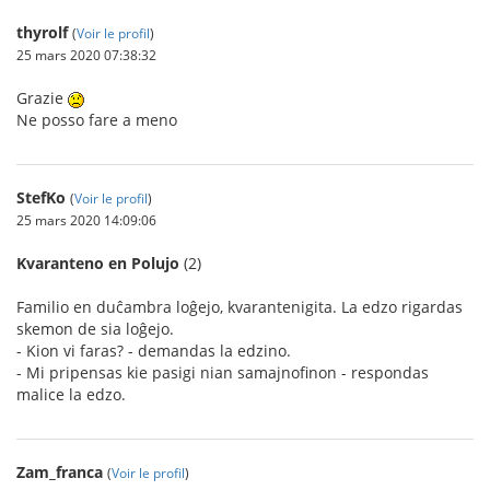
thyrolf
(
Voir le profil
)
25 mars 2020 07:38:32
Grazie
Ne posso fare a meno
StefKo
(
Voir le profil
)
25 mars 2020 14:09:06
Kvaranteno en Polujo
(2)
Familio en duĉambra loĝejo, kvarantenigita. La edzo rigardas
skemon de sia loĝejo.
- Kion vi faras? - demandas la edzino.
- Mi pripensas kie pasigi nian samajnofinon - respondas
malice la edzo.
Zam_franca
(
Voir le profil
)