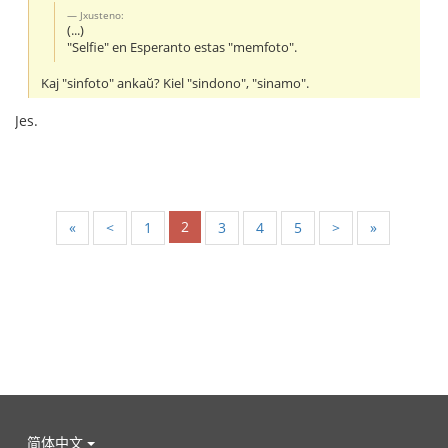
Jxusteno:
(...)
"Selfie" en Esperanto estas "memfoto".
Kaj "sinfoto" ankaŭ? Kiel "sindono", "sinamo".
Jes.
2
«
<
1
3
4
5
>
»
简体中文