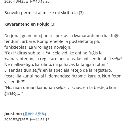
2020年3月25日下午10:18:26
Bonvolu permesi al mi, ke mi skribu la (3) :
Kavaranteno en Polujo
(3)
Du junaj geamantoj ne respektas la kvanarantenon kaj fuĝis
tendumi arbare. Kompreneble la poŝtelefonoj plu
funkcieblas. La viro legas novaĵojn.
"Fek'!" diras subite li. "Al cele vidi ke oni ne fuĝis la
kvanarantenon, la registaro postulas, ke oni sendu al ili
selfie
!
Ne malkvietiĝu, karulino, mi ja havas la taŭgan foton."
Li sendas tiun
selfie
en la speciala retejo de la registaro.
Poste, lia kunulino al li demandas: "Krome, karulo, kiun foton
vi sendis?"
"Ho, nian unuan komunan
selfie
, vi scias, en la bestejo kun
ĝirafoj... "
Jxusteno
(
显示个人资料
)
2020年3月26日上午11:56:16