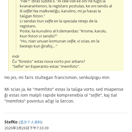
"Fek'!" diras subite li. "Al cele vidi ke oni ne fuĝis la
kvanarantenon, la registaro postulas, ke oni sendu al
ili
selfie
! Ne malkvietiĝu, karulino, mi ja havas la
taŭgan foton."
Li sendas tiun
selfie
en la speciala retejo de la
registaro.
Poste, lia kunulino al li demandas: "Krome, karulo,
kiun foton vi sendis?"
"Ho, nian unuan komunan
selfie
, vi scias, en la
bestejo kun ĝirafoj... "
mdr
Ĉu "foresto" estas nova vorto por arbaro?
"Selfie" en Esperanto estas "memfoto".
Ho jes, mi faris stultegan francismon, senkulpigu min
Mi scias ja, ke "memfoto" estas la taŭga vorto, sed miapense
ĝi estas iom malpli rapide komprenebla ol "
selfie
", kaj tial
"memfoto" povintus aĉigi la ŝercon.
StefKo
(
显示个人资料
)
2020年3月26日下午7:33:39