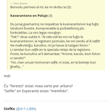
Zam_franca:
Bonvolu permesi al mi, ke mi skribu la (3) :
Kavaranteno en Polujo
(3)
Du junaj geamantoj ne respektas la kvanarantenon kaj fuĝis
tendumi foreste. Kompreneble la poŝtelefonoj plu
funkcieblas. La viro legas novaĵojn.
"Fek'!" diras subite li. "Al cele vidi ke oni ne fuĝis la
kvanarantenon, la registaro postulas, ke oni sendu al ili
selfie
!
Ne malkvietiĝu, karulino, mi ja havas la taŭgan foton."
Li sendas tiun
selfie
en la speciala retejo de la registaro.
Poste, lia kunulino al li demandas: "Krome, karulo, kiun foton
vi sendis?"
"Ho, nian unuan komunan
selfie
, vi scias, en la bestejo kun
ĝirafoj... "
mdr
Ĉu "foresto" estas nova vorto por arbaro?
"Selfie" en Esperanto estas "memfoto".
StefKo
(
显示个人资料
)