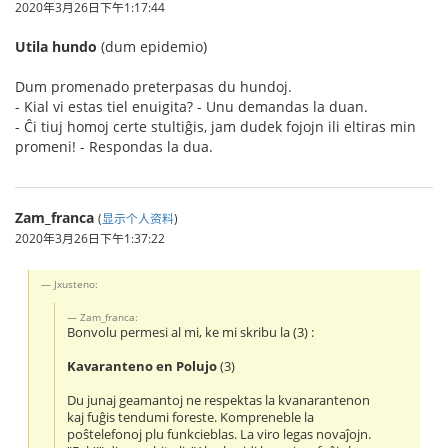
2020年3月26日下午1:17:44
Utila hundo
(dum epidemio)
Dum promenado preterpasas du hundoj.
- Kial vi estas tiel enuigita? - Unu demandas la duan.
- Ĉi tiuj homoj certe stultiĝis, jam dudek fojojn ili eltiras min
promeni! - Respondas la dua.
Zam_franca
(
显示个人资料
)
2020年3月26日下午1:37:22
Jxusteno:
Zam_franca:
Bonvolu permesi al mi, ke mi skribu la (3) :
Kavaranteno en Polujo
(3)
Du junaj geamantoj ne respektas la kvanarantenon
kaj fuĝis tendumi foreste. Kompreneble la
poŝtelefonoj plu funkcieblas. La viro legas novaĵojn.