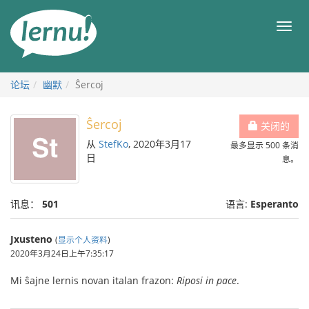
去
目
目
錄
录
頁
论坛
幽默
Ŝercoj
Ŝercoj
关闭的
从
StefKo
, 2020年3月17
最多显示 500 条消
日
息。
讯息：
501
语言:
Esperanto
Jxusteno
(
显示个人资料
)
2020年3月24日上午7:35:17
Mi ŝajne lernis novan italan frazon:
Riposi in pace
.