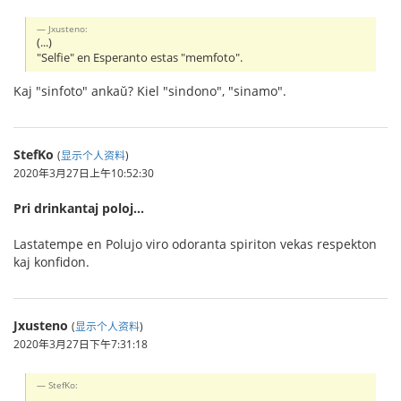
Jxusteno:
(...)
"Selfie" en Esperanto estas "memfoto".
Kaj "sinfoto" ankaŭ? Kiel "sindono", "sinamo".
StefKo
(
显示个人资料
)
2020年3月27日上午10:52:30
Pri drinkantaj poloj...
Lastatempe en Polujo viro odoranta spiriton vekas respekton
kaj konfidon.
Jxusteno
(
显示个人资料
)
2020年3月27日下午7:31:18
StefKo: