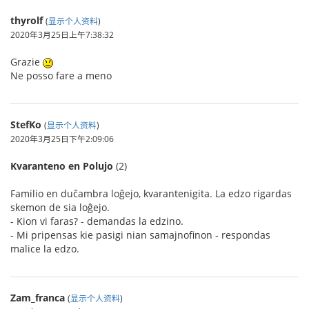
thyrolf
(
显示个人资料
)
2020年3月25日上午7:38:32
Grazie
Ne posso fare a meno
StefKo
(
显示个人资料
)
2020年3月25日下午2:09:06
Kvaranteno en Polujo
(2)
Familio en duĉambra loĝejo, kvarantenigita. La edzo rigardas
skemon de sia loĝejo.
- Kion vi faras? - demandas la edzino.
- Mi pripensas kie pasigi nian samajnofinon - respondas
malice la edzo.
Zam_franca
(
显示个人资料
)