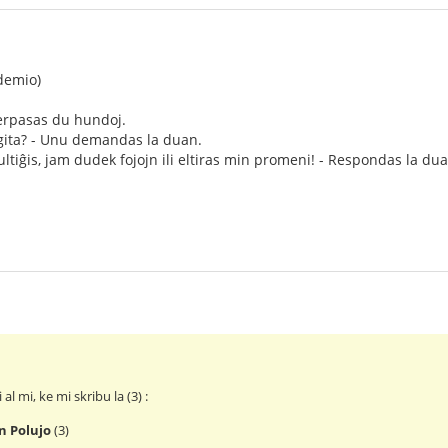
demio)
rpasas du hundoj.
uigita? - Unu demandas la duan.
tultiĝis, jam dudek fojojn ili eltiras min promeni! - Respondas la dua
l mi, ke mi skribu la (3) :
n Polujo
(3)