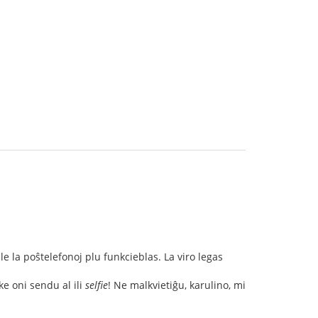
la poŝtelefonoj plu funkcieblas. La viro legas
 ke oni sendu al ili
selfie
! Ne malkvietiĝu, karulino, mi