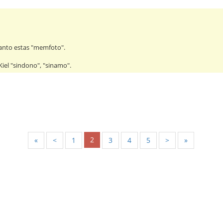
ranto estas "memfoto".
Kiel "sindono", "sinamo".
2
«
<
1
3
4
5
>
»