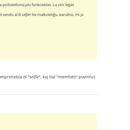
poŝtelefonoj plu funkcieblas. La viro legas
i sendu al ili
selfie
! Ne malkvietiĝu, karulino, mi ja
komprenebla ol "
selfie
", kaj tial "memfoto" povintus