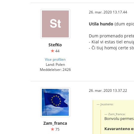
26. mar. 2020 13.17.44
Utila hundo
(dum epi
Dum promenado prete
- Kial vi estas tiel en
StefKo
- Ĉi tiuj homoj certe s
44
Vise profilen
Land: Polen
Meddelelser: 2426
26. mar. 2020 13.37.22
Jxusteno:
Zam_franca:
Bonvolu permesi a
Zam_franca
Kavaranteno e
75