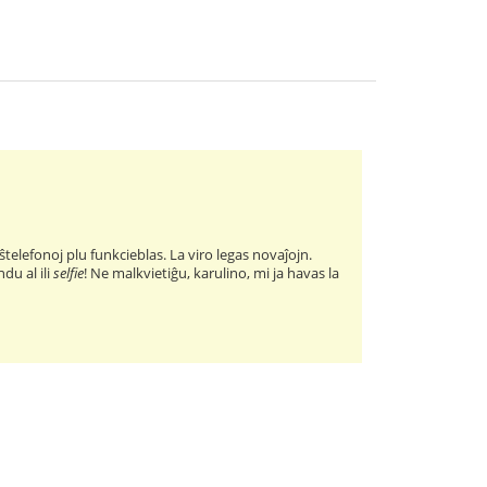
elefonoj plu funkcieblas. La viro legas novaĵojn.
ndu al ili
selfie
! Ne malkvietiĝu, karulino, mi ja havas la