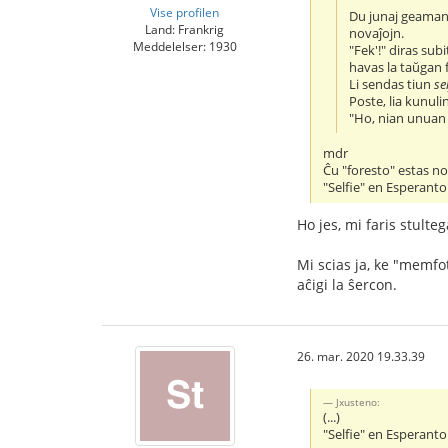
Vise profilen
Du junaj geamant
Land: Frankrig
novaĵojn.
Meddelelser: 1930
"Fek'!" diras subi
havas la taŭgan 
Li sendas tiun
se
Poste, lia kunuli
"Ho, nian unua
mdr
Ĉu "foresto" estas n
"Selfie" en Esperant
Ho jes, mi faris stult
Mi scias ja, ke "memfo
aĉigi la ŝercon.
26. mar. 2020 19.33.39
Jxusteno:
(...)
"Selfie" en Esperant