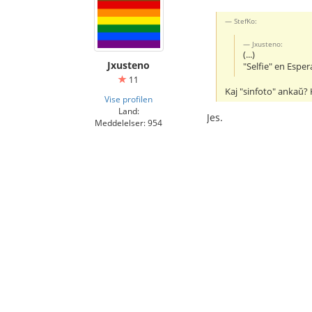
StefKo:
Jxusteno:
(...)
Jxusteno
"Selfie" en Espe
11
Kaj "sinfoto" ankaŭ? 
Vise profilen
Land:
Jes.
Meddelelser: 954