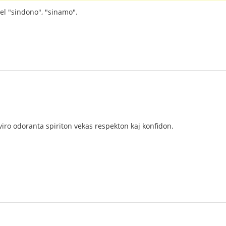
iel "sindono", "sinamo".
iro odoranta spiriton vekas respekton kaj konfidon.