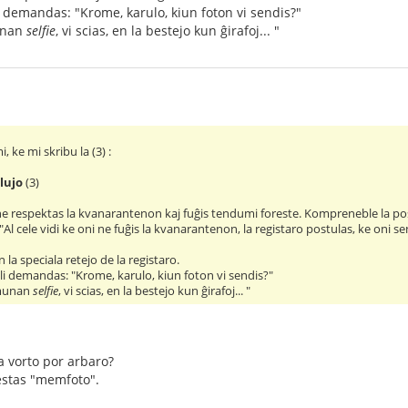
li demandas: "Krome, karulo, kiun foton vi sendis?"
unan
selfie
, vi scias, en la bestejo kun ĝirafoj... "
 ke mi skribu la (3) :
lujo
(3)
e respektas la kvanarantenon kaj fuĝis tendumi foreste. Kompreneble la poŝt
. "Al cele vidi ke oni ne fuĝis la kvanarantenon, la registaro postulas, ke oni se
 la speciala retejo de la registaro.
l li demandas: "Krome, karulo, kiun foton vi sendis?"
omunan
selfie
, vi scias, en la bestejo kun ĝirafoj... "
a vorto por arbaro?
estas "memfoto".