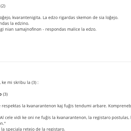
(2)
ĝejo, kvarantenigita. La edzo rigardas skemon de sia loĝejo.
andas la edzino.
igi nian samajnofinon - respondas malice la edzo.
ke mi skribu la (3) :
o
(3)
 respektas la kvanarantenon kaj fuĝis tendumi arbare. Kompreneble 
 "Al cele vidi ke oni ne fuĝis la kvanarantenon, la registaro postulas,
on."
la speciala retejo de la registaro.