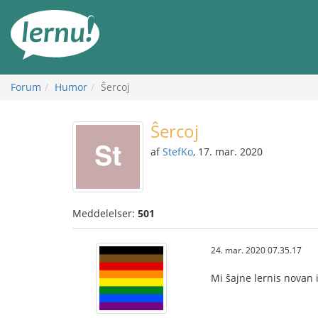
Til
indholdet
Forum
Humor
Ŝercoj
Ŝercoj
af
StefKo
, 17. mar. 2020
Meddelelser:
501
24. mar. 2020 07.35.17
Mi ŝajne lernis novan 