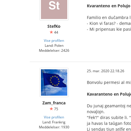
Kvaranteno en Polujo
Familio en duĉambra lo
- Kion vi faras? - dem
StefKo
- Mi pripensas kie pas
44
Vise profilen
Land: Polen
Meddelelser: 2426
25. mar. 2020 22.18.26
Bonvolu permesi al mi, 
Kavaranteno en Poluj
Zam_franca
Du junaj geamantoj ne
75
novaĵojn.
Vise profilen
"Fek'!" diras subite li.
Land: Frankrig
ja havas la taŭgan fot
Meddelelser: 1930
Li sendas tiun
selfie
en 