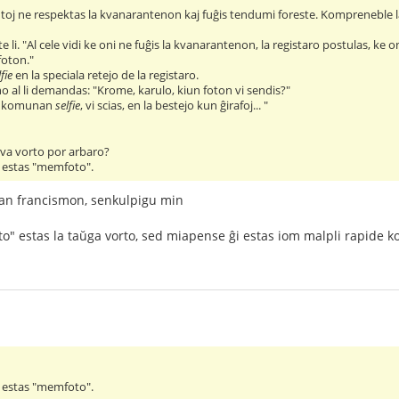
oj ne respektas la kvanarantenon kaj fuĝis tendumi foreste. Kompreneble la 
te li. "Al cele vidi ke oni ne fuĝis la kvanarantenon, la registaro postulas, ke on
foton."
lfie
en la speciala retejo de la registaro.
no al li demandas: "Krome, karulo, kiun foton vi sendis?"
n komunan
selfie
, vi scias, en la bestejo kun ĝirafoj... "
ova vorto por arbaro?
o estas "memfoto".
egan francismon, senkulpigu min
to" estas la taŭga vorto, sed miapense ĝi estas iom malpli rapide 
o estas "memfoto".