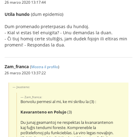
26 marzo 2020 13:17:44
Utila hundo
(dum epidemio)
Dum promenado preterpasas du hundoj.
- Kial vi estas tiel enuigita? - Unu demandas la duan.
- Ĉi tiuj homoj certe stultiĝis, jam dudek fojojn ili eltiras min
promeni! - Respondas la dua.
Zam_franca
(
Mostra il profilo
)
26 marzo 2020 13:37:22
Jxusteno:
Zam_franca:
Bonvolu permesi al mi, ke mi skribu la (3) :
Kavaranteno en Polujo
(3)
Du junaj geamantoj ne respektas la kvanarantenon
kaj fuĝis tendumi foreste. Kompreneble la
poŝtelefonoj plu funkcieblas. La viro legas novaĵojn.