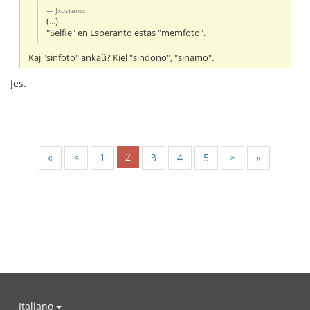
Jxusteno:
(...)
"Selfie" en Esperanto estas "memfoto".
Kaj "sinfoto" ankaŭ? Kiel "sindono", "sinamo".
Jes.
2
«
<
1
3
4
5
>
»
Italiano