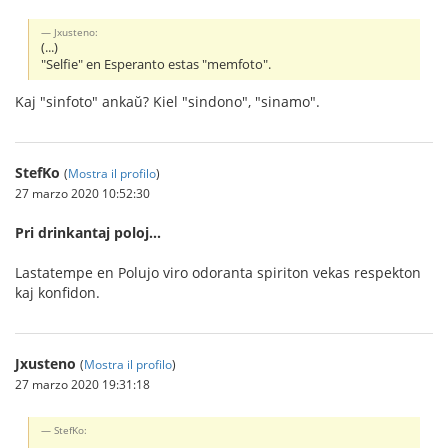
Jxusteno:
(...)
"Selfie" en Esperanto estas "memfoto".
Kaj "sinfoto" ankaŭ? Kiel "sindono", "sinamo".
StefKo
(
Mostra il profilo
)
27 marzo 2020 10:52:30
Pri drinkantaj poloj...
Lastatempe en Polujo viro odoranta spiriton vekas respekton
kaj konfidon.
Jxusteno
(
Mostra il profilo
)
27 marzo 2020 19:31:18
StefKo: