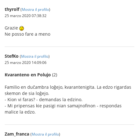
thyrolf
(
Mostra il profilo
)
25 marzo 2020 07:38:32
Grazie
Ne posso fare a meno
StefKo
(
Mostra il profilo
)
25 marzo 2020 14:09:06
Kvaranteno en Polujo
(2)
Familio en duĉambra loĝejo, kvarantenigita. La edzo rigardas
skemon de sia loĝejo.
- Kion vi faras? - demandas la edzino.
- Mi pripensas kie pasigi nian samajnofinon - respondas
malice la edzo.
Zam_franca
(
Mostra il profilo
)