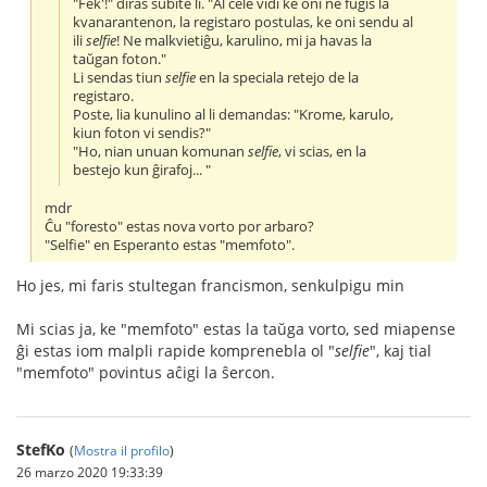
"Fek'!" diras subite li. "Al cele vidi ke oni ne fuĝis la
kvanarantenon, la registaro postulas, ke oni sendu al
ili
selfie
! Ne malkvietiĝu, karulino, mi ja havas la
taŭgan foton."
Li sendas tiun
selfie
en la speciala retejo de la
registaro.
Poste, lia kunulino al li demandas: "Krome, karulo,
kiun foton vi sendis?"
"Ho, nian unuan komunan
selfie
, vi scias, en la
bestejo kun ĝirafoj... "
mdr
Ĉu "foresto" estas nova vorto por arbaro?
"Selfie" en Esperanto estas "memfoto".
Ho jes, mi faris stultegan francismon, senkulpigu min
Mi scias ja, ke "memfoto" estas la taŭga vorto, sed miapense
ĝi estas iom malpli rapide komprenebla ol "
selfie
", kaj tial
"memfoto" povintus aĉigi la ŝercon.
StefKo
(
Mostra il profilo
)
26 marzo 2020 19:33:39