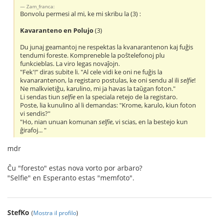
Zam_franca:
Bonvolu permesi al mi, ke mi skribu la (3) :
Kavaranteno en Polujo
(3)
Du junaj geamantoj ne respektas la kvanarantenon kaj fuĝis
tendumi foreste. Kompreneble la poŝtelefonoj plu
funkcieblas. La viro legas novaĵojn.
"Fek'!" diras subite li. "Al cele vidi ke oni ne fuĝis la
kvanarantenon, la registaro postulas, ke oni sendu al ili
selfie
!
Ne malkvietiĝu, karulino, mi ja havas la taŭgan foton."
Li sendas tiun
selfie
en la speciala retejo de la registaro.
Poste, lia kunulino al li demandas: "Krome, karulo, kiun foton
vi sendis?"
"Ho, nian unuan komunan
selfie
, vi scias, en la bestejo kun
ĝirafoj... "
mdr
Ĉu "foresto" estas nova vorto por arbaro?
"Selfie" en Esperanto estas "memfoto".
StefKo
(
Mostra il profilo
)