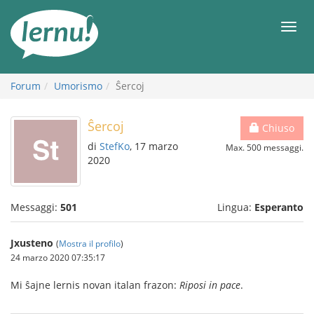
Vai
all’indice
Men
Forum
Umorismo
Ŝercoj
Ŝercoj
Chiuso
di
StefKo
, 17 marzo
Max. 500 messaggi.
2020
Messaggi:
501
Lingua:
Esperanto
Jxusteno
(
Mostra il profilo
)
24 marzo 2020 07:35:17
Mi ŝajne lernis novan italan frazon:
Riposi in pace
.