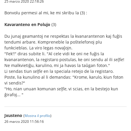
25 marzo 2020 22:18:26
Bonvolu permesi al mi, ke mi skribu la (3) :
Kavaranteno en Polujo
(3)
Du junaj geamantoj ne respektas la kvanarantenon kaj fuĝis
tendumi arbare. Kompreneble la poŝtelefonoj plu
funkcieblas. La viro legas novaĵojn.
"Fek'!" diras subite li. "Al cele vidi ke oni ne fuĝis la
kvanarantenon, la registaro postulas, ke oni sendu al ili
selfie
!
Ne malkvietiĝu, karulino, mi ja havas la taŭgan foton."
Li sendas tiun
selfie
en la speciala retejo de la registaro.
Poste, lia kunulino al li demandas: "Krome, karulo, kiun foton
vi sendis?"
"Ho, nian unuan komunan
selfie
, vi scias, en la bestejo kun
ĝirafoj... "
Jxusteno
(
Mostra il profilo
)
26 marzo 2020 11:56:16