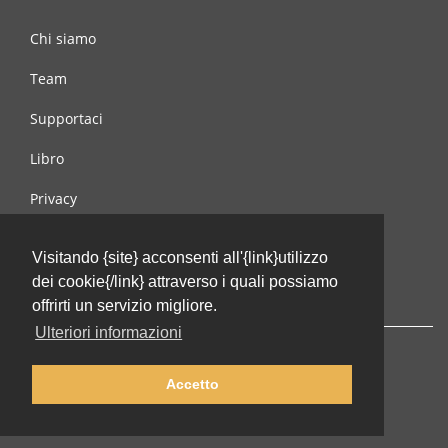
Chi siamo
Team
Supportaci
Libro
Privacy
Condizioni d’uso
Visitando {site} acconsenti all'{link}utilizzo
Contattaci
dei cookie{/link} attraverso i quali possiamo
offrirti un servizio migliore.
Ulteriori informazioni
Accetto
© 2002-2026 lernu.net |
Impressum