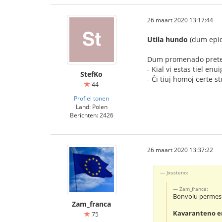
26 maart 2020 13:17:44
Utila hundo
(dum epi
Dum promenado prete
- Kial vi estas tiel en
StefKo
- Ĉi tiuj homoj certe s
44
Profiel tonen
Land: Polen
Berichten: 2426
26 maart 2020 13:37:22
Jxusteno:
Zam_franca:
Bonvolu permesi a
Zam_franca
Kavaranteno e
75