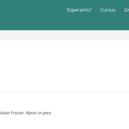
Esperanto?
Cursus
G
italan frazon:
Riposi in pace
.