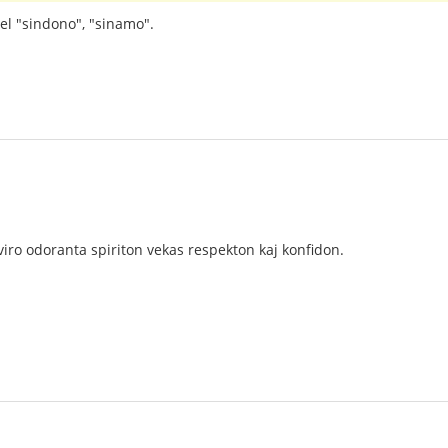
iel "sindono", "sinamo".
iro odoranta spiriton vekas respekton kaj konfidon.