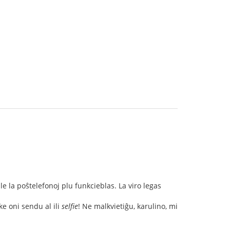
la poŝtelefonoj plu funkcieblas. La viro legas
 ke oni sendu al ili
selfie
! Ne malkvietiĝu, karulino, mi