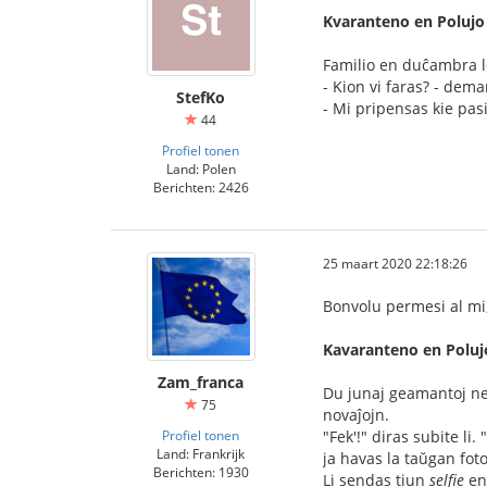
Kvaranteno en Polujo
Familio en duĉambra lo
- Kion vi faras? - dem
StefKo
- Mi pripensas kie pas
44
Profiel tonen
Land: Polen
Berichten: 2426
25 maart 2020 22:18:26
Bonvolu permesi al mi, 
Kavaranteno en Poluj
Zam_franca
Du junaj geamantoj ne
75
novaĵojn.
Profiel tonen
"Fek'!" diras subite li.
Land: Frankrijk
ja havas la taŭgan fot
Berichten: 1930
Li sendas tiun
selfie
en 