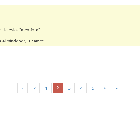
ranto estas "memfoto".
Kiel "sindono", "sinamo".
2
«
<
1
3
4
5
>
»