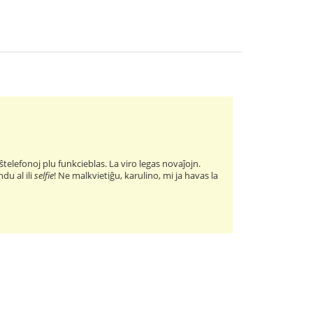
elefonoj plu funkcieblas. La viro legas novaĵojn.
ndu al ili
selfie
! Ne malkvietiĝu, karulino, mi ja havas la