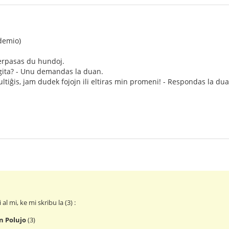
demio)
rpasas du hundoj.
uigita? - Unu demandas la duan.
tultiĝis, jam dudek fojojn ili eltiras min promeni! - Respondas la dua
l mi, ke mi skribu la (3) :
n Polujo
(3)