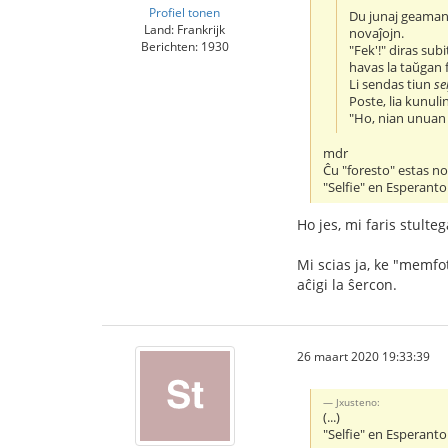
Profiel tonen
Du junaj geamant
Land: Frankrijk
novaĵojn.
Berichten: 1930
"Fek'!" diras subi
havas la taŭgan 
Li sendas tiun
se
Poste, lia kunuli
"Ho, nian unua
mdr
Ĉu "foresto" estas n
"Selfie" en Esperant
Ho jes, mi faris stult
Mi scias ja, ke "memfo
aĉigi la ŝercon.
26 maart 2020 19:33:39
Jxusteno:
(...)
"Selfie" en Esperant