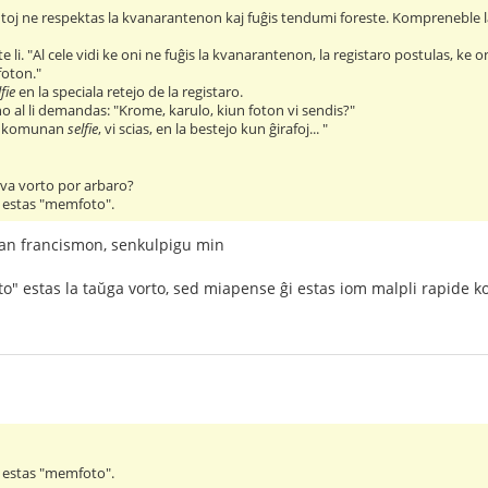
oj ne respektas la kvanarantenon kaj fuĝis tendumi foreste. Kompreneble la 
te li. "Al cele vidi ke oni ne fuĝis la kvanarantenon, la registaro postulas, ke on
foton."
lfie
en la speciala retejo de la registaro.
no al li demandas: "Krome, karulo, kiun foton vi sendis?"
n komunan
selfie
, vi scias, en la bestejo kun ĝirafoj... "
ova vorto por arbaro?
o estas "memfoto".
egan francismon, senkulpigu min
to" estas la taŭga vorto, sed miapense ĝi estas iom malpli rapide 
o estas "memfoto".