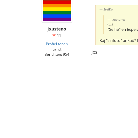
StefKo:
Jxusteno:
(...)
Jxusteno
"Selfie" en Espe
11
Kaj "sinfoto" ankaŭ? 
Profiel tonen
Land:
Jes.
Berichten: 954