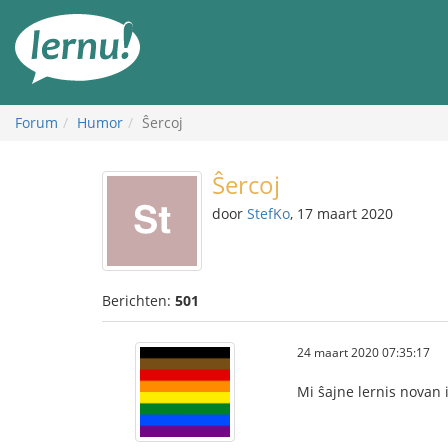
Naar
de
inhoud
Forum
Humor
Ŝercoj
Ŝercoj
door
StefKo
, 17 maart 2020
Berichten:
501
24 maart 2020 07:35:17
Mi ŝajne lernis novan 