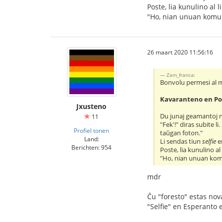
Poste, lia kunulino al 
"Ho, nian unuan kom
26 maart 2020 11:56:16
Zam_franca:
Bonvolu permesi al mi,
Kavaranteno en Po
Jxusteno
Du junaj geamantoj n
11
"Fek'!" diras subite li
Profiel tonen
taŭgan foton."
Land:
Li sendas tiun
selfie
en
Berichten: 954
Poste, lia kunulino a
"Ho, nian unuan k
mdr
Ĉu "foresto" estas nov
"Selfie" en Esperanto 