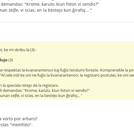
li demandas: "Krome, karulo, kiun foton vi sendis?"
unan
selfie
, vi scias, en la bestejo kun ĝirafoj... "
 ke mi skribu la (3) :
lujo
(3)
e respektas la kvanarantenon kaj fuĝis tendumi foreste. Kompreneble la poŝt
. "Al cele vidi ke oni ne fuĝis la kvanarantenon, la registaro postulas, ke oni se
 la speciala retejo de la registaro.
l li demandas: "Krome, karulo, kiun foton vi sendis?"
omunan
selfie
, vi scias, en la bestejo kun ĝirafoj... "
a vorto por arbaro?
estas "memfoto".