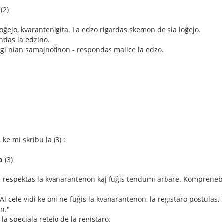
(2)
ĝejo, kvarantenigita. La edzo rigardas skemon de sia loĝejo.
andas la edzino.
igi nian samajnofinon - respondas malice la edzo.
ke mi skribu la (3) :
o
(3)
 respektas la kvanarantenon kaj fuĝis tendumi arbare. Kompreneble 
 "Al cele vidi ke oni ne fuĝis la kvanarantenon, la registaro postulas,
on."
la speciala retejo de la registaro.