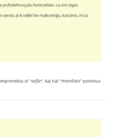
poŝtelefonoj plu funkcieblas. La viro legas
i sendu al ili
selfie
! Ne malkvietiĝu, karulino, mi ja
komprenebla ol "
selfie
", kaj tial "memfoto" povintus