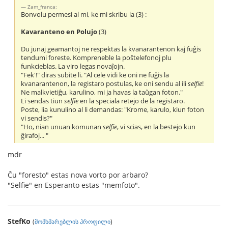
Zam_franca:
Bonvolu permesi al mi, ke mi skribu la (3) :
Kavaranteno en Polujo
(3)
Du junaj geamantoj ne respektas la kvanarantenon kaj fuĝis
tendumi foreste. Kompreneble la poŝtelefonoj plu
funkcieblas. La viro legas novaĵojn.
"Fek'!" diras subite li. "Al cele vidi ke oni ne fuĝis la
kvanarantenon, la registaro postulas, ke oni sendu al ili
selfie
!
Ne malkvietiĝu, karulino, mi ja havas la taŭgan foton."
Li sendas tiun
selfie
en la speciala retejo de la registaro.
Poste, lia kunulino al li demandas: "Krome, karulo, kiun foton
vi sendis?"
"Ho, nian unuan komunan
selfie
, vi scias, en la bestejo kun
ĝirafoj... "
mdr
Ĉu "foresto" estas nova vorto por arbaro?
"Selfie" en Esperanto estas "memfoto".
StefKo
(
მომხმარებლის პროფილი
)