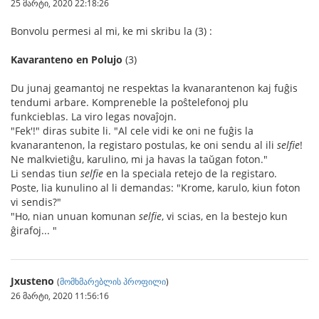
25 მარტი, 2020 22:18:26
Bonvolu permesi al mi, ke mi skribu la (3) :
Kavaranteno en Polujo
(3)
Du junaj geamantoj ne respektas la kvanarantenon kaj fuĝis
tendumi arbare. Kompreneble la poŝtelefonoj plu
funkcieblas. La viro legas novaĵojn.
"Fek'!" diras subite li. "Al cele vidi ke oni ne fuĝis la
kvanarantenon, la registaro postulas, ke oni sendu al ili
selfie
!
Ne malkvietiĝu, karulino, mi ja havas la taŭgan foton."
Li sendas tiun
selfie
en la speciala retejo de la registaro.
Poste, lia kunulino al li demandas: "Krome, karulo, kiun foton
vi sendis?"
"Ho, nian unuan komunan
selfie
, vi scias, en la bestejo kun
ĝirafoj... "
Jxusteno
(
მომხმარებლის პროფილი
)
26 მარტი, 2020 11:56:16