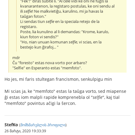
"Fek'!" diras subite li. "Al cele vidi ke oni ne fuĝis la
kvanarantenon, la registaro postulas, ke oni sendu al
ili
selfie
! Ne malkvietiĝu, karulino, mi ja havas la
taŭgan foton."
Li sendas tiun
selfie
en la speciala retejo de la
registaro.
Poste, lia kunulino al li demandas: "Krome, karulo,
kiun foton vi sendis?"
"Ho, nian unuan komunan
selfie
, vi scias, en la
bestejo kun ĝirafoj... "
mdr
Ĉu "foresto" estas nova vorto por arbaro?
"Selfie" en Esperanto estas "memfoto".
Ho jes, mi faris stultegan francismon, senkulpigu min
Mi scias ja, ke "memfoto" estas la taŭga vorto, sed miapense
ĝi estas iom malpli rapide komprenebla ol "
selfie
", kaj tial
"memfoto" povintus aĉigi la ŝercon.
StefKo
(
მომხმარებლის პროფილი
)
26 მარტი, 2020 19:33:39