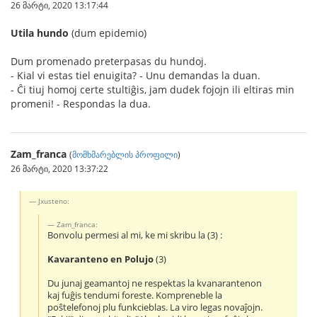
26 მარტი, 2020 13:17:44
Utila hundo
(dum epidemio)
Dum promenado preterpasas du hundoj.
- Kial vi estas tiel enuigita? - Unu demandas la duan.
- Ĉi tiuj homoj certe stultiĝis, jam dudek fojojn ili eltiras min
promeni! - Respondas la dua.
Zam_franca
(
მომხმარებლის პროფილი
)
26 მარტი, 2020 13:37:22
Jxusteno:
Zam_franca:
Bonvolu permesi al mi, ke mi skribu la (3) :
Kavaranteno en Polujo
(3)
Du junaj geamantoj ne respektas la kvanarantenon
kaj fuĝis tendumi foreste. Kompreneble la
poŝtelefonoj plu funkcieblas. La viro legas novaĵojn.