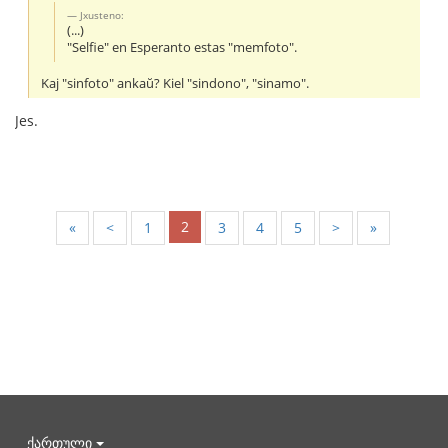
Jxusteno:
(...)
"Selfie" en Esperanto estas "memfoto".
Kaj "sinfoto" ankaŭ? Kiel "sindono", "sinamo".
Jes.
2
«
<
1
3
4
5
>
»
ქართული