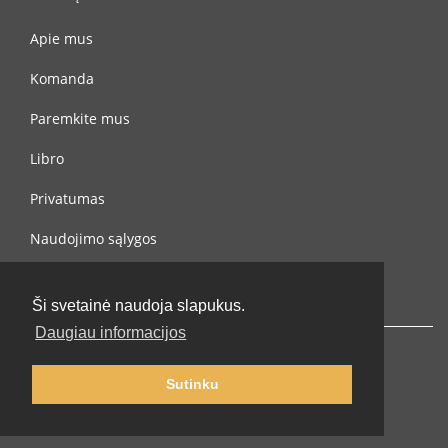
Apie mus
Komanda
Paremkite mus
Libro
Privatumas
Naudojimo sąlygos
Susisiekite su mumis
Ši svetainė naudoja slapukus.
Daugiau informacijos
Sutinku
© 2002-2026 lernu.net |
Impressum