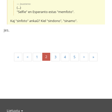
Jxusteno:
(...)
"Selfie" en Esperanto estas "memfoto".
Kaj "sinfoto" ankaŭ? Kiel "sindono", "sinamo".
Jes.
2
«
<
1
3
4
5
>
»
Lietuvių