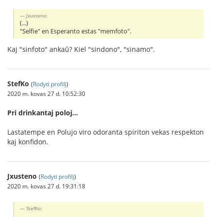
Jxusteno:
(...)
"Selfie" en Esperanto estas "memfoto".
Kaj "sinfoto" ankaŭ? Kiel "sindono", "sinamo".
StefKo
(
Rodyti profilį
)
2020 m. kovas 27 d. 10:52:30
Pri drinkantaj poloj...
Lastatempe en Polujo viro odoranta spiriton vekas respekton
kaj konfidon.
Jxusteno
(
Rodyti profilį
)
2020 m. kovas 27 d. 19:31:18
StefKo: