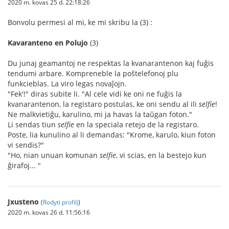
2020 m. kovas 25 d. 22:18:26
Bonvolu permesi al mi, ke mi skribu la (3) :
Kavaranteno en Polujo
(3)
Du junaj geamantoj ne respektas la kvanarantenon kaj fuĝis
tendumi arbare. Kompreneble la poŝtelefonoj plu
funkcieblas. La viro legas novaĵojn.
"Fek'!" diras subite li. "Al cele vidi ke oni ne fuĝis la
kvanarantenon, la registaro postulas, ke oni sendu al ili
selfie
!
Ne malkvietiĝu, karulino, mi ja havas la taŭgan foton."
Li sendas tiun
selfie
en la speciala retejo de la registaro.
Poste, lia kunulino al li demandas: "Krome, karulo, kiun foton
vi sendis?"
"Ho, nian unuan komunan
selfie
, vi scias, en la bestejo kun
ĝirafoj... "
Jxusteno
(
Rodyti profilį
)
2020 m. kovas 26 d. 11:56:16