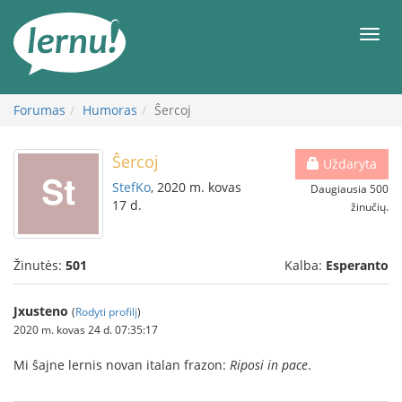
Į
turinį
Meni
Forumas
Humoras
Ŝercoj
Ŝercoj
Uždaryta
StefKo
, 2020 m. kovas
Daugiausia 500
17 d.
žinučių.
Žinutės:
501
Kalba:
Esperanto
Jxusteno
(
Rodyti profilį
)
2020 m. kovas 24 d. 07:35:17
Mi ŝajne lernis novan italan frazon:
Riposi in pace
.