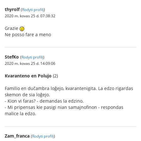
thyrolf
(
Rodyti profilį
)
2020 m. kovas 25 d. 07:38:32
Grazie
Ne posso fare a meno
StefKo
(
Rodyti profilį
)
2020 m. kovas 25 d. 14:09:06
Kvaranteno en Polujo
(2)
Familio en duĉambra loĝejo, kvarantenigita. La edzo rigardas
skemon de sia loĝejo.
- Kion vi faras? - demandas la edzino.
- Mi pripensas kie pasigi nian samajnofinon - respondas
malice la edzo.
Zam_franca
(
Rodyti profilį
)