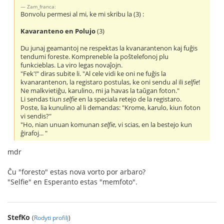
Zam_franca:
Bonvolu permesi al mi, ke mi skribu la (3) :
Kavaranteno en Polujo
(3)
Du junaj geamantoj ne respektas la kvanarantenon kaj fuĝis
tendumi foreste. Kompreneble la poŝtelefonoj plu
funkcieblas. La viro legas novaĵojn.
"Fek'!" diras subite li. "Al cele vidi ke oni ne fuĝis la
kvanarantenon, la registaro postulas, ke oni sendu al ili
selfie
!
Ne malkvietiĝu, karulino, mi ja havas la taŭgan foton."
Li sendas tiun
selfie
en la speciala retejo de la registaro.
Poste, lia kunulino al li demandas: "Krome, karulo, kiun foton
vi sendis?"
"Ho, nian unuan komunan
selfie
, vi scias, en la bestejo kun
ĝirafoj... "
mdr
Ĉu "foresto" estas nova vorto por arbaro?
"Selfie" en Esperanto estas "memfoto".
StefKo
(
Rodyti profilį
)