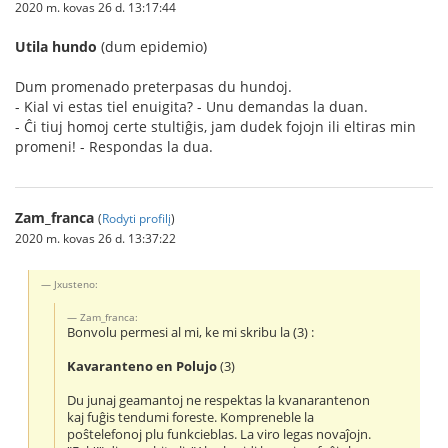
2020 m. kovas 26 d. 13:17:44
Utila hundo
(dum epidemio)
Dum promenado preterpasas du hundoj.
- Kial vi estas tiel enuigita? - Unu demandas la duan.
- Ĉi tiuj homoj certe stultiĝis, jam dudek fojojn ili eltiras min
promeni! - Respondas la dua.
Zam_franca
(
Rodyti profilį
)
2020 m. kovas 26 d. 13:37:22
Jxusteno:
Zam_franca:
Bonvolu permesi al mi, ke mi skribu la (3) :
Kavaranteno en Polujo
(3)
Du junaj geamantoj ne respektas la kvanarantenon
kaj fuĝis tendumi foreste. Kompreneble la
poŝtelefonoj plu funkcieblas. La viro legas novaĵojn.