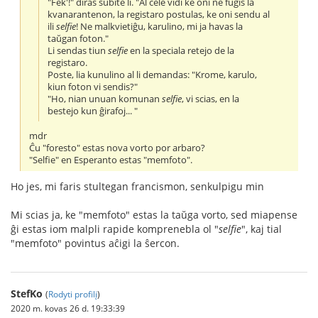
"Fek'!" diras subite li. "Al cele vidi ke oni ne fuĝis la
kvanarantenon, la registaro postulas, ke oni sendu al
ili
selfie
! Ne malkvietiĝu, karulino, mi ja havas la
taŭgan foton."
Li sendas tiun
selfie
en la speciala retejo de la
registaro.
Poste, lia kunulino al li demandas: "Krome, karulo,
kiun foton vi sendis?"
"Ho, nian unuan komunan
selfie
, vi scias, en la
bestejo kun ĝirafoj... "
mdr
Ĉu "foresto" estas nova vorto por arbaro?
"Selfie" en Esperanto estas "memfoto".
Ho jes, mi faris stultegan francismon, senkulpigu min
Mi scias ja, ke "memfoto" estas la taŭga vorto, sed miapense
ĝi estas iom malpli rapide komprenebla ol "
selfie
", kaj tial
"memfoto" povintus aĉigi la ŝercon.
StefKo
(
Rodyti profilį
)
2020 m. kovas 26 d. 19:33:39