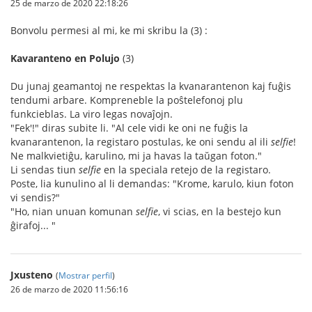
25 de marzo de 2020 22:18:26
Bonvolu permesi al mi, ke mi skribu la (3) :
Kavaranteno en Polujo
(3)
Du junaj geamantoj ne respektas la kvanarantenon kaj fuĝis
tendumi arbare. Kompreneble la poŝtelefonoj plu
funkcieblas. La viro legas novaĵojn.
"Fek'!" diras subite li. "Al cele vidi ke oni ne fuĝis la
kvanarantenon, la registaro postulas, ke oni sendu al ili
selfie
!
Ne malkvietiĝu, karulino, mi ja havas la taŭgan foton."
Li sendas tiun
selfie
en la speciala retejo de la registaro.
Poste, lia kunulino al li demandas: "Krome, karulo, kiun foton
vi sendis?"
"Ho, nian unuan komunan
selfie
, vi scias, en la bestejo kun
ĝirafoj... "
Jxusteno
(
Mostrar perfil
)
26 de marzo de 2020 11:56:16