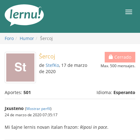
Contenido
Men
Foro
Humor
Ŝercoj
Ŝercoj
Cerrado
de
StefKo
, 17 de marzo
Max. 500 mensajes.
de 2020
Aportes:
501
Idioma:
Esperanto
Jxusteno
(
Mostrar perfil
)
24 de marzo de 2020 07:35:17
Mi ŝajne lernis novan italan frazon:
Riposi in pace
.