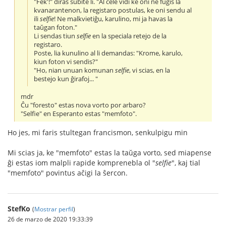
"Fek'!" diras subite li. "Al cele vidi ke oni ne fuĝis la
kvanarantenon, la registaro postulas, ke oni sendu al
ili
selfie
! Ne malkvietiĝu, karulino, mi ja havas la
taŭgan foton."
Li sendas tiun
selfie
en la speciala retejo de la
registaro.
Poste, lia kunulino al li demandas: "Krome, karulo,
kiun foton vi sendis?"
"Ho, nian unuan komunan
selfie
, vi scias, en la
bestejo kun ĝirafoj... "
mdr
Ĉu "foresto" estas nova vorto por arbaro?
"Selfie" en Esperanto estas "memfoto".
Ho jes, mi faris stultegan francismon, senkulpigu min
Mi scias ja, ke "memfoto" estas la taŭga vorto, sed miapense
ĝi estas iom malpli rapide komprenebla ol "
selfie
", kaj tial
"memfoto" povintus aĉigi la ŝercon.
StefKo
(
Mostrar perfil
)
26 de marzo de 2020 19:33:39