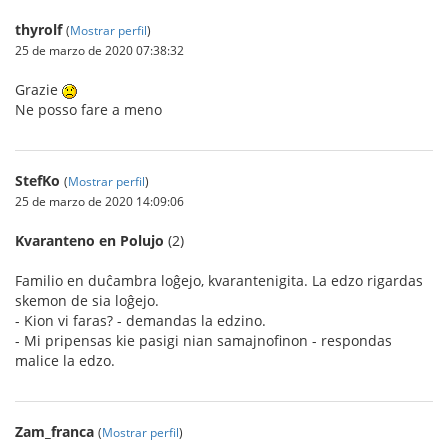
thyrolf
(
Mostrar perfil
)
25 de marzo de 2020 07:38:32
Grazie
Ne posso fare a meno
StefKo
(
Mostrar perfil
)
25 de marzo de 2020 14:09:06
Kvaranteno en Polujo
(2)
Familio en duĉambra loĝejo, kvarantenigita. La edzo rigardas
skemon de sia loĝejo.
- Kion vi faras? - demandas la edzino.
- Mi pripensas kie pasigi nian samajnofinon - respondas
malice la edzo.
Zam_franca
(
Mostrar perfil
)