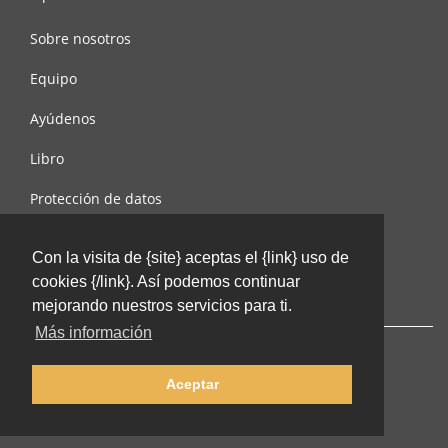
Sobre nosotros
Equipo
Ayúdenos
Libro
Protección de datos
Condiciones de uso
Con la visita de {site} aceptas el {link} uso de
Contáctenos
cookies {/link}. Así podemos continuar
mejorando nuestros servicios para ti.
Más información
Aceptar
© 2002-2026 lernu.net |
Impressum