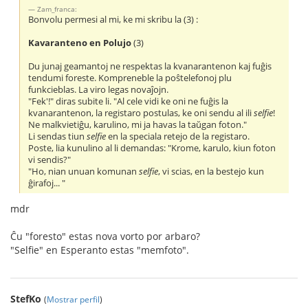
Zam_franca:
Bonvolu permesi al mi, ke mi skribu la (3) :
Kavaranteno en Polujo
(3)
Du junaj geamantoj ne respektas la kvanarantenon kaj fuĝis
tendumi foreste. Kompreneble la poŝtelefonoj plu
funkcieblas. La viro legas novaĵojn.
"Fek'!" diras subite li. "Al cele vidi ke oni ne fuĝis la
kvanarantenon, la registaro postulas, ke oni sendu al ili
selfie
!
Ne malkvietiĝu, karulino, mi ja havas la taŭgan foton."
Li sendas tiun
selfie
en la speciala retejo de la registaro.
Poste, lia kunulino al li demandas: "Krome, karulo, kiun foton
vi sendis?"
"Ho, nian unuan komunan
selfie
, vi scias, en la bestejo kun
ĝirafoj... "
mdr
Ĉu "foresto" estas nova vorto por arbaro?
"Selfie" en Esperanto estas "memfoto".
StefKo
(
Mostrar perfil
)