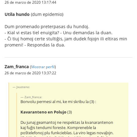
26 de marzo de 2020 13:17:44
Utila hundo
(dum epidemio)
Dum promenado preterpasas du hundoj.
- Kial vi estas tiel enuigita? - Unu demandas la duan.
- Ĉi tiuj homoj certe stultiĝis, jam dudek fojojn ili eltiras min
promeni! - Respondas la dua.
Zam_franca
(
Mostrar perfil
)
26 de marzo de 2020 13:37:22
Jxusteno:
Zam_franca:
Bonvolu permesi al mi, ke mi skribu la (3) :
Kavaranteno en Polujo
(3)
Du junaj geamantoj ne respektas la kvanarantenon
kaj fuĝis tendumi foreste. Kompreneble la
poŝtelefonoj plu funkcieblas. La viro legas novaĵojn.