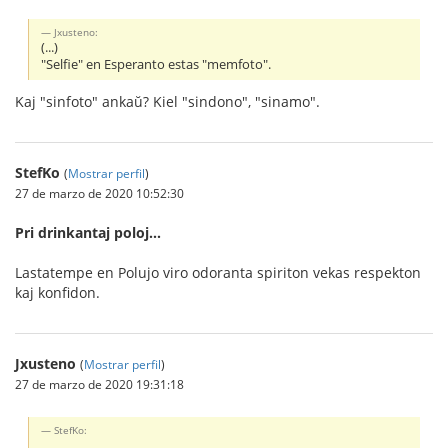
Jxusteno:
(...)
"Selfie" en Esperanto estas "memfoto".
Kaj "sinfoto" ankaŭ? Kiel "sindono", "sinamo".
StefKo
(
Mostrar perfil
)
27 de marzo de 2020 10:52:30
Pri drinkantaj poloj...
Lastatempe en Polujo viro odoranta spiriton vekas respekton
kaj konfidon.
Jxusteno
(
Mostrar perfil
)
27 de marzo de 2020 19:31:18
StefKo: