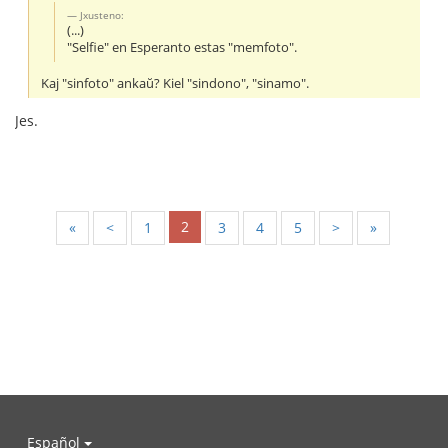
Jxusteno:
(...)
"Selfie" en Esperanto estas "memfoto".
Kaj "sinfoto" ankaŭ? Kiel "sindono", "sinamo".
Jes.
2
«
<
1
3
4
5
>
»
Español