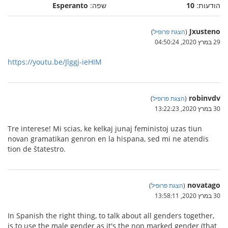
הודעות:
10
שפה:
Esperanto
Jxusteno
(
הצגת פרופיל
)
29 במרץ 2020, 04:50:24
https://youtu.be/Jlggj-ieHIM
robinvdv
(
הצגת פרופיל
)
30 במרץ 2020, 13:22:23
Tre interese! Mi scias, ke kelkaj junaj feministoj uzas tiun
novan gramatikan genron en la hispana, sed mi ne atendis
tion de ŝtatestro.
novatago
(
הצגת פרופיל
)
30 במרץ 2020, 13:58:11
In Spanish the right thing, to talk about all genders together,
is to use the male gender as it's the non marked gender (that