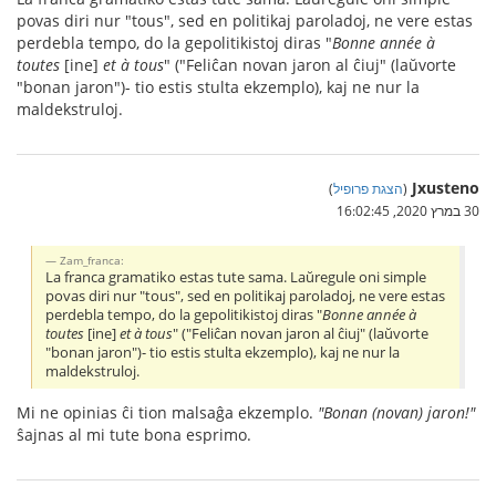
povas diri nur "tous", sed en politikaj paroladoj, ne vere estas
perdebla tempo, do la gepolitikistoj diras "
Bonne année à
toutes
[ine]
et à tous
" ("Feliĉan novan jaron al ĉiuj" (laŭvorte
"bonan jaron")- tio estis stulta ekzemplo), kaj ne nur la
maldekstruloj.
Jxusteno
(
הצגת פרופיל
)
30 במרץ 2020, 16:02:45
Zam_franca:
La franca gramatiko estas tute sama. Laŭregule oni simple
povas diri nur "tous", sed en politikaj paroladoj, ne vere estas
perdebla tempo, do la gepolitikistoj diras "
Bonne année à
toutes
[ine]
et à tous
" ("Feliĉan novan jaron al ĉiuj" (laŭvorte
"bonan jaron")- tio estis stulta ekzemplo), kaj ne nur la
maldekstruloj.
Mi ne opinias ĉi tion malsaĝa ekzemplo.
"Bonan (novan) jaron!"
ŝajnas al mi tute bona esprimo.