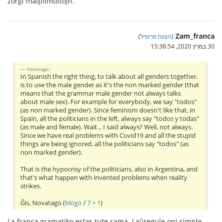
zorgi malplimultojn.
Zam_franca
(
הצגת פרופיל
)
30 במרץ 2020, 15:38:54
novatago:
In Spanish the right thing, to talk about all genders together,
is to use the male gender as it's the non marked gender (that
means that the grammar male gender not always talks
about male sex). For example for everybody, we say "todos"
(as non marked gender). Since feminism doesn't like that, in
Spain, all the politicians in the left, always say "todos y todas"
(as male and female). Wait... I said always? Well, not always.
Since we have real problems with Covid19 and all the stupid
things are being ignored, all the politicians say "todos" (as
non marked gender).
That is the hypocrisy of the politicians, also in Argentina, and
that's what happen with invented problems when reality
strikes.
Ĝis, Novatago (
blogo
/
7 + 1
)
La franca gramatiko estas tute sama. Laŭregule oni simple