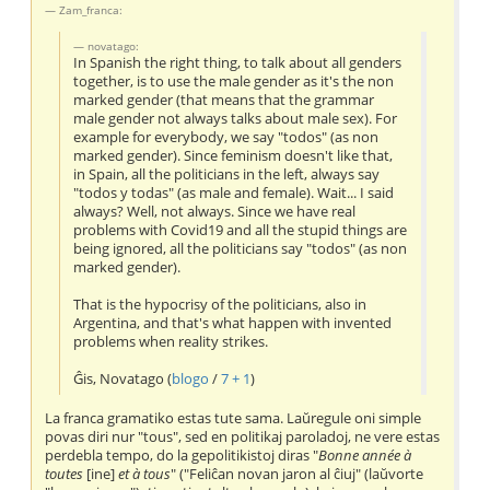
Zam_franca:
novatago:
In Spanish the right thing, to talk about all genders
together, is to use the male gender as it's the non
marked gender (that means that the grammar
male gender not always talks about male sex). For
example for everybody, we say "todos" (as non
marked gender). Since feminism doesn't like that,
in Spain, all the politicians in the left, always say
"todos y todas" (as male and female). Wait... I said
always? Well, not always. Since we have real
problems with Covid19 and all the stupid things are
being ignored, all the politicians say "todos" (as non
marked gender).
That is the hypocrisy of the politicians, also in
Argentina, and that's what happen with invented
problems when reality strikes.
Ĝis, Novatago (
blogo
/
7 + 1
)
La franca gramatiko estas tute sama. Laŭregule oni simple
povas diri nur "tous", sed en politikaj paroladoj, ne vere estas
perdebla tempo, do la gepolitikistoj diras "
Bonne année à
toutes
[ine]
et à tous
" ("Feliĉan novan jaron al ĉiuj" (laŭvorte