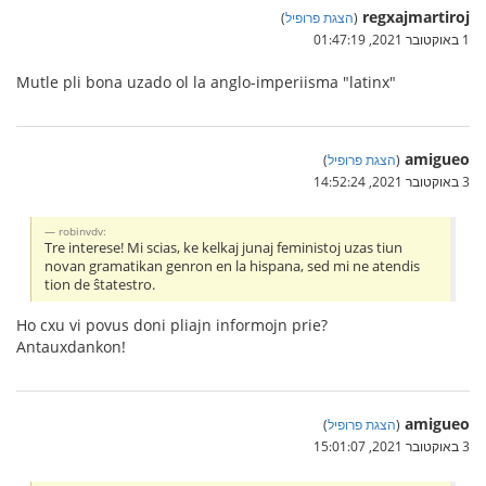
regxajmartiroj
(
הצגת פרופיל
)
1 באוקטובר 2021, 01:47:19
Mutle pli bona uzado ol la anglo-imperiisma "latinx"
amigueo
(
הצגת פרופיל
)
3 באוקטובר 2021, 14:52:24
robinvdv:
Tre interese! Mi scias, ke kelkaj junaj feministoj uzas tiun
novan gramatikan genron en la hispana, sed mi ne atendis
tion de ŝtatestro.
Ho cxu vi povus doni pliajn informojn prie?
Antauxdankon!
amigueo
(
הצגת פרופיל
)
3 באוקטובר 2021, 15:01:07