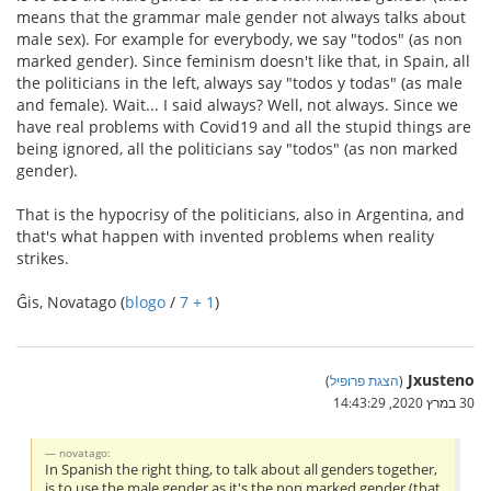
means that the grammar male gender not always talks about
male sex). For example for everybody, we say "todos" (as non
marked gender). Since feminism doesn't like that, in Spain, all
the politicians in the left, always say "todos y todas" (as male
and female). Wait... I said always? Well, not always. Since we
have real problems with Covid19 and all the stupid things are
being ignored, all the politicians say "todos" (as non marked
gender).
That is the hypocrisy of the politicians, also in Argentina, and
that's what happen with invented problems when reality
strikes.
Ĝis, Novatago (
blogo
/
7 + 1
)
Jxusteno
(
הצגת פרופיל
)
30 במרץ 2020, 14:43:29
novatago:
In Spanish the right thing, to talk about all genders together,
is to use the male gender as it's the non marked gender (that