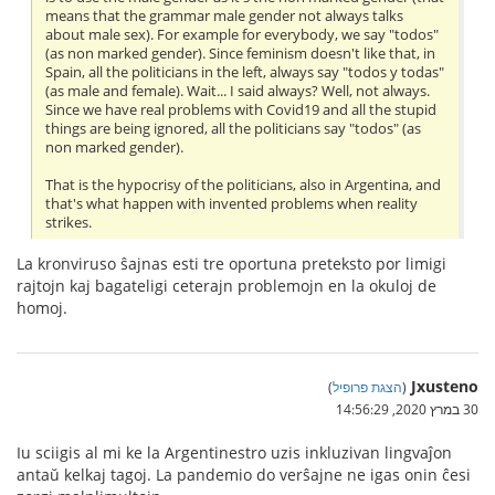
means that the grammar male gender not always talks
about male sex). For example for everybody, we say "todos"
(as non marked gender). Since feminism doesn't like that, in
Spain, all the politicians in the left, always say "todos y todas"
(as male and female). Wait... I said always? Well, not always.
Since we have real problems with Covid19 and all the stupid
things are being ignored, all the politicians say "todos" (as
non marked gender).
That is the hypocrisy of the politicians, also in Argentina, and
that's what happen with invented problems when reality
strikes.
La kronviruso ŝajnas esti tre oportuna preteksto por limigi
rajtojn kaj bagateligi ceterajn problemojn en la okuloj de
homoj.
Jxusteno
(
הצגת פרופיל
)
30 במרץ 2020, 14:56:29
Iu sciigis al mi ke la Argentinestro uzis inkluzivan lingvaĵon
antaŭ kelkaj tagoj. La pandemio do verŝajne ne igas onin ĉesi