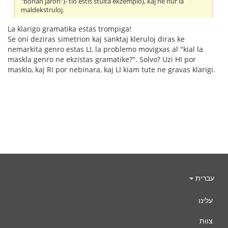
"bonan jaron")- tio estis stulta ekzemplo), kaj ne nur la
maldekstruloj.
La klarigo gramatika estas trompiga!
Se oni deziras simetrion kaj sanktaj kleruloj diras ke
nemarkita genro estas LI, la problemo movigxas al "kial la
maskla genro ne ekzistas gramatike?". Solvo? Uzi HI por
masklo, kaj RI por nebinara, kaj LI kiam tute ne gravas klarigi.
עברית
עלינו
צוות